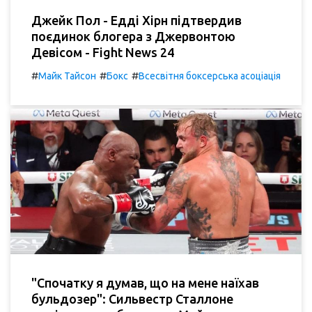
Джейк Пол - Едді Хірн підтвердив
поєдинок блогера з Джервонтою
Девісом - Fight News 24
#
#
#
Майк Тайсон
Бокс
Всесвітня боксерська асоціація
"Спочатку я думав, що на мене наїхав
бульдозер": Сильвестр Сталлоне