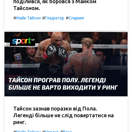
поділився, як боровся з Майком
Тайсоном.
#
#
#
Майк Тайсон
Гладіатор
Спаринг
Тайсон зазнав поразки від Пола.
Легенді більше не слід повертатися на
ринг.
#
#
#
Майк Тайсон
Нокаут
Бокс