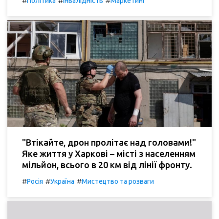
#
#
#
Політика
Інвалідність
Маркетинг
"Втікайте, дрон пролітає над головами!"
Яке життя у Харкові – місті з населенням
мільйон, всього в 20 км від лінії фронту.
#
#
#
Росія
Україна
Мистецтво та розваги