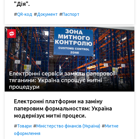
"Дія".
#
#
#
QR-код
Документ
Паспорт
Електронні платформи на заміну
паперовим формальностям: Україна
модернізує митні процеси.
#
#
#
Товари
Міністерство фінансів (Україна)
Митне
оформлення