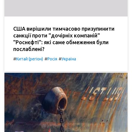
США вирішили тимчасово призупинити
санкції проти "дочірніх компаній"
"Роснєфті": які саме обмеження були
послаблені?
#
#
#
Китай (регіон)
Росія
Україна