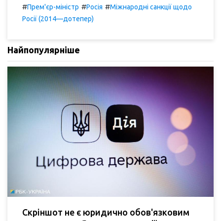
#
#
#
Прем'єр-міністр
Росія
Міжнародні санкції щодо
Росії (2014—дотепер)
Найпопулярніше
Скріншот не є юридично обов'язковим