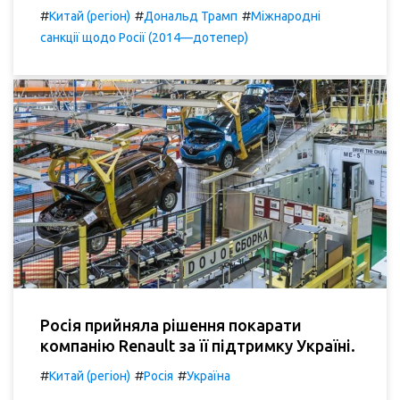
#
#
#
Китай (регіон)
Дональд Трамп
Міжнародні
санкції щодо Росії (2014—дотепер)
Росія прийняла рішення покарати
компанію Renault за її підтримку Україні.
#
#
#
Китай (регіон)
Росія
Україна