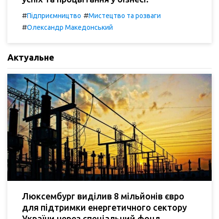
#
#
Підприємництво
Мистецтво та розваги
#
Олександр Македонський
Актуальне
Люксембург виділив 8 мільйонів євро
для підтримки енергетичного сектору
України через спеціальний фонд.