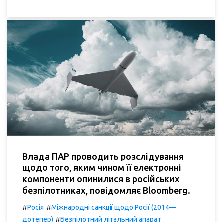
Влада ПАР проводить розслідування
щодо того, яким чином її електронні
компоненти опинилися в російських
безпілотниках, повідомляє Bloomberg.
#
#
Росія
Міжнародні санкції щодо Росії (2014—
#
дотепер)
Безпілотний літальний апарат