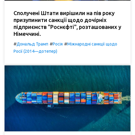
Сполучені Штати вирішили на пів року
призупинити санкції щодо дочірніх
підприємств "Роснєфті", розташованих у
Німеччині.
#
#
#
Дональд Трамп
Росія
Міжнародні санкції щодо
Росії (2014—дотепер)