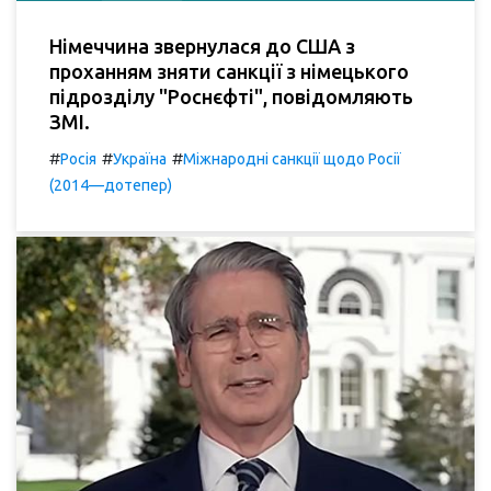
Німеччина звернулася до США з
проханням зняти санкції з німецького
підрозділу "Роснєфті", повідомляють
ЗМІ.
#
#
#
Росія
Україна
Міжнародні санкції щодо Росії
(2014—дотепер)