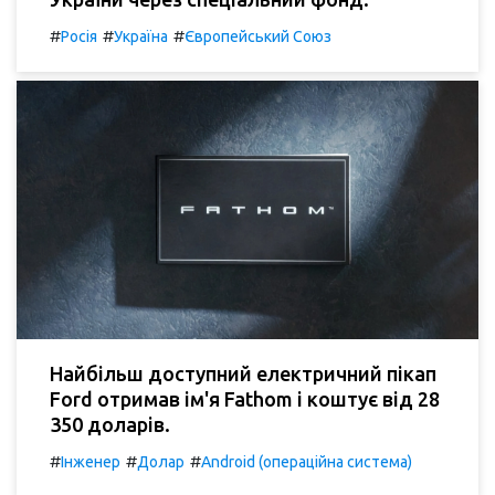
#
#
#
Росія
Україна
Європейський Союз
Найбільш доступний електричний пікап
Ford отримав ім'я Fathom і коштує від 28
350 доларів.
#
#
#
Інженер
Долар
Android (операційна система)