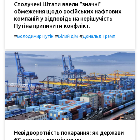
Сполучені Штати ввели "значні"
обмеження щодо російських нафтових
компаній у відповідь на нерішучість
Путіна припинити конфлікт.
#
#
#
Володимир Путін
Білий дім
Дональд Трамп
Невідворотність покарання: як держави
ЄС вводять кримінальну