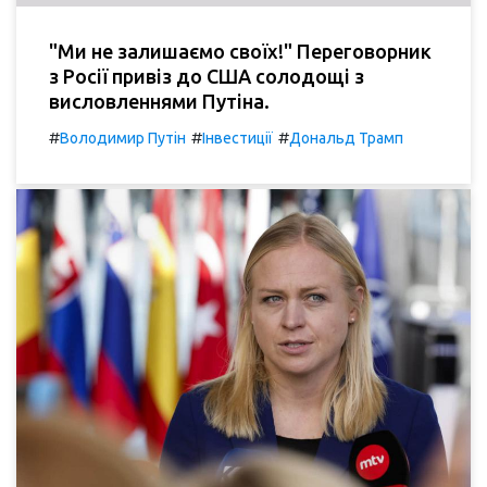
"Ми не залишаємо своїх!" Переговорник
з Росії привіз до США солодощі з
висловленнями Путіна.
#
#
#
Володимир Путін
Інвестиції
Дональд Трамп