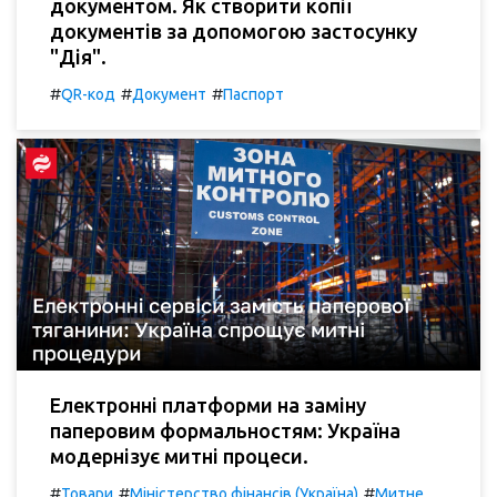
документом. Як створити копії
документів за допомогою застосунку
"Дія".
#
#
#
QR-код
Документ
Паспорт
Електронні платформи на заміну
паперовим формальностям: Україна
модернізує митні процеси.
#
#
#
Товари
Міністерство фінансів (Україна)
Митне