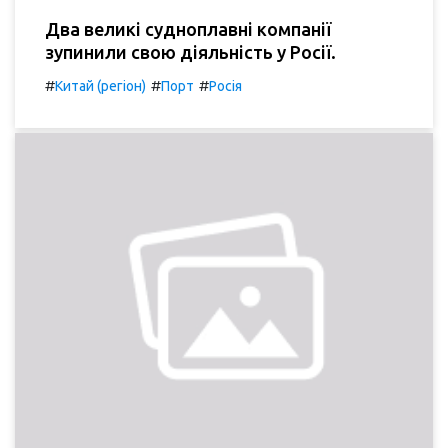
Два великі судноплавні компанії
зупинили свою діяльність у Росії.
#
#
#
Китай (регіон)
Порт
Росія