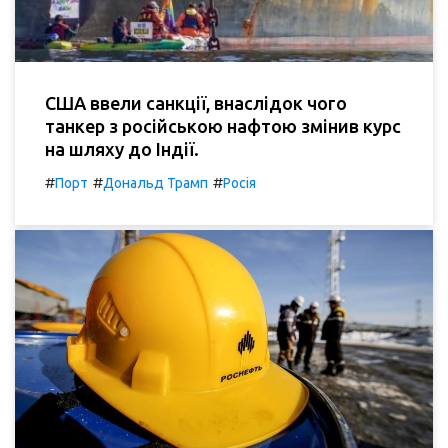
США ввели санкції, внаслідок чого
танкер з російською нафтою змінив курс
на шляху до Індії.
#
#
#
Порт
Дональд Трамп
Росія