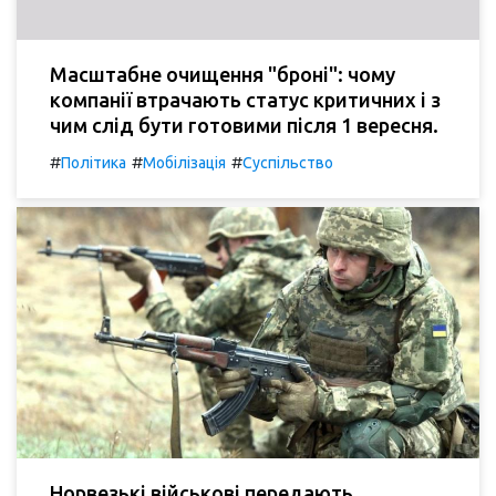
Масштабне очищення "броні": чому
компанії втрачають статус критичних і з
чим слід бути готовими після 1 вересня.
#
#
#
Політика
Мобілізація
Суспільство
Норвезькі військові передають