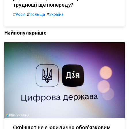
труднощі ще попереду?
#
#
#
Росія
Польща
Україна
Найпопулярніше
Скріншот не є юридично обов'язковим