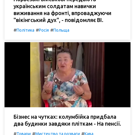
українським солдатам навички
виживання на фронті, впроваджуючи
"вікінгський дух", - повідомляє BI.
#
#
#
Політика
Росія
Польща
Бізнес на чутках: колумбійка придбала
два будинки завдяки пліткам - На пенсії.
#
#
#
Товари
Мистецтво та розваги
Кава