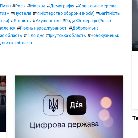
#
#
#
#
Путін
Росія
Москва
Демографія
Соціальна мережа
#
#
#
тизм
Пустеля
Міністерство оборони (Росія)
Вагітність
#
#
#
ська)
Бідність
Акушерство
Рада Федерації (Росія)
#
#
моленск
Рівень народжуваності
Добровільна
#
#
#
ая область
Тіло дня
Іркутська область
Новокузнецьк
ульська область
Т