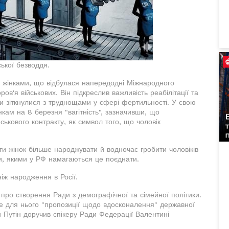
ької безводдя.
з жінками, що відбулася напередодні Міжнародного
ов'я військових. Він підкреслив важливість реабілітації та
їни зіткнулися з труднощами у сфері фертильності. У свою
нкам на 8 березня "вагітність", зазначивши, що
ькового контракту, як символ того, що чоловік
ти жінок більше народжувати й водночас гробити чоловіків
оди, якими у РФ намагаються це поєднати.
іж народження в Росії.
 про створення Ради з демографічної та сімейної політики.
е для нього "пропозиції щодо вдосконалення" державної
 Путін доручив спікеру Ради Федерації Валентині