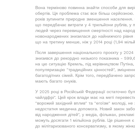
Вона терміново повинна знайти способи для вир
обертів. Ця проблема стає все більш серйозною
років зупинити природне зменшення населення. 
що передбачає витрати у 4 трильйони рублів, у п
людей через перевищення смертності над народжув
новонароджених знизилася до найнижчого рівня з 
що на третину менше, ніж у 2014 році (1,94 мільй
Після завершення національного проєкту у 2024 р
знизився до рекордно низького показника - 599,6
на цю ситуацію Кремль, під керівництвом Путіна,
популяризацію "традиційних цінностей", зміцнення
багатодітних сімей. Крім того, передбачено запр
мають багато онуків.
У 2025 році в Російській Федерації остаточно бу
чайлдфрі". Цей крок влади має на меті перевести
"ворожий західний вплив" та "егоїзм" молоді, не 
недостатня медична допомога. Новий закон забо
від народження дітей", у медіа, фільмах, рекла
можуть досягати 1 мільйона рублів. Це рішення є
до мілітаризованого консерватизму, в якому жінк