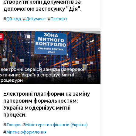
створити копії документів за
допомогою застосунку "Дія".
#
#
#
QR-код
Документ
Паспорт
Електронні платформи на заміну
паперовим формальностям:
Україна модернізує митні
процеси.
#
#
Товари
Міністерство фінансів (Україна)
#
Митне оформлення