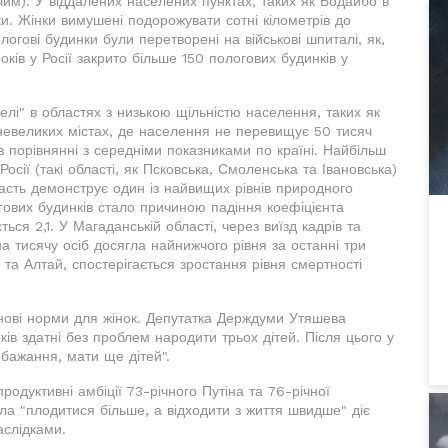
жчим). У віддалених населених пунктах, таких як Бодайбо в
инки. Жінки вимушені подорожувати сотні кілометрів до
логові будинки були перетворені на військові шпиталі, як,
оків у Росії закрито більше 150 пологових будинків у
лі" в областях з низькою щільністю населення, таких як
 невеликих містах, де населення не перевищує 50 тисяч
в порівнянні з середніми показниками по країні. Найбільш
осії (такі області, як Псковська, Смоленська та Івановська)
асть демонструє один із найвищих рівнів природного
ових будинків стало причиною падіння коефіцієнта
ься 2,1. У Магаданській області, через виїзд кадрів та
на тисячу осіб досягла найнижчого рівня за останні три
а та Алтай, спостерігається зростання рівня смертності
 нові норми для жінок. Депутатка Держдуми Утяшева
оків здатні без проблем народити трьох дітей. Після цього у
бажання, мати ще дітей".
одуктивні амбіції 73-річного Путіна та 76-річної
а "плодитися більше, а відходити з життя швидше" діє
аслідками.