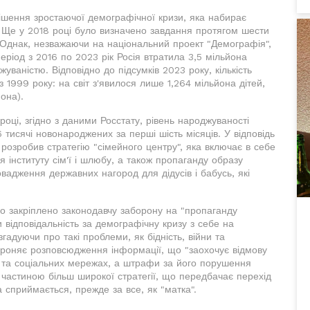
ішення зростаючої демографічної кризи, яка набирає
. Ще у 2018 році було визначено завдання протягом шести
Однак, незважаючи на національний проект "Демографія",
еріод з 2016 по 2023 рік Росія втратила 3,5 мільйона
аністю. Відповідно до підсумків 2023 року, кількість
1999 року: на світ з'явилося лише 1,264 мільйона дітей,
она).
оці, згідно з даними Росстату, рівень народжуваності
 тисячі новонароджених за перші шість місяців. У відповідь
 розробив стратегію "сімейного центру", яка включає в себе
 інституту сім'ї і шлюбу, а також пропаганду образу
овадження державних нагород для дідусів і бабусь, які
ло закріплено законодавчу заборону на "пропаганду
 відповідальність за демографічну кризу з себе на
згадуючи про такі проблеми, як бідність, війни та
роняє розповсюдження інформації, що "заохочує відмову
мі та соціальних мережах, а штрафи за його порушення
 частиною більш широкої стратегії, що передбачає перехід
а сприймається, прежде за все, як "матка".