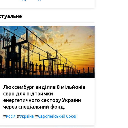
ктуальне
Люксембург виділив 8 мільйонів
євро для підтримки
енергетичного сектору України
через спеціальний фонд.
#
#
#
Росія
Україна
Європейський Союз