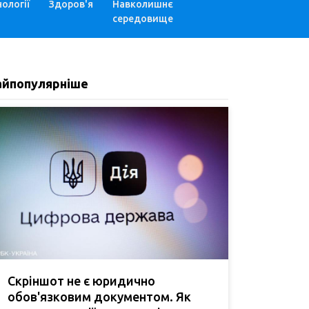
ології
Здоров'я
Навколишнє
середовище
айпопулярніше
Скріншот не є юридично
обов'язковим документом. Як