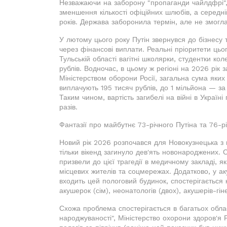
Незважаючи на заборону "пропаганди чайлдфрі", 
зменшення кількості офіційних шлюбів, а середні
років. Держава заборонила термін, але не змогла
У лютому цього року Путін звернувся до бізнесу 
через фінансові виплати. Реальні пріоритети ць
Тульській області вагітні школярки, студентки кол
рублів. Водночас, в цьому ж регіоні на 2026 рік
Міністерством оборони Росії, загальна сума яких д
виплачують 195 тисяч рублів, до 1 мільйона — за
Таким чином, вартість загибелі на війні в Україн
разів.
Фантазії про майбутнє 73-річного Путіна та 76-рі
Новий рік 2026 розпочався для Новокузнецька з 
тільки вікенд загинуло дев'ять новонароджених. 
призвели до цієї трагедії в медичному закладі, я
місцевих жителів та соцмережах. Додатково, у аку
входить цей пологовий будинок, спостерігається 
акушерок (сім), неонатологів (двох), акушерів-гіне
Схожа проблема спостерігається в багатьох обла
народжуваності", Міністерство охорони здоров'я