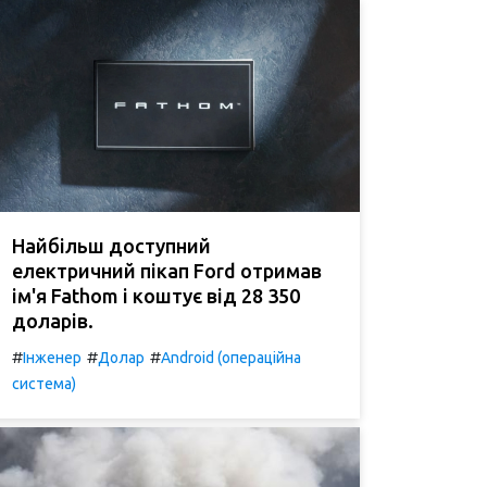
Найбільш доступний
електричний пікап Ford отримав
ім'я Fathom і коштує від 28 350
доларів.
#
#
#
Інженер
Долар
Android (операційна
система)