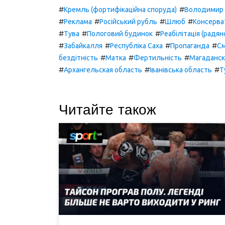
#
#
Кремль (фортифікаційна споруда)
Володимир 
#
#
#
#
Реклама
Російський рубль
Шлюб
Консерва
#
#
#
Тува
Пологовий будинок
Реабілітація (радян
#
#
#
#
Забайкалля
Республіка Саха
Пропаганда
С
#
#
#
бездітність
Матка
Фертильність
Магаданск
#
#
#
Архангельская область
Іванівська область
Т
Читайте також