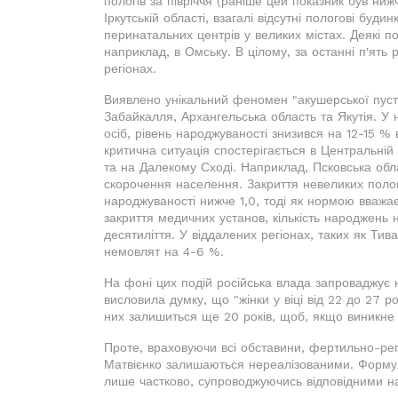
пологів за півріччя (раніше цей показник був ни
Іркутській області, взагалі відсутні пологові буд
перинатальних центрів у великих містах. Деякі по
наприклад, в Омську. В цілому, за останні п'ять р
регіонах.
Виявлено унікальний феномен "акушерської пусте
Забайкалля, Архангельська область та Якутія. У
осіб, рівень народжуваності знизився на 12-15 % 
критична ситуація спостерігається в Центральній Р
та на Далекому Сході. Наприклад, Псковська обл
скорочення населення. Закриття невеликих полог
народжуваності нижче 1,0, тоді як нормою вважаєт
закриття медичних установ, кількість народжень 
десятиліття. У віддалених регіонах, таких як Тив
немовлят на 4-6 %.
На фоні цих подій російська влада запроваджує
висловила думку, що "жінки у віці від 22 до 27 р
них залишиться ще 20 років, щоб, якщо виникне 
Проте, враховуючи всі обставини, фертильно-репр
Матвієнко залишаються нереалізованими. Формул
лише частково, супроводжуючись відповідними н