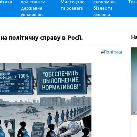
ітика
політика та
Мистецтво
економіка,
Техн
державне
та розваги
бізнес та
управління
фінанси
на політичну справу в Росії.
Н
#
Політика