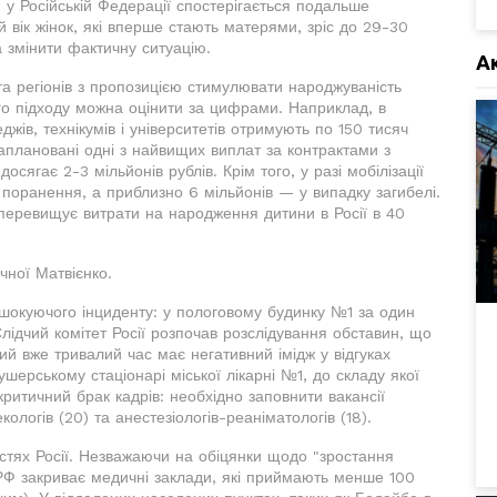
у Російській Федерації спостерігається подальше
й вік жінок, які вперше стають матерями, зріс до 29-30
 змінити фактичну ситуацію.
А
та регіонів з пропозицією стимулювати народжуваність
ого підходу можна оцінити за цифрами. Наприклад, в
еджів, технікумів і університетів отримують по 150 тисяч
 заплановані одні з найвищих виплат за контрактами з
осягає 2-3 мільйонів рублів. Крім того, у разі мобілізації
 поранення, а приблизно 6 мільйонів — у випадку загибелі.
і перевищує витрати на народження дитини в Росії в 40
чної Матвієнко.
шокуючого інциденту: у пологовому будинку №1 за один
Слідчий комітет Росії розпочав розслідування обставин, що
кий вже тривалий час має негативний імідж у відгуках
шерському стаціонарі міської лікарні №1, до складу якої
критичний брак кадрів: необхідно заповнити вакансії
кологів (20) та анестезіологів-реаніматологів (18).
стях Росії. Незважаючи на обіцянки щодо "зростання
 РФ закриває медичні заклади, які приймають менше 100