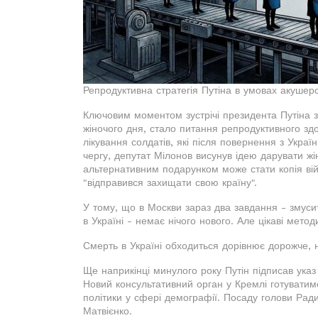
Репродуктивна стратегія Путіна в умовах акушерс
Ключовим моментом зустрічі президента Путіна 
жіночого дня, стало питання репродуктивного здор
лікування солдатів, які після повернення з Укра
чергу, депутат Мілонов висунув ідею дарувати жі
альтернативним подарунком може стати копія війс
"відправився захищати свою країну".
У тому, що в Москви зараз два завдання - змуси
в Україні - немає нічого нового. Але цікаві мет
Смерть в Україні обходиться дорівнює дорожче, н
Ще наприкінці минулого року Путін підписав указ
Новий консультативний орган у Кремлі готуватим
політики у сфері демографії. Посаду голови Ради
Матвієнко.