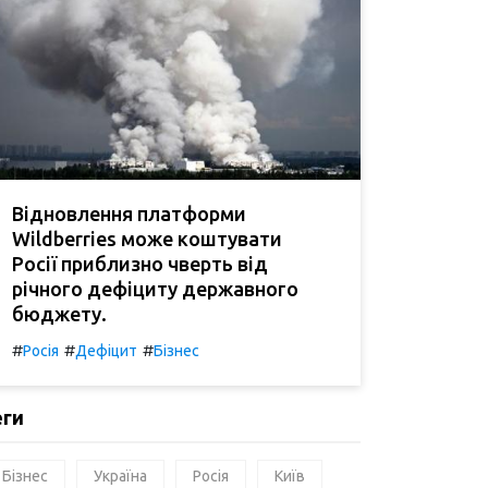
Відновлення платформи
Wildberries може коштувати
Росії приблизно чверть від
річного дефіциту державного
бюджету.
#
#
#
Росія
Дефіцит
Бізнес
еги
Бізнес
Україна
Росія
Київ