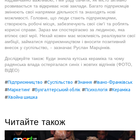
надзвичайно важливою, і ми раді бачити, як місто активно
розвивається та відкриває нові заклади. Багато підприємців
змінюють свої напрямки діяльності та знаходять нові
можливості. Головне, що люди стають підприємцями,
створюють робочі місця, забезпечують свої сім'ї та роблять
корисні справи. Зараз ми спостерігаємо за людиною, яка
втілює свої мрії. Нехай кожен має можливість реалізувати свої
амбіції, займатися підприємництвом і вносити позитивний
внесок у суспільство, - зазначає Руслан Марцінків.
Досліджуйте також: Куди зникла кутська кераміка та чому
радянська влада остерігалася синіх і жовтих відтінків (ФОТО,
ВІДЕО)
#
#
#
#
Підприємництво
Суспільство
Знання
Івано-Франківськ
#
#
#
#
Маркетинг
Бухгалтерський облік
Психологія
Кераміка
#
Хвойна шишка
Читайте також