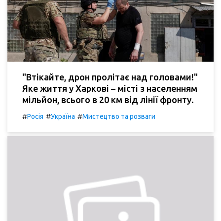
"Втікайте, дрон пролітає над головами!"
Яке життя у Харкові – місті з населенням
мільйон, всього в 20 км від лінії фронту.
#
#
#
Росія
Україна
Мистецтво та розваги