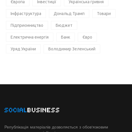
Європа
Інвестиції
Українська гривня
Інфраструктура
Дональд Трамп
Товари
Підприємництво
Бюджет
Електрична енергія
Банк
Євро
Уряд України
Володимир Зеленський
SOCIAL
BUSINESS
Републікація матеріалів дозволяється з обов'язковим