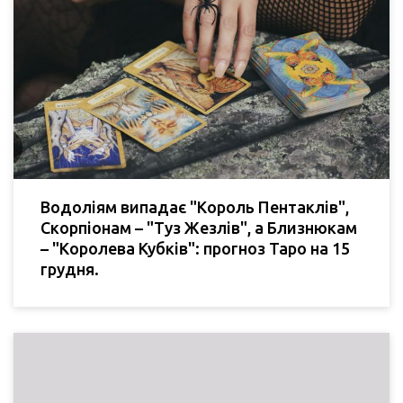
Водоліям випадає "Король Пентаклів",
Скорпіонам – "Туз Жезлів", а Близнюкам
– "Королева Кубків": прогноз Таро на 15
грудня.