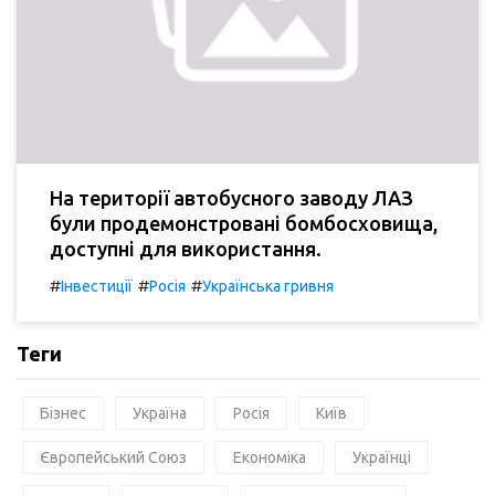
На території автобусного заводу ЛАЗ
були продемонстровані бомбосховища,
доступні для використання.
#
#
#
Інвестиції
Росія
Українська гривня
Теги
Бізнес
Україна
Росія
Київ
Європейський Союз
Економіка
Українці