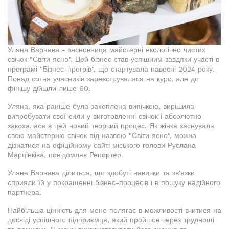
Уляна Варнава - засновниця майстерні екологічно чистих
свічок "Світи ясно". Цей бізнес став успішним завдяки участі в
програмі "Бізнес-прогрів", що стартувала навесні 2024 року.
Понад сотня учасників зареєструвалася на курс, але до
фінішу дійшли лише 60.
Уляна, яка раніше була захоплена випічкою, вирішила
випробувати свої сили у виготовленні свічок і абсолютно
закохалася в цей новий творчий процес. Як жінка заснувала
свою майстерню свічок під назвою "Світи ясно", можна
дізнатися на офіційному сайті міського голови Руслана
Марцінківа, повідомляє Репортер.
Уляна Варнава ділиться, що здобуті навички та зв'язки
сприяли їй у покращенні бізнес-процесів і в пошуку надійного
партнера.
Найбільша цінність для мене полягає в можливості вчитися на
досвіді успішного підприємця, який пройшов через труднощі