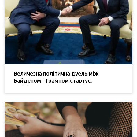
Величезна політична дуель між
Байденом і Трампом стартує.