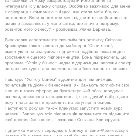
та помилки. Я можу використовувати його знання та
інтегрувати їх у власну справу. Особливо важливою для мене
є співпраця з компанією "Blago", яка стала моїм бізнес-
партнером. Вони допомогли мені відкрити цю майстерню та
активно замовляють у мене свічки, що значно підтримує
розвиток мого бізнесу," - розповідає Уляна Варнава.
Директорка департаменту економічного розвитку Світлана
Криворучко також завітала до майстерні "Світи ясно",
акцентуючи на значущості підтримки подібних ініціатив для
зростання місцевого підприємництва. Вона підкреслила, що
програма "Успіх у бізнесі" надає підприємцям широкий спектр
навчальних курсів для вдосконалення їхніх знань та навичок.
Наш курс "Успіх у бізнесі" відкритий для підприємців,
початківців та діючих бізнесменів, які бажають поглибити свої
знання в таких сферах, як бухгалтерський облік, юридичні
аспекти, психологія та маркетинг. Це вже другий набір цього
року, і наші заняття проходять на регулярній основі.
Наступного року ми також плануємо запустити новий курс
навесні. Запрошую всіх підприємців долучитися та підвищити
свої професійні знання, - зазначає Світлана Криворучко.
Підтримка малого і середнього бізнесу в Івано-Франківську є