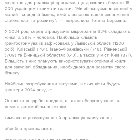
млрд грн для реалізації програми, що дозволить близько 15
000 українцям отримати гранти. "Ми збільшуємо інвестиції у
малий і середній бізнес, який є основою нашої економічної
стабільності та розвитку", -- підкреслила Тетяна Бережна.
У 2024 році серед отримувачів мікрогрантів 62% складають
жінки, а 38% - чоловіки. Найбільша кількість
грантоотримувачів зафіксована у Львівській області (1200
осіб), Київській (761), Івано-Франківській (748), Рівненській
(709) та Вінницькій областях (613), а також у місті Київ (871).
Більшість з них планують використовувати отримані кошти
для закупівлі обладнання, необхідного для розвитку свого
бізнесу.
Найбільш затребуваними галузями, в яких діяти будуть
грантери 2024 року, є:
Оптові та роздрібні продажі, а також обслуговування та
ремонт автомобільної техніки.
тимчасове розміщування й організація харчування;
обробна промисловість
виконання альтернативних видів сервісів;