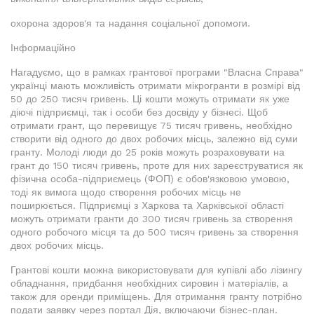
охорона здоров'я та надання соціальної допомоги.
Інформаційно
Нагадуємо, що в рамках грантової програми "Власна Справа"
українці мають можливість отримати мікрогранти в розмірі від
50 до 250 тисяч гривень. Ці кошти можуть отримати як уже
діючі підприємці, так і особи без досвіду у бізнесі. Щоб
отримати грант, що перевищує 75 тисяч гривень, необхідно
створити від одного до двох робочих місць, залежно від суми
гранту. Молоді люди до 25 років можуть розраховувати на
грант до 150 тисяч гривень, проте для них зареєструватися як
фізична особа-підприємець (ФОП) є обов'язковою умовою,
тоді як вимога щодо створення робочих місць не
поширюється. Підприємці з Харкова та Харківської області
можуть отримати гранти до 300 тисяч гривень за створення
одного робочого місця та до 500 тисяч гривень за створення
двох робочих місць.
Грантові кошти можна використовувати для купівлі або лізингу
обладнання, придбання необхідних сировин і матеріалів, а
також для оренди приміщень. Для отримання гранту потрібно
подати заявку через портал Дія, включаючи бізнес-план.