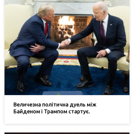
Величезна політична дуель між
Байденом і Трампом стартує.