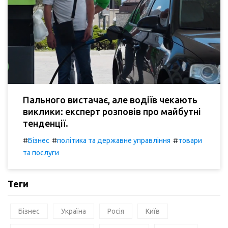
Пального вистачає, але водіїв чекають
виклики: експерт розповів про майбутні
тенденції.
#
#
#
Бізнес
політика та державне управління
товари
та послуги
Теги
Бізнес
Україна
Росія
Київ