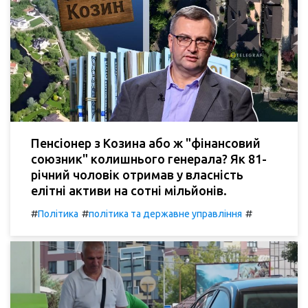
Пенсіонер з Козина або ж "фінансовий
союзник" колишнього генерала? Як 81-
річний чоловік отримав у власність
елітні активи на сотні мільйонів.
#
#
#
Політика
політика та державне управління