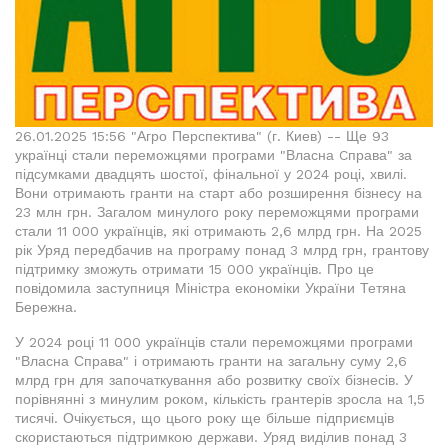
26.01.2025 15:56 "Агро Перспектива" (г. Киев) -- Ще 93
українці стали переможцями програми "Власна Cправа" за
підсумками двадцять шостої, фінальної у 2024 році, хвилі.
Вони отримають гранти на старт або розширення бізнесу на
23 млн грн. Загалом минулого року переможцями програми
стали 11 000 українців, які отримають 2,6 млрд грн. На 2025
рік Уряд передбачив на програму понад 3 млрд грн, грантову
підтримку зможуть отримати 15 000 українців. Про це
повідомила заступниця Міністра економіки України Тетяна
Бережна.
У 2024 році 11 000 українців стали переможцями програми
"Власна Справа" і отримають гранти на загальну суму 2,6
млрд грн для започаткування або розвитку своїх бізнесів. У
порівнянні з минулим роком, кількість грантерів зросла на 1,5
тисячі. Очікується, що цього року ще більше підприємців
скористаються підтримкою держави. Уряд виділив понад 3