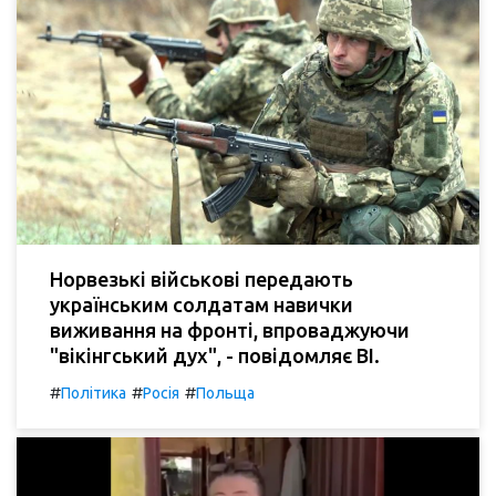
Норвезькі військові передають
українським солдатам навички
виживання на фронті, впроваджуючи
"вікінгський дух", - повідомляє BI.
#
#
#
Політика
Росія
Польща