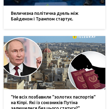
Величезна політична дуель між
Байденом і Трампом стартує.
"Не всіх позбавили "золотих паспортів"
на Кіпрі. Які із союзників Путіна
залишилися без цього статусу?"