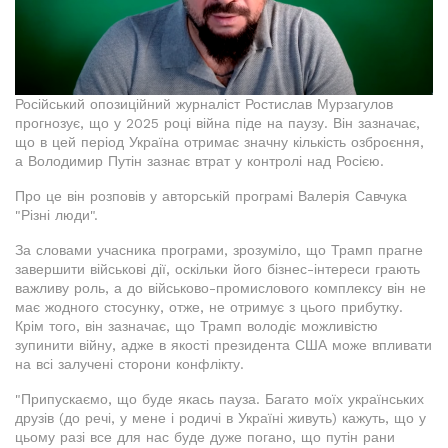
Російський опозиційний журналіст Ростислав Мурзагулов
прогнозує, що у 2025 році війна піде на паузу. Він зазначає,
що в цей період Україна отримає значну кількість озброєння,
а Володимир Путін зазнає втрат у контролі над Росією.
Про це він розповів у авторській програмі Валерія Савчука
"Різні люди".
За словами учасника програми, зрозуміло, що Трамп прагне
завершити військові дії, оскільки його бізнес-інтереси грають
важливу роль, а до військово-промислового комплексу він не
має жодного стосунку, отже, не отримує з цього прибутку.
Крім того, він зазначає, що Трамп володіє можливістю
зупинити війну, адже в якості президента США може впливати
на всі залучені сторони конфлікту.
"Припускаємо, що буде якась пауза. Багато моїх українських
друзів (до речі, у мене і родичі в Україні живуть) кажуть, що у
цьому разі все для нас буде дуже погано, що путін рани