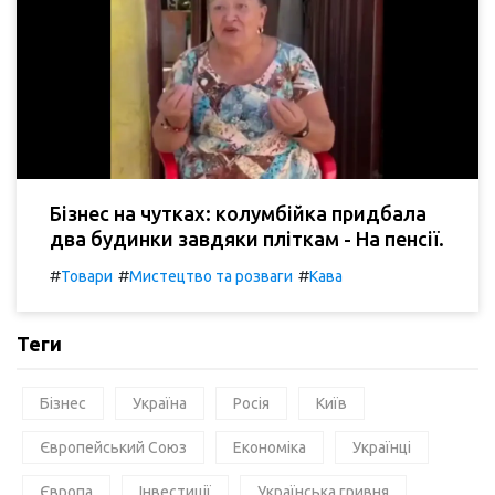
Бізнес на чутках: колумбійка придбала
два будинки завдяки пліткам - На пенсії.
#
#
#
Товари
Мистецтво та розваги
Кава
Теги
Бізнес
Україна
Росія
Київ
Європейський Союз
Економіка
Українці
Європа
Інвестиції
Українська гривня