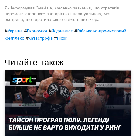
Як інформував Знай.ua, Фесенко зазначив, що стратегія
перемоги стала вже застарілою і неактуальною, мов
осетрина, що втратила свою свіжість ще вчора.
#
#
#
#
Україна
Економіка
Журналіст
Військово-промисловий
#
#
комплекс
Катастрофа
Пісок
Читайте також