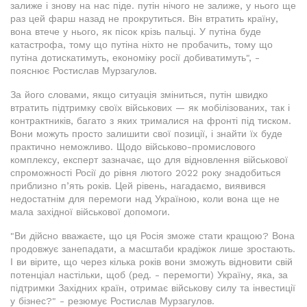
залиже і знову на нас піде. путін нічого не залиже, у нього ще
раз цей фарш назад не прокрутиться. Він втратить країну,
вона втече у нього, як пісок крізь пальці. У путіна буде
катастрофа, тому що путіна ніхто не пробачить, тому що
путіна дотискатимуть, економіку росії добиватимуть", -
пояснює Ростислав Мурзагулов.
За його словами, якщо ситуація зміниться, путін швидко
втратить підтримку своїх військових — як мобілізованих, так і
контрактників, багато з яких трималися на фронті під тиском.
Вони можуть просто залишити свої позиції, і знайти їх буде
практично неможливо. Щодо військово-промислового
комплексу, експерт зазначає, що для відновлення військової
спроможності Росії до рівня лютого 2022 року знадобиться
приблизно п’ять років. Цей рівень, нагадаємо, виявився
недостатнім для перемоги над Україною, коли вона ще не
мала західної військової допомоги.
"Ви дійсно вважаєте, що ця Росія зможе стати кращою? Вона
продовжує занепадати, а масштаби крадіжок лише зростають.
І ви вірите, що через кілька років вони зможуть відновити свій
потенціал настільки, щоб (ред. - перемогти) Україну, яка, за
підтримки Західних країн, отримає військову силу та інвестиції
у бізнес?" - резюмує Ростислав Мурзагулов.