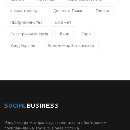
Інфраструктура
Дональд Трамп
Товари
Підприємництво
Бюджет
Електрична енергія
Банк
Євро
Уряд України
Володимир Зеленський
SOCIAL
BUSINESS
Републікація матеріалів дозволяється з обов'язковим
посиланням на socialbusiness.com.ua.