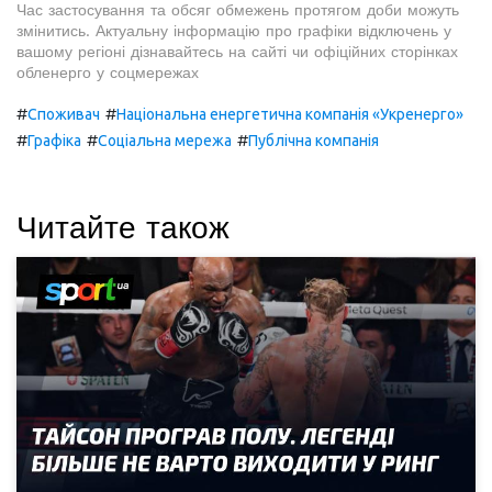
Час застосування та обсяг обмежень протягом доби можуть
змінитись. Актуальну інформацію про графіки відключень у
вашому регіоні дізнавайтесь на сайті чи офіційних сторінках
обленерго у соцмережах
#
#
Споживач
Національна енергетична компанія «Укренерго»
#
#
#
Графіка
Соціальна мережа
Публічна компанія
Читайте також