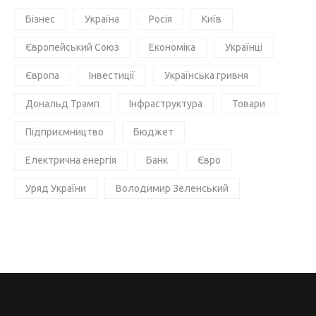
Бізнес
Україна
Росія
Київ
Європейський Союз
Економіка
Українці
Європа
Інвестиції
Українська гривня
Дональд Трамп
Інфраструктура
Товари
Підприємництво
Бюджет
Електрична енергія
Банк
Євро
Уряд України
Володимир Зеленський