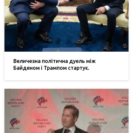
Величезна політична дуель між
Байденом і Трампом стартує.