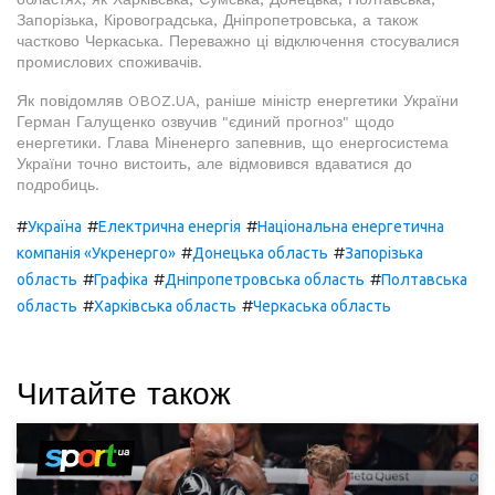
Запорізька, Кіровоградська, Дніпропетровська, а також
частково Черкаська. Переважно ці відключення стосувалися
промислових споживачів.
Як повідомляв OBOZ.UA, раніше міністр енергетики України
Герман Галущенко озвучив "єдиний прогноз" щодо
енергетики. Глава Міненерго запевнив, що енергосистема
України точно вистоить, але відмовився вдаватися до
подробиць.
#
#
#
Україна
Електрична енергія
Національна енергетична
#
#
компанія «Укренерго»
Донецька область
Запорізька
#
#
#
область
Графіка
Дніпропетровська область
Полтавська
#
#
область
Харківська область
Черкаська область
Читайте також