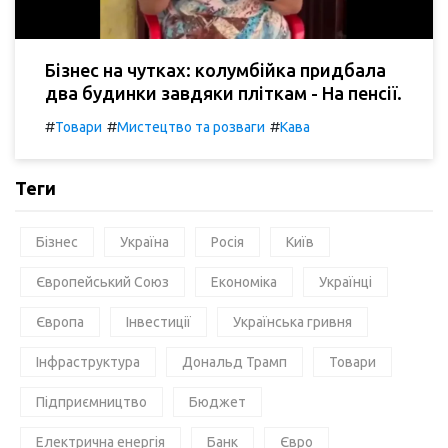
Бізнес на чутках: колумбійка придбала
два будинки завдяки пліткам - На пенсії.
#
#
#
Товари
Мистецтво та розваги
Кава
Теги
Бізнес
Україна
Росія
Київ
Європейський Союз
Економіка
Українці
Європа
Інвестиції
Українська гривня
Інфраструктура
Дональд Трамп
Товари
Підприємництво
Бюджет
Електрична енергія
Банк
Євро