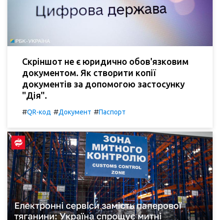
Скріншот не є юридично обов'язковим
документом. Як створити копії
документів за допомогою застосунку
"Дія".
#
#
#
QR-код
Документ
Паспорт