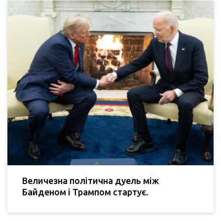
Величезна політична дуель між
Байденом і Трампом стартує.