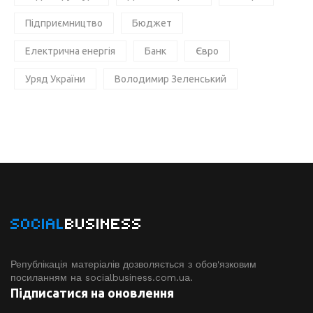
Підприємництво
Бюджет
Електрична енергія
Банк
Євро
Уряд України
Володимир Зеленський
SOCIAL
BUSINESS
Републікація матеріалів дозволяється з обов'язковим
посиланням на socialbusiness.com.ua.
Підписатися на оновлення