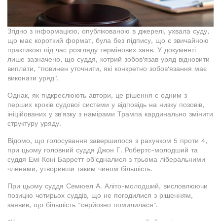
Згідно з інформацією, опублікованою в джерелі, ухвала суду,
що має короткий формат, була без підпису, що є звичайною
практикою під час розгляду термінових заяв. У документі
лише зазначено, що суддя, котрий зобов'язав уряд відновити
виплати, "повинен уточнити, які конкретно зобов'язання має
виконати уряд".
Однак, як підкреслюють автори, це рішення є одним з
перших кроків судової системи у відповідь на низку позовів,
ініційованих у зв'язку з намірами Трампа кардинально змінити
структуру уряду.
Відомо, що голосування завершилося з рахунком 5 проти 4,
при цьому головний суддя Джон Г. Робертс-молодший та
суддя Емі Коні Барретт об'єдналися з трьома ліберальними
членами, утворивши таким чином більшість.
При цьому суддя Семюел А. Аліто-молодший, висловлюючи
позицію чотирьох суддів, що не погодилися з рішенням,
заявив, що більшість "серйозно помилилася".