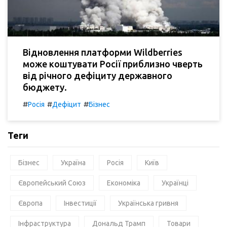
Відновлення платформи Wildberries
може коштувати Росії приблизно чверть
від річного дефіциту державного
бюджету.
#
#
#
Росія
Дефіцит
Бізнес
Теги
Бізнес
Україна
Росія
Київ
Європейський Союз
Економіка
Українці
Європа
Інвестиції
Українська гривня
Інфраструктура
Дональд Трамп
Товари