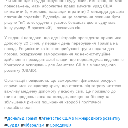
"Чи може один суддя окружного суду, який, ймовірно, не має
повноважень, мати абсолютне право змусити уряд США
виплатити (і, можливо, назавжди втратити) 2 мільярди доларів
платників податків? Відповідь на це запитання повинна бути
рішуче "ні", але, судячи з усього, більшість цього суду має
іншу думку. Я вражений", - зазначив він.
У виданні нагадали, що адміністрація президента припинила
допомогу 20 січня, у перший день перебування Трампа на
посаді. Реципієнти та інші неприбуткові групи подали два
позови, оскаржуючи заморожування як неконституційне
здійснення президентської влади, що перешкоджає виділенню
Конгресом асигнувань для Агентства США з міжнародного
розвитку (USAID).
Організації повідомили, що заморожені фінансові ресурси
спричинили ланцюгову кризу, що ставить під загрозу життєво
важливу медичну допомогу у всьому світі. Це призвело до
гниття продовольства на складах, знищення бізнесу та
збільшення ризиків поширення хвороб і політичної
нестабільності.
#
#
Дональд Трамп
Агентство США з міжнародного розвитку
#
#
#
Суддя
Лібералізм
Юрисдикція