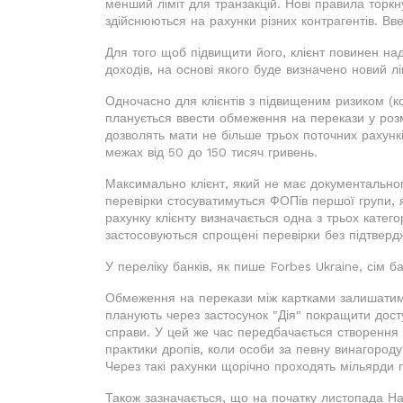
менший ліміт для транзакцій. Нові правила торкну
здійснюються на рахунки різних контрагентів. В
Для того щоб підвищити його, клієнт повинен н
доходів, на основі якого буде визначено новий лі
Одночасно для клієнтів з підвищеним ризиком (ко
планується ввести обмеження на перекази у роз
дозволять мати не більше трьох поточних рахунків
межах від 50 до 150 тисяч гривень.
Максимально клієнт, який не має документальног
перевірки стосуватимуться ФОПів першої групи, я
рахунку клієнту визначається одна з трьох катего
застосовуються спрощені перевірки без підтверд
У переліку банків, як пише Forbes Ukraine, сім ба
Обмеження на перекази між картками залишатимут
планують через застосунок "Дія" покращити досту
справи. У цей же час передбачається створення ре
практики дропів, коли особи за певну винагороду
Через такі рахунки щорічно проходять мільярди г
Також зазначається, що на початку листопада Н