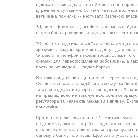
підписати якийсь договір на 20 років про перед
ці речі не є суттєвими, бо наче йдеться про якісь
величезна помилка -- нехтувати безпекою власни
Згідно з інформацією, особисті дані можуть бути
самостійно їх розкрили, можуть зазнати негативни
"Особі, яка поділилася своїми особистими даним
зрозуміло, чому шахраї мають доступ до її інфо
'зламали' її телефон і вкрали гроші. Більше того
схемах, для переоформлення зобов'язань, а так
проти таких людей", - додав Корсун.
Він також підкреслив, що питання персональних
Суспільство вимагає надійного захисту особистої
та запроваджувати суворе законодавство. Хоча в 
на практиці воно не виконується, оскільки бракує
регулятора та наявність механізмів впливу. Експ
присутніми.
Проте, варто зазначити, що є й позитивні зміни
єПідтримка", вже не потрібно надавати дозвіл на
фінансова допомога від держави зараховується н
одному з банків-партнерів. Щоб взяти участь у 