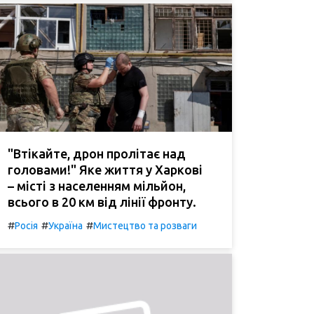
"Втікайте, дрон пролітає над
головами!" Яке життя у Харкові
– місті з населенням мільйон,
всього в 20 км від лінії фронту.
#
#
#
Росія
Україна
Мистецтво та розваги