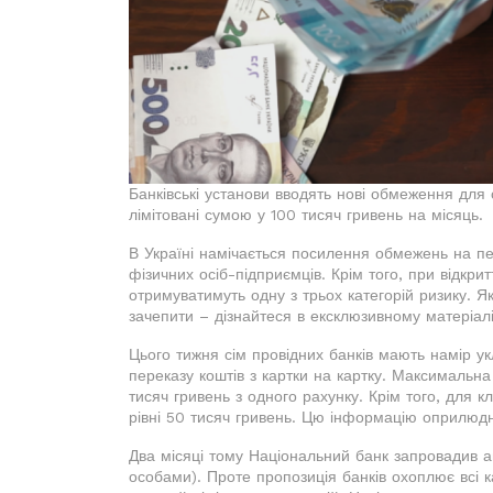
Банківські установи вводять нові обмеження для с
лімітовані сумою у 100 тисяч гривень на місяць.
В Україні намічається посилення обмежень на пе
фізичних осіб-підприємців. Крім того, при відкри
отримуватимуть одну з трьох категорій ризику. Я
зачепити – дізнайтеся в ексклюзивному матеріал
Цього тижня сім провідних банків мають намір 
переказу коштів з картки на картку. Максимальна
тисяч гривень з одного рахунку. Крім того, для к
рівні 50 тисяч гривень. Цю інформацію оприлюд
Два місяці тому Національний банк запровадив 
особами). Проте пропозиція банків охоплює всі ка