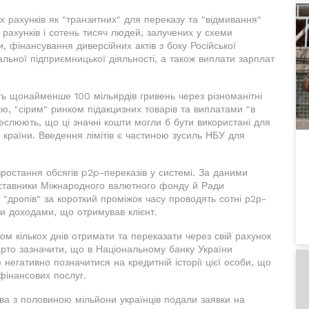
 рахунків як "транзитних" для переказу та "відмивання"
 рахунків і сотень тисяч людей, залучених у схеми
и, фінансування диверсійних актів з боку Російської
льної підприємницької діяльності, а також виплати зарплат
ть щонайменше 100 мільярдів гривень через різноманітні
ю, "сірим" ринком підакцизних товарів та виплатами "в
еслюють, що ці значні кошти могли б бути використані для
я країни. Введення лімітів є частиною зусиль НБУ для
ростання обсягів p2p-переказів у системі. За даними
дставники Міжнародного валютного фонду й Ради
 "дропів" за короткий проміжок часу проводять сотні р2р-
ими доходами, що отримував клієнт.
м кількох днів отримати та переказати через свій рахунок
Варто зазначити, що в Національному банку України
негативно позначитися на кредитній історії цієї особи, що
фінансових послуг.
Два з половиною мільйони українців подали заявки на