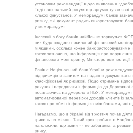
установам рекомендації щодо виявлення "дробленн
Тоді національний регулятор аргументував свої 
кількох фінустанов. У меморандумі банків зазнач
ризику, які документ радить використовувати бан
у меморандумі:
Інспекції з боку банків найбільше торкнуться ФОП
них буде введено посилений фінансовий моніторин
м'якшими, оскільки кожен банк застосовуватиме і
також зазначено, що інформація про порушення
фінансового моніторингу, Міністерством юстиці
Раніше Національний банк України рекомендував
підприємців із запитом на надання документально
класифіковані як ризикові. Якщо отримана відпов
рахунок і передавати інформацію до Державної с
посилаючись на джерело в НБУ. У меморандумі 
автоматизованої перевірки доходів клієнтів із з
також про обмін інформацією між банками, які п
Нагадаємо, що в Україні від 1 жовтня почав діяти 
гривень на місяць. Такий крок зробили в Нацбанк
наголосили, що зміни -- не забаганка, а реакц
ринку.