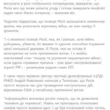
виступати в ролі глобального посередника, вважаючи, що
Росія все ще може укласти угоду і готова завершити конфлікт
задля своїх бізнес-інтересів, - зазначив він.
Подоляк підкреслив, що позиція Росії залишилася незмінною:
країна, яка розпочала агресивну війну, не має наміру її
зупиняти.
"І є незмінна позиція Росії, яка, як і раніше, хоче війни,
руйнувань, убивств, бо вважає їх єдиним способом існування
своєї нинішньої держави. Є Росія, яка не готова й
категорично не хоче припинення вогню. І є якийсь
нав'язливий стан "пошуку та усунення першопричин війни",
хоча єдина справжня причина - сам факт неспровокованої
агресії РФ", - резюмував радник глави ОП.
У свою чергу керівник Центру протидії дезинформації (ЦПД)
РНБО Андрій Коваленко написав у Телеграм, що Росія
просто виграла час для проведення наступальних дій,
відмовивши США у негайному припиненні вогню.
"Інформаційно воєнкори росіян пишуть, що їм дозволили
"воювати до перемоги". Навіть не приховують початкових
намірів просто воювати далі. І це був початковий план путіна,