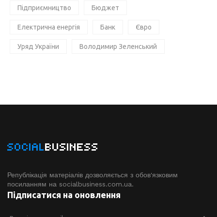
Підприємництво
Бюджет
Електрична енергія
Банк
Євро
Уряд України
Володимир Зеленський
SOCIAL
BUSINESS
Републікація матеріалів дозволяється з обов'язковим
посиланням на socialbusiness.com.ua.
Підписатися на оновлення