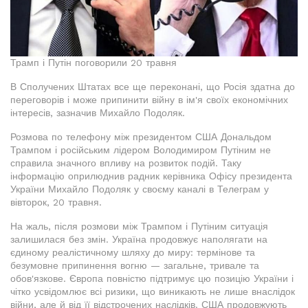
Трамп і Путін поговорили 20 травня
В Сполучених Штатах все ще переконані, що Росія здатна до
переговорів і може припинити війну в ім'я своїх економічних
інтересів, зазначив Михайло Подоляк.
Розмова по телефону між президентом США Дональдом
Трампом і російським лідером Володимиром Путіним не
справила значного впливу на розвиток подій. Таку
інформацію оприлюднив радник керівника Офісу президента
України Михайло Подоляк у своєму каналі в Телеграм у
вівторок, 20 травня.
На жаль, після розмови між Трампом і Путіним ситуація
залишилася без змін. Україна продовжує наполягати на
єдиному реалістичному шляху до миру: термінове та
безумовне припинення вогню — загальне, тривале та
обов'язкове. Європа повністю підтримує цю позицію України і
чітко усвідомлює всі ризики, що виникають не лише внаслідок
війни, але й від її відстрочених наслідків. США продовжують