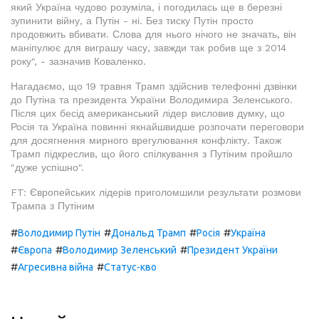
який Україна чудово розуміла, і погодилась ще в березні
зупинити війну, а Путін - ні. Без тиску Путін просто
продовжить вбивати. Слова для нього нічого не значать, він
маніпулює для виграшу часу, завжди так робив ще з 2014
року", - зазначив Коваленко.
Нагадаємо, що 19 травня Трамп здійснив телефонні дзвінки
до Путіна та президента України Володимира Зеленського.
Після цих бесід американський лідер висловив думку, що
Росія та Україна повинні якнайшвидше розпочати переговори
для досягнення мирного врегулювання конфлікту. Також
Трамп підкреслив, що його спілкування з Путіним пройшло
"дуже успішно".
FT: Європейських лідерів приголомшили результати розмови
Трампа з Путіним
#
#
#
#
Володимир Путін
Дональд Трамп
Росія
Україна
#
#
#
Європа
Володимир Зеленський
Президент України
#
#
Агресивна війна
Статус-кво