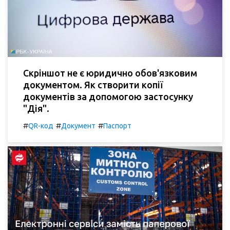
Скріншот не є юридично обов'язковим
документом. Як створити копії
документів за допомогою застосунку
"Дія".
#
#
#
QR-код
Документ
Паспорт