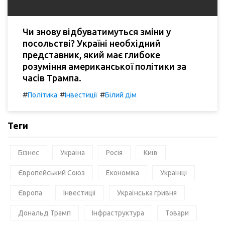
Чи знову відбуватимуться зміни у
посольстві? Україні необхідний
представник, який має глибоке
розуміння американської політики за
часів Трампа.
#
#
#
Політика
Інвестиції
Білий дім
Теги
Бізнес
Україна
Росія
Київ
Європейський Союз
Економіка
Українці
Європа
Інвестиції
Українська гривня
Дональд Трамп
Інфраструктура
Товари