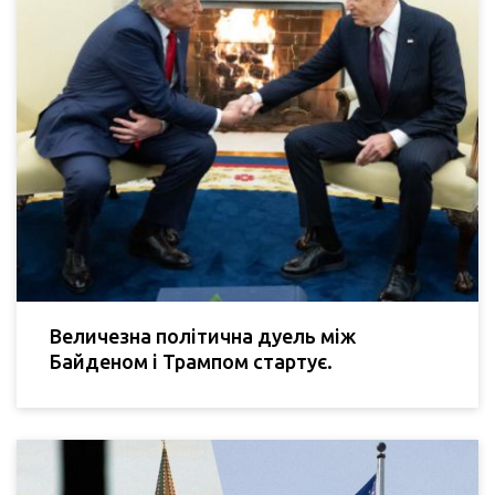
Величезна політична дуель між
Байденом і Трампом стартує.