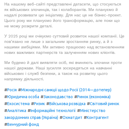
На нашому веб-сайті представлені датасети, що стосуються
як військових злочинців, так і колаборантів. Ми плануємо й
надалі розвивати цю ініціативу. Для нас це не бізнес-проект.
Цього року ми плануємо його трансформацію, але поки що
не можу розкрити деталі.
У 2025 році ми очікуємо суттєвий розвиток нашої компанії. Це
пов’язано не лише з загальним зростанням ринку, а й з
нашими амбіціями. Ми активно працюємо над встановленням
нових важливих партнерств та залученням нових клієнтів.
Ми будемо й далі виявляти осіб, які вчиняють злочини проти
нашої держави. Наші зусилля зосередяться на навчанні
військових і служб безпеки, а також на розвитку цього
напрямку діяльності.
#
#
Росія
Міжнародні санкції щодо Росії (2014—дотепер)
#
#
#
Юридична особа
Законодавство
Ринок (економіка)
#
#
#
#
Екосистема
Ризик
Військова розвідка
Світовий ринок
#
#
#
Аналітика
Інформаційні технології
Міністерство
#
#
закордонних справ (Україна)
Охматдит
Контрагент
#
Венчурний фонд