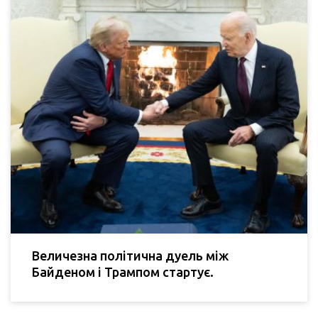
Величезна політична дуель між
Байденом і Трампом стартує.