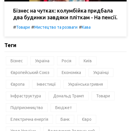
Бізнес на чутках: колумбійка придбала
два будинки завдяки пліткам - На пенсії.
#
#
#
Товари
Мистецтво та розваги
Кава
Теги
Бізнес
Україна
Росія
Київ
Європейський Союз
Економіка
Українці
Європа
Інвестиції
Українська гривня
Інфраструктура
Дональд Трамп
Товари
Підприємництво
Бюджет
Електрична енергія
Банк
Євро
Уряд України
Володимир Зеленський