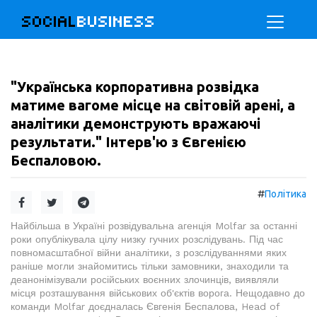
SOCIAL
BUSINESS
"Українська корпоративна розвідка
матиме вагоме місце на світовій арені, а
аналітики демонструють вражаючі
результати." Інтерв'ю з Євгенією
Беспаловою.
#
Політика
Найбільша в Україні розвідувальна агенція Molfar за останні
роки опублікувала цілу низку гучних розслідувань. Під час
повномасштабної війни аналітики, з розслідуваннями яких
раніше могли знайомитись тільки замовники, знаходили та
деанонімізували російських воєнних злочинців, виявляли
місця розташування військових об'єктів ворога. Нещодавно до
команди Molfar доєдналась Євгенія Беспалова, Head of