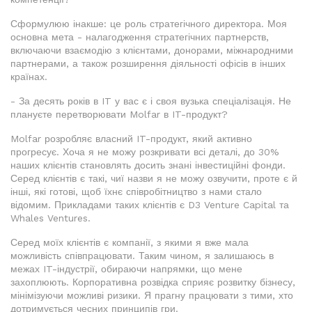
Сформулюю інакше: це роль стратегічного директора. Моя
основна мета - налагодження стратегічних партнерств,
включаючи взаємодію з клієнтами, донорами, міжнародними
партнерами, а також розширення діяльності офісів в інших
країнах.
- За десять років в IT у вас є і своя вузька спеціалізація. Не
плануєте перетворювати Molfar в IT-продукт?
Molfar розробляє власний IT-продукт, який активно
прогресує. Хоча я не можу розкривати всі деталі, до 30%
наших клієнтів становлять досить знані інвестиційні фонди.
Серед клієнтів є такі, чиї назви я не можу озвучити, проте є й
інші, які готові, щоб їхнє співробітництво з нами стало
відомим. Прикладами таких клієнтів є D3 Venture Capital та
Whales Ventures.
Серед моїх клієнтів є компанії, з якими я вже мала
можливість співпрацювати. Таким чином, я залишаюсь в
межах IT-індустрії, обираючи напрямки, що мене
захоплюють. Корпоративна розвідка сприяє розвитку бізнесу,
мінімізуючи можливі ризики. Я прагну працювати з тими, хто
дотримується чесних принципів гри.