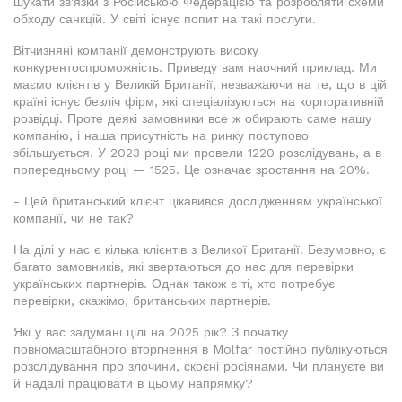
шукати зв'язки з Російською Федерацією та розробляти схеми
обходу санкцій. У світі існує попит на такі послуги.
Вітчизняні компанії демонструють високу
конкурентоспроможність. Приведу вам наочний приклад. Ми
маємо клієнтів у Великій Британії, незважаючи на те, що в цій
країні існує безліч фірм, які спеціалізуються на корпоративній
розвідці. Проте деякі замовники все ж обирають саме нашу
компанію, і наша присутність на ринку поступово
збільшується. У 2023 році ми провели 1220 розслідувань, а в
попередньому році — 1525. Це означає зростання на 20%.
- Цей британський клієнт цікавився дослідженням української
компанії, чи не так?
На ділі у нас є кілька клієнтів з Великої Британії. Безумовно, є
багато замовників, які звертаються до нас для перевірки
українських партнерів. Однак також є ті, хто потребує
перевірки, скажімо, британських партнерів.
Які у вас задумані цілі на 2025 рік? З початку
повномасштабного вторгнення в Molfar постійно публікуються
розслідування про злочини, скоєні росіянами. Чи плануєте ви
й надалі працювати в цьому напрямку?