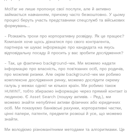
Molfar не лише пропонує свої послуги, але й активно
займається навчанням, причому часто безкоштовно. У цьому
процесі беруть участь представники спецслужб та військових
формувань...
- Розкажіть трохи про корпоративну розвідку. Як це працює?
Компанія хоче щось дізнатися про свого контрагента,
партнера чи шукає інформацію про кандидата на якусь
відповідальну посаду й просить у вас зробити дослідження?
- Так, це фактично background-чек. Ми можемо надати
інформацію про власність, про пов'язаних осіб, про родичів,
про можливі ризики. Але окрім background-чек ми робимо
комплексне дослідження ринку, можемо дослідити окрему
галузь у межах однієї чи кількох країн. Ми робимо також
HUMINT, тобто збираємо інформацію через прямий контакт із
людиною. Є Asset Search (пошуку активів. - Ред.), ми
можемо знайти непублічні активи фізичних або юридичних
осіб. Ми показуємо банківські рахунки, корпоративні частки,
цінні папери, патенти, предмети розкоші й усе, що можемо
знайти.
Ми володіємо різноманітними методами та алгоритмами. Це