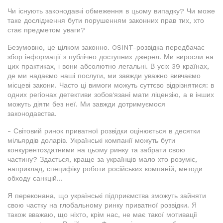
Чи існують законодавчі обмеження в цьому випадку? Чи може
таке дослідження бути порушенням законних прав тих, хто
стає предметом уваги?
Безумовно, це цілком законно. OSINT-розвідка передбачає
збор інформації з публічно доступних джерел. Ми виросли на
цих практиках, і вони абсолютно легальні. В усіх 39 країнах,
де ми надаємо наші послуги, ми завжди уважно вивчаємо
місцеві закони. Часто ці вимоги можуть суттєво відрізнятися: в
одних регіонах детективи зобов'язані мати ліцензію, а в інших
можуть діяти без неї. Ми завжди дотримуємося
законодавства.
- Світовий ринок приватної розвідки оцінюється в десятки
мільярдів доларів. Українські компанії можуть бути
конкурентоздатними на цьому ринку та забрати свою
частину? Здається, краще за українців мало хто розуміє,
наприклад, специфіку роботи російських компаній, методи
обходу санкцій...
Я переконана, що українські підприємства зможуть зайняти
свою частку на глобальному ринку приватної розвідки. Я
також вважаю, що ніхто, крім нас, не має такої мотивації