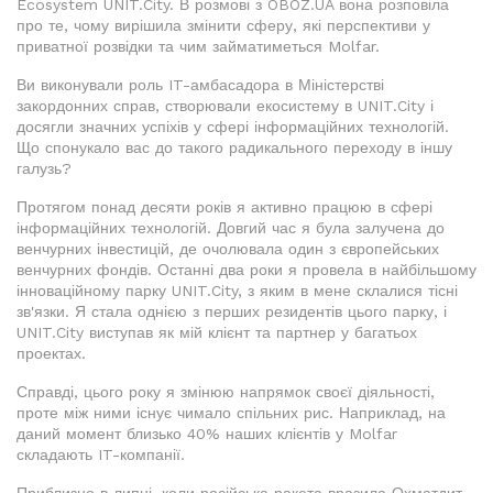
Ecosystem UNIT.City. В розмові з OBOZ.UA вона розповіла
про те, чому вирішила змінити сферу, які перспективи у
приватної розвідки та чим займатиметься Molfar.
Ви виконували роль IT-амбасадора в Міністерстві
закордонних справ, створювали екосистему в UNIT.City і
досягли значних успіхів у сфері інформаційних технологій.
Що спонукало вас до такого радикального переходу в іншу
галузь?
Протягом понад десяти років я активно працюю в сфері
інформаційних технологій. Довгий час я була залучена до
венчурних інвестицій, де очолювала один з європейських
венчурних фондів. Останні два роки я провела в найбільшому
інноваційному парку UNIT.City, з яким в мене склалися тісні
зв'язки. Я стала однією з перших резидентів цього парку, і
UNIT.City виступав як мій клієнт та партнер у багатьох
проектах.
Справді, цього року я змінюю напрямок своєї діяльності,
проте між ними існує чимало спільних рис. Наприклад, на
даний момент близько 40% наших клієнтів у Molfar
складають IT-компанії.