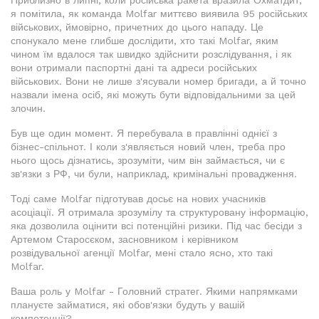
Приблизно в липні, коли російська ракета вразила Охматдит,
я помітила, як команда Molfar миттєво виявила 95 російських
військових, ймовірно, причетних до цього нападу. Це
спонукало мене глибше дослідити, хто такі Molfar, яким
чином їм вдалося так швидко здійснити розслідування, і як
вони отримали паспортні дані та адреси російських
військових. Вони не лише з'ясували номер бригади, а й точно
назвали імена осіб, які можуть бути відповідальними за цей
злочин.
Був ще один момент. Я перебувала в правлінні однієї з
бізнес-спільнот. І коли з'являється новий член, треба про
нього щось дізнатись, зрозуміти, чим він займається, чи є
зв'язки з РФ, чи були, наприклад, кримінальні провадження.
Тоді саме Molfar підготував досьє на нових учасників
асоціації. Я отримала зрозумілу та структуровану інформацію,
яка дозволила оцінити всі потенційні ризики. Під час бесіди з
Артемом Старосєком, засновником і керівником
розвідувальної агенції Molfar, мені стало ясно, хто такі
Molfar.
Ваша роль у Molfar - Головний стратег. Якими напрямками
плануєте займатися, які обов'язки будуть у вашій
компетенції?