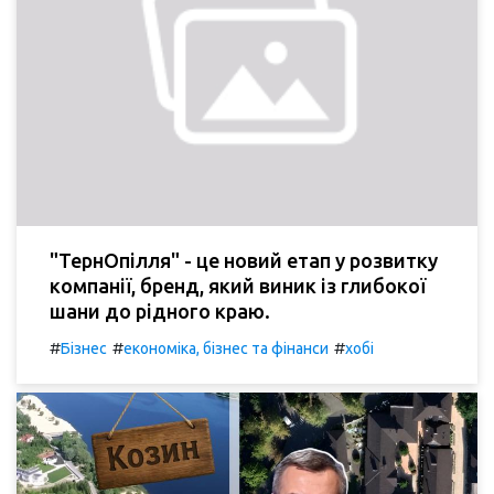
"ТернОпілля" - це новий етап у розвитку
компанії, бренд, який виник із глибокої
шани до рідного краю.
#
#
#
Бізнес
економіка, бізнес та фінанси
хобі