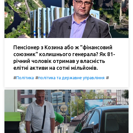
Пенсіонер з Козина або ж "фінансовий
союзник" колишнього генерала? Як 81-
річний чоловік отримав у власність
елітні активи на сотні мільйонів.
#
#
#
Політика
політика та державне управління