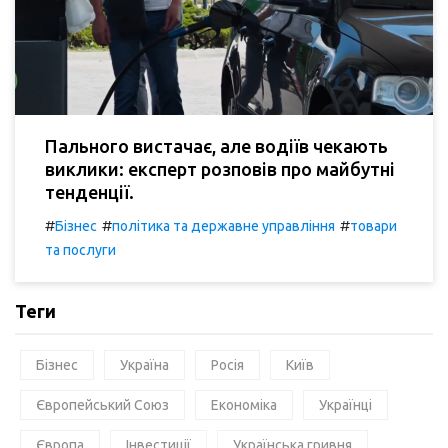
Пального вистачає, але водіїв чекають
виклики: експерт розповів про майбутні
тенденції.
#
#
#
Бізнес
політика та державне управління
товари
та послуги
Теги
Бізнес
Україна
Росія
Київ
Європейський Союз
Економіка
Українці
Європа
Інвестиції
Українська гривня