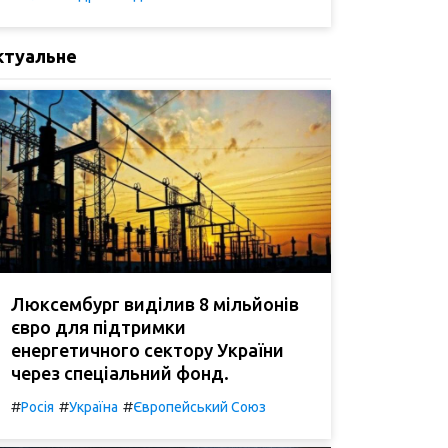
ктуальне
Люксембург виділив 8 мільйонів
євро для підтримки
енергетичного сектору України
через спеціальний фонд.
#
#
#
Росія
Україна
Європейський Союз