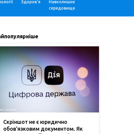
ології
Здоров'я
Навколишнє
середовище
айпопулярніше
Скріншот не є юридично
обов'язковим документом. Як