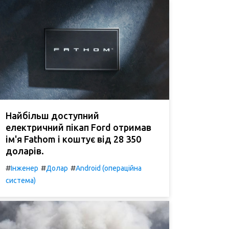
Найбільш доступний
електричний пікап Ford отримав
ім'я Fathom і коштує від 28 350
доларів.
#
#
#
Інженер
Долар
Android (операційна
система)