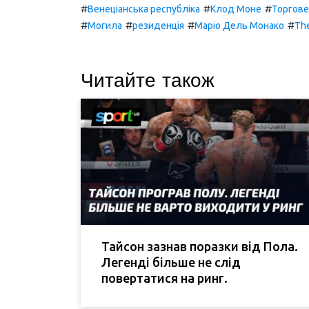
#
#
#
Венеціанська республіка
Клод Моне
Торгов
#
#
#
#
Могила
резиденція
Маріо Дель Монако
Th
Читайте також
Тайсон зазнав поразки від Пола.
Легенді більше не слід
повертатися на ринг.