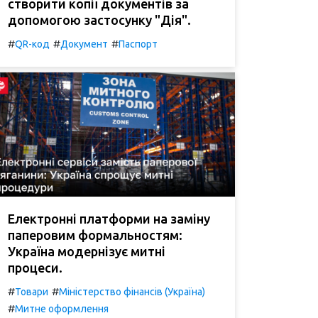
створити копії документів за
допомогою застосунку "Дія".
#
#
#
QR-код
Документ
Паспорт
Електронні платформи на заміну
паперовим формальностям:
Україна модернізує митні
процеси.
#
#
Товари
Міністерство фінансів (Україна)
#
Митне оформлення