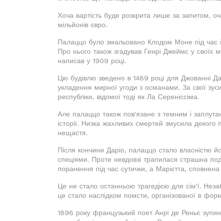
Хоча вартість буде розкрита лише за запитом, о
мільйонів євро.
Палаццо було змальовано Клодом Моне під час йог
Про нього також згадував Генрі Джеймс у своїх ма
написав у 1909 році.
Цю будівлю зведено в 1489 році для Джованні Да
укладення мирної угоди з османами. За свої зус
республіки, відомої тоді як Ла Сереніссіма.
Але палаццо також пов'язане з темним і заплута
історії. Низка жахливих смертей змусила декого
нещастя.
Після кончини Даріо, палаццо стало власністю йо
спеціями. Проте невдовзі трапилася страшна поді
поранення під час сутички, а Марієтта, сповнена 
Це не стало останньою трагедією для сім'ї. Незаб
це стало наслідком помсти, організованої в формі
1896 року французький поет Анрі де Реньє зупиня