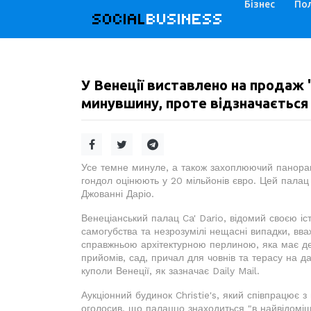
Бізнес
Пол
SOCIAL
BUSINESS
У Венеції виставлено на продаж 
минувшину, проте відзначаєтьс
Усе темне минуле, а також захоплюючий панора
гондол оцінюють у 20 мільйонів євро. Цей палац
Джованні Даріо.
Венеціанський палац Ca' Dario, відомий своєю іс
самогубства та незрозумілі нещасні випадки, вва
справжньою архітектурною перлиною, яка має дев
прийомів, сад, причал для човнів та терасу на д
куполи Венеції, як зазначає Daily Mail.
Аукціонний будинок Christie's, який співпрацює 
оголосив, що палаццо знаходиться "в найвідоміші