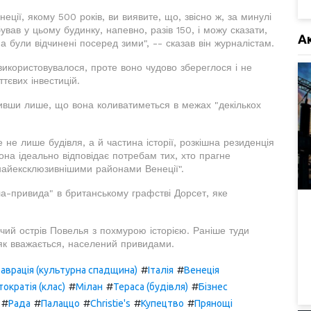
ції, якому 500 років, ви виявите, що, звісно ж, за минулі
бував у цьому будинку, напевно, разів 150, і можу сказати,
А
а були відчинені посеред зими", -- сказав він журналістам.
використовувалося, проте воно чудово збереглося і не
тєвих інвестицій.
ачивши лише, що вона коливатиметься в межах "декількох
 не лише будівля, а й частина історії, розкішна резиденція
она ідеально відповідає потребам тих, хто прагне
 найексклюзивнішими районами Венеції".
ла-привида" в британському графстві Дорсет, яке
ий острів Повелья з похмурою історією. Раніше туди
 як вважається, населений привидами.
#
#
аврація (культурна спадщина)
Італія
Венеція
#
#
#
ократія (клас)
Мілан
Тераса (будівля)
Бізнес
#
#
#
#
#
Рада
Палаццо
Christie's
Купецтво
Прянощі