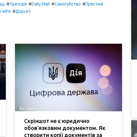
#
#
#
#
ець
Трагедія
Daily Mail
Самогубство
Престиж
#
e Who
Дорсет
Скріншот не є юридично
обов'язковим документом. Як
створити копії документів за