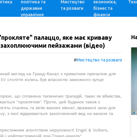
ітика
політика та
Мистецтво
економіка,
Техн
державне
та розваги
бізнес та
управління
фінанси
"прокляте" палаццо, яке має криваву
Н
я захоплюючими пейзажами (відео)
#
Мистецтво та розваги
мний вигляд на Гранд-Канал з приватним причалом для
 XV століття колись був власністю заможного купця
торією, що сповнена таємничих трагедій, таких як вбивства,
жається "проклятим". Проте, цей будинок також є
'ять спалень та вісім ванних кімнат, вражаючі зали для
аху, з якої відкривається захоплюючий вид на канали та
з престижним агентством нерухомості Engel & Volkers,
й і найпрестижнішій зоні Гранд-каналу".