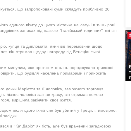
чікується, що запропоновані суми складуть приблизно 20
о єдиного візиту до цього містечка на лагуні в 1908 році.
ндрівних записах під назвою "Італійський годинник", які він
ріо, купця та дипломата, який вів перемовини щодо
илля він отримав щедру нагороду від Венеціанської
ним минулим, яке протягом століть породжувало тривожні
 повірити, що будівля населена примарами і приносить
го дочки Марієтти та її чоловіка, заможного торговця
я. Бізнес чоловіка зазнав краху, він отримав ножове
горя, вирішила закінчити своє життя.
аром після цього їхній син був убитий у Греції, і, ймовірно,
 засідки.
вся в "Ка' Даріо" як гість, але був вражений загадковою