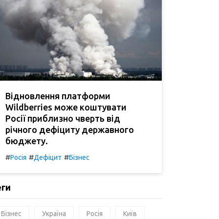
Відновлення платформи
Wildberries може коштувати
Росії приблизно чверть від
річного дефіциту державного
бюджету.
#
#
#
Росія
Дефіцит
Бізнес
еги
Бізнес
Україна
Росія
Київ