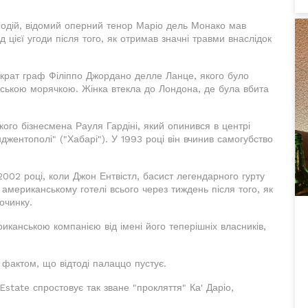
 подій, відомий оперний тенор Маріо дель Монако мав
 цієї угоди після того, як отримав значні травми внаслідок
ократ граф Філіппо Джордано делле Ланце, якого було
вською морячкою. Жінка втекла до Лондона, де була вбита
кого бізнесмена Рауля Гардіні, який опинився в центрі
джентополі" ("Хабарі"). У 1993 році він вчинив самогубство
2002 році, коли Джон Ентвістл, басист легендарного гурту
американському готелі всього через тиждень після того, як
очинку.
иканською компанією від імені його теперішніх власників,
 фактом, що відтоді палаццо пустує.
 Estate спростовує так зване "прокляття" Ка' Даріо,