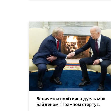
Величезна політична дуель між
Байденом і Трампом стартує.