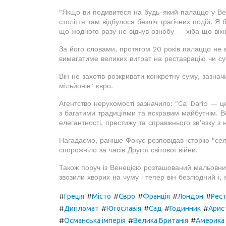
"Якщо ви подивитеся на будь-який палаццо у Вене
століття там відбулося безліч трагічних подій. Я 
що жодного разу не відчув ознобу -- хіба що вікн
За його словами, протягом 20 років палаццо не 
вимагатиме великих витрат на реставрацію чи сут
Він не захотів розкривати конкретну суму, зазн
мільйонів" євро.
Агентство нерухомості зазначило: "Ca' Dario — це
з багатими традиціями та яскравим майбутнім. В
елегантності, престижу та справжнього зв’язку з
Нагадаємо, раніше Фокус розповідав історію "се
спорожніло за часів Другої світової війни.
Також поруч із Венецією розташований мальовнич
звозили хворих на чуму і тепер він безлюдний і,
#
#
#
#
#
#
Греція
Місто
Євро
Франція
Лондон
Рест
#
#
#
#
#
Дипломат
Югославія
Сад
Годинник
Арист
#
#
#
Османська імперія
Велика Британія
Америка