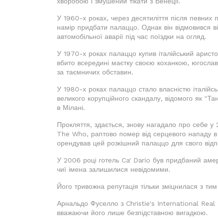
хворобою і змушений тікати з Венеції.
У 1960-х роках, через десятиліття після певних
намір придбати палаццо. Однак він відмовився від
автомобільної аварії під час поїздки на огляд.
У 1970-х роках палаццо купив італійський арист
вбито всередині маєтку своєю коханкою, югосла
за таємничих обставин.
У 1980-х роках палаццо стало власністю італійсь
великого корупційного скандалу, відомого як "Тан
в Мілані.
Прокляття, здається, знову нагадало про себе у 
The Who, раптово помер від серцевого нападу в 
орендував цей розкішний палаццо для свого відп
У 2006 році готель Ca' Dario був придбаний амер
чиї імена залишилися невідомими.
Його тривожна репутація тільки зміцнилася з тим
Арнальдо Фуселло з Christie's International Real
вважаючи його лише безпідставною вигадкою.