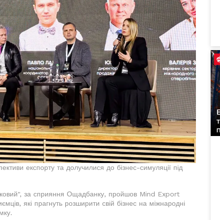
ективи експорту та долучилися до бізнес-симуляції під
рковий", за сприяння Ощадбанку, пройшов Mind Export
мців, які прагнуть розширити свій бізнес на міжнародні
мку.