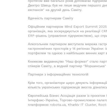
протягом вже багатьох років допомагає підприємц
Дмитро Швець був не лише ведучим першого дня,
експансія" на другий день Саміту.
Вдячність партнерам Саміту
Офіційним партнером Mind Export Summit 2025 в
організація, яка зосереджується на реалізації C
ERP-рішень (управління підприємством), що сп
Алкогольним партнером виступила мережа гастро
гастрономічних просторів у 14 регіонах України:
портфелем та однією з найбільших винних карт в 
Книжкове видавництво "Наш формат" стало партн
спікерів Саміту, а водний партнер "Моршинська"
Партнери з інформаційних технологій
Крім того, організатори щиро дякують інформац
кількість українських підприємців змогла дізнатис
Європейська Бізнес Асоціація разом із проєктом 
Інтерфакс-Україна, Торгово-промисловою палато
платформою robota.ua, Kharkiv IT Cluster, Root