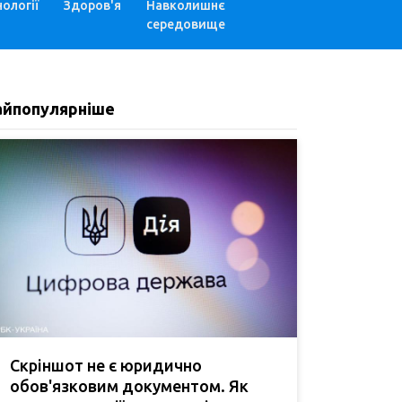
ології
Здоров'я
Навколишнє
середовище
айпопулярніше
Скріншот не є юридично
обов'язковим документом. Як