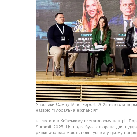
Учасники Саміту Mind Export 2025 вивчали персп
назвою "Глобальна експансія".
13 лютого в Київському виставковому центрі "Па
Summit 2025. Ця подія була створена для підприє
ринки або вже мають певні успіхи у цьому напря