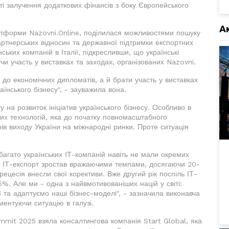
і залучення додаткових фінансів з боку Європейського
А
атформи Nazovni.Online, поділилася можливостями пошуку
артнерських відносин та державної підтримки експортних
ських компаній в Італії, підкресливши, що українські
и участь у виставках та заходах, організованих Nazovni.
о економічних дипломатів, а й брати участь у виставках
їнського бізнесу", - зауважила вона.
 на розвиток ініціатив українського бізнесу. Особливо в
них технологій, яка до початку повномасштабного
ів виходу України на міжнародні ринки. Проте ситуація
агато українських ІТ-компаній навіть не мали окремих
їх. ІТ-експорт зростав вражаючими темпами, досягаючи 20-
ецесія внесли свої корективи. Вже другий рік поспіль ІТ-
%. Але ми - одна з найвмотивованіших націй у світі:
ї та адаптуємо наші бізнес-моделі", - зазначила виконавча
ментуючи ситуацію в галузі.
ummit 2025 взяла консалтингова компанія Start Global, яка