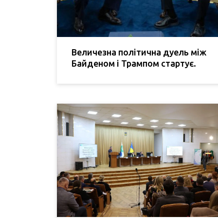
Величезна політична дуель між
Байденом і Трампом стартує.