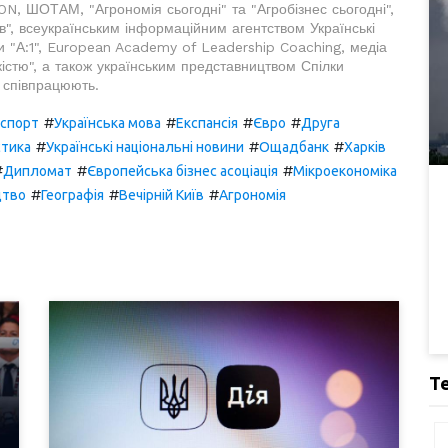
N, ШОТАМ, "Агрономія сьогодні" та "Агробізнес сьогодні",
їв", всеукраїнським інформаційним агентством Українські
и "А:1", European Academy of Leadership Coaching, медіа
істю", а також українським представництвом Спілки
о співпрацюють.
#
#
#
#
кспорт
Українська мова
Експансія
Євро
Друга
#
#
#
стика
Українські національні новини
Ощадбанк
Харків
#
#
#
Дипломат
Європейська бізнес асоціація
Мікроекономіка
#
#
#
цтво
Географія
Вечірній Київ
Агрономія
Т