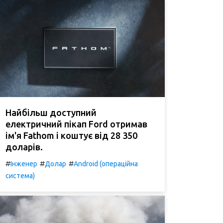
Найбільш доступний
електричний пікап Ford отримав
ім'я Fathom і коштує від 28 350
доларів.
#
#
#
Інженер
Долар
Android (операційна
система)