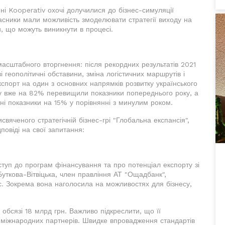
ні Kooperativ охочі долучилися до бізнес-симуляції
часники мали можливість змоделювати стратегії виходу на
и, що можуть виникнути в процесі.
масштабного вторгнення: після рекордних результатів 2021
 геополітичні обставини, зміна логістичних маршрутів і
спорт на один з основних напрямків розвитку українського
рту вже на 82% перевищили показники попереднього року, а
тні показники на 15% у порівнянні з минулим роком.
вяченого стратегічній бізнес-грі "Глобальна експансія",
повіді на свої запитання:
ступ до програм фінансування та про потенціал експорту зі
ткова-Вітвіцька, член правління АТ "Ощадбанк",
ес. Зокрема вона наголосила на можливостях для бізнесу,
 обсязі 18 млрд грн. Важливо підкреслити, що її
 міжнародних партнерів. Швидке впровадження стандартів