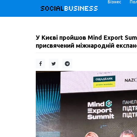
Бізнес
Пол
SOCIAL
BUSINESS
У Києві пройшов Mind Export Sum
присвячений міжнародній експансі