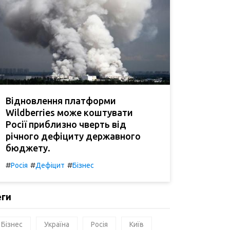
Відновлення платформи
Wildberries може коштувати
Росії приблизно чверть від
річного дефіциту державного
бюджету.
#
#
#
Росія
Дефіцит
Бізнес
еги
Бізнес
Україна
Росія
Київ