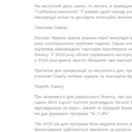
На наступний день саміту, 14 лютого, в приміщен
"Глобальна експансія". У рамках цього заходу у
міжнародні ринки та дослідити потенційні виклик
Тематика Саміту
Експорт України зазнав значних втрат внаслідок 
року спостерігалося серйозне падіння. Однак нові
підтримка міжнародних партнерів перетворили ек
бізнесу. У 2023 році обсяги українського експо
у 2024 році країна змогла збільшити свої експор
Протягом дня презентацій та наступного дня, прис
учасники Саміту активно шукали та знаходили від
Перебіг Саміту
Про можливості для українського бізнесу, про до
сцени Mind Export Summit розповідала Наталя Бу
відповідальна за мікро-, малий та середній бізн
які дає державна програма "%-7-9%".
"На 2025 рік для програми були виділені кошти в
фінансування здійснюється виключно за рахунок