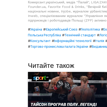
Комерсант.український, медіа "Палай", LIGA:ZAKO
Founder.ua, Favorite Food & Drinks, "Вечірній Ки
національні новини, Injobe, журналом урбаністик
Inweb, спеціалізованим журналом "Управління як
підприємців і роботодавців Польщі (ZPP) активн
#
#
#
#
Україна
Європейський Союз
Геополітика
Е
#
#
Польська Республіка
Технічний стандарт
Логі
#
#
#
Консультант
Інформаційні технології
Італія
#
#
Торгово-промислова палата України
Видавни
Читайте також