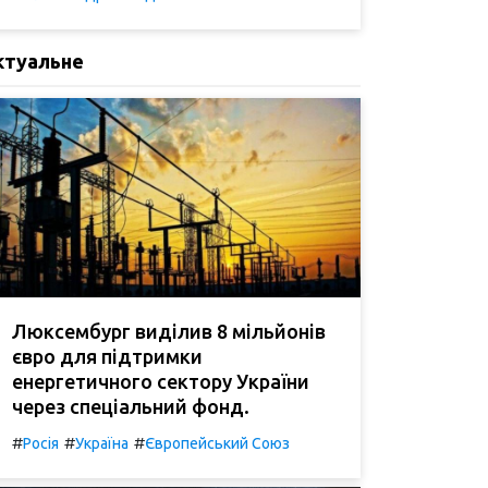
ктуальне
Люксембург виділив 8 мільйонів
євро для підтримки
енергетичного сектору України
через спеціальний фонд.
#
#
#
Росія
Україна
Європейський Союз