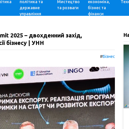
ітика
політика та
Мистецтво
економіка,
Техн
державне
та розваги
бізнес та
управління
фінанси
mit 2025 – двохденний захід,
Н
ї бізнесу | УНН
#
Бізнес