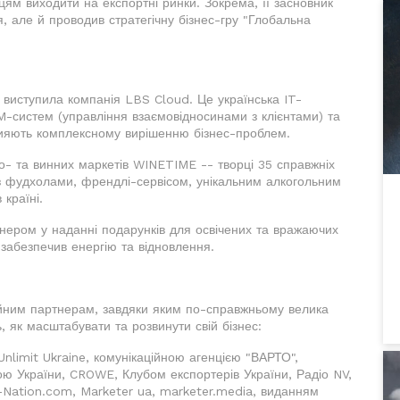
ям виходити на експортні ринки. Зокрема, її засновник
 але й проводив стратегічну бізнес-гру "Глобальна
иступила компанія LBS Cloud. Це українська IT-
RM-систем (управління взаємовідносинами з клієнтами) та
рияють комплексному вирішенню бізнес-проблем.
- та винних маркетів WINETIME -- творці 35 справжніх
 із фудхолами, френдлі-сервісом, унікальним алкогольним
країні.
ером у наданні подарунків для освічених та вражаючих
 забезпечив енергію та відновлення.
ійним партнерам, завдяки яким по-справжньому велика
ь, як масштабувати та розвинути свій бізнес:
Unlimit Ukraine, комунікаційною агенцією "ВАРТО",
ю України, CROWE, Клубом експортерів України, Радіо NV,
-Nation.com, Marketer ua, marketer.media, виданням