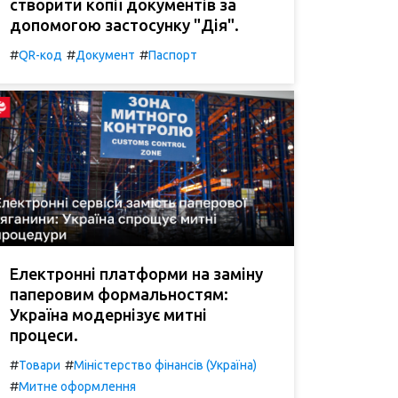
створити копії документів за
допомогою застосунку "Дія".
#
#
#
QR-код
Документ
Паспорт
Електронні платформи на заміну
паперовим формальностям:
Україна модернізує митні
процеси.
#
#
Товари
Міністерство фінансів (Україна)
#
Митне оформлення