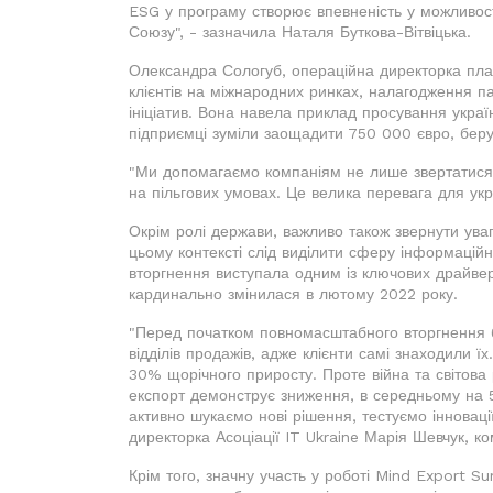
ESG у програму створює впевненість у можливост
Союзу", - зазначила Наталя Буткова-Вітвіцька.
Олександра Сологуб, операційна директорка пл
клієнтів на міжнародних ринках, налагодження п
ініціатив. Вона навела приклад просування україн
підприємці зуміли заощадити 750 000 євро, беруч
"Ми допомагаємо компаніям не лише звертатися д
на пільгових умовах. Це велика перевага для укра
Окрім ролі держави, важливо також звернути увагу
цьому контексті слід виділити сферу інформацій
вторгнення виступала одним із ключових драйвер
кардинально змінилася в лютому 2022 року.
"Перед початком повномасштабного вторгнення б
відділів продажів, адже клієнти самі знаходили 
30% щорічного приросту. Проте війна та світова р
експорт демонструє зниження, в середньому на 5
активно шукаємо нові рішення, тестуємо інноваці
директорка Асоціації IT Ukraine Марія Шевчук, ко
Крім того, значну участь у роботі Mind Export S