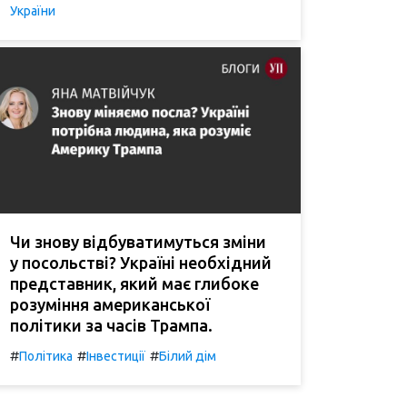
України
Чи знову відбуватимуться зміни
у посольстві? Україні необхідний
представник, який має глибоке
розуміння американської
політики за часів Трампа.
#
#
#
Політика
Інвестиції
Білий дім