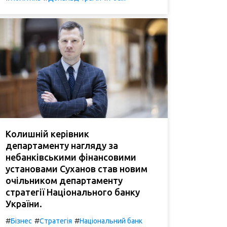
Колишній керівник
департаменту нагляду за
небанківськими фінансовими
установами Суханов став новим
очільником департаменту
стратегії Національного банку
України.
#
#
#
Бізнес
Стратегія
Національний банк