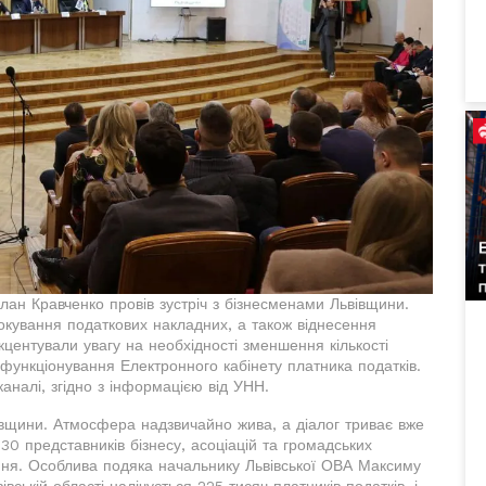
лан Кравченко провів зустріч з бізнесменами Львівщини.
кування податкових накладних, а також віднесення
акцентували увагу на необхідності зменшення кількості
 функціонування Електронного кабінету платника податків.
аналі, згідно з інформацією від УНН.
івщини. Атмосфера надзвичайно жива, а діалог триває вже
130 представників бізнесу, асоціацій та громадських
ання. Особлива подяка начальнику Львівської ОВА Максиму
івській області налічується 225 тисяч платників податків, і