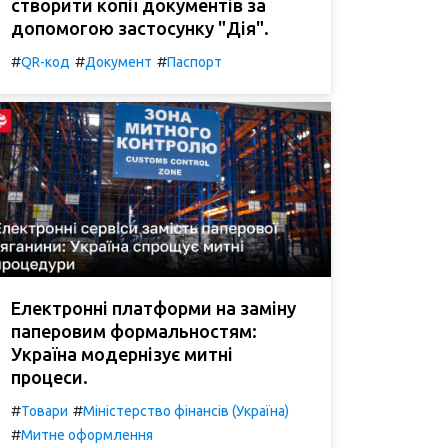
створити копії документів за
допомогою застосунку "Дія".
#
#
#
QR-код
Документ
Паспорт
Електронні платформи на заміну
паперовим формальностям:
Україна модернізує митні
процеси.
#
#
Товари
Міністерство фінансів (Україна)
#
Митне оформлення