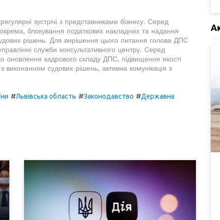
егулярні зустрічі з представниками бізнесу. Серед
А
 зокрема, блокування податкових накладних та надання
судових рішень. Для вирішення цього питання голова ДПС
управлінні служби консультативного центру. Серед
ко оновлення кадрового складу ДПС, підвищення якості
 з виконанням судових рішень, активна комунікація з
#
#
#
їни
Львівська область
Законодавство
Державна