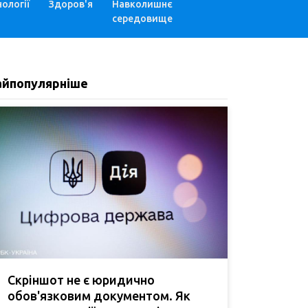
ології
Здоров'я
Навколишнє
середовище
айпопулярніше
Скріншот не є юридично
обов'язковим документом. Як