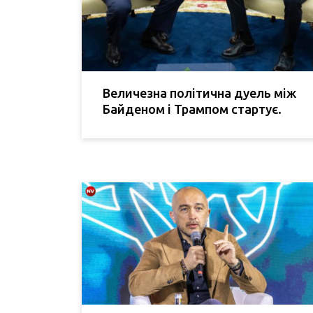
Величезна політична дуель між
Байденом і Трампом стартує.