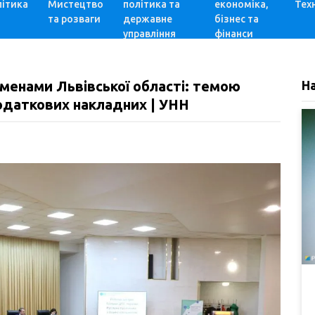
ітика
Мистецтво
політика та
економіка,
Техн
та розваги
державне
бізнес та
управління
фінанси
есменами Львівської області: темою
Н
одаткових накладних | УНН