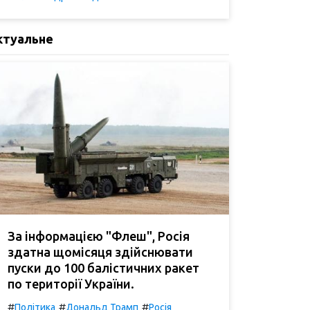
ктуальне
За інформацією "Флеш", Росія
здатна щомісяця здійснювати
пуски до 100 балістичних ракет
по території України.
#
#
#
Політика
Дональд Трамп
Росія