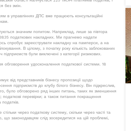
я без змін.
нням в управліннях ДПС вже працюють консультаційні
икам.
ристуються значним попитом. Наприклад, лише за півтора
и 3835 податкових накладних. Ми прагнемо надати
ось спробує зареєструвати накладну на памперси, а на
окування. В цілому, з початку року кількість заблокованих
 підприємств були виключені з категорії ризикових.
для обговорення удосконалення податкової системи. 18
тримує від представників бізнесу пропозиції щодо
есення підприємств до клубу білого бізнесу. Він підкреслив,
го, було обговорено ряд інших питань, таких як зменшення
щі; податкові перевірки; а також питання покращення
 податків.
стільки через податкову систему, скільки через часті та
ю, що законодавцям слід зосередитися на цій проблемі,