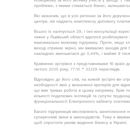
проблеми, з якими стикається бізнес, залишаютьс
Він зазначив, що в усіх регіонах за його доруче
центри, які надають комплексну допомогу платн
Всього їх налічується 29, і їхні консультації ко
тижня у Львівській області вдалося розблокуват
максимально можливу підтримку. Проте, якщо хт
виході отримає зерно, ми вживаємо заходів для бл
накладних зменшилася до 0,44%, і майже 9 тисяч
Кравченко зустрівся з представниками 16 країн 
лютого 2025 року, 17:10 * 33,129 переглядів.
Відповідно до його слів, на кожній зустрічі він о
необхідності змін у визначенні критеріїв для відн
що вже триває робота в цьому напрямку. Крім то
кількості податкових інспекцій та супутні трудно
функціональності Електронного кабінету платника
Багато підприємців висловлюють занепокоєння не 
суперечливі зміни в законодавстві. Тому я вважа
щоб спростити умови ведення бізнесу в Україні.