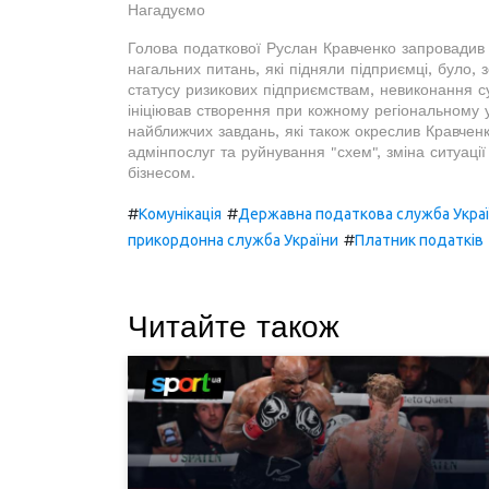
Нагадуємо
Голова податкової Руслан Кравченко запровадив р
нагальних питань, які підняли підприємці, було,
статусу ризикових підприємствам, невиконання 
ініціював створення при кожному регіональному 
найближчих завдань, які також окреслив Кравчен
адмінпослуг та руйнування "схем", зміна ситуації
бізнесом.
#
#
Комунікація
Державна податкова служба Укра
#
прикордонна служба України
Платник податків
Читайте також