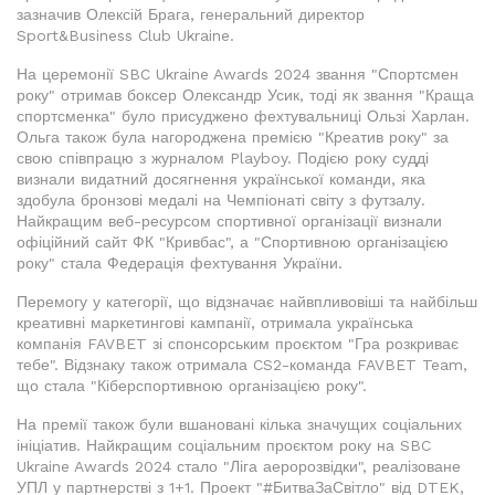
зазначив Олексій Брага, генеральний директор
Sport&Business Club Ukraine.
На церемонії SBC Ukraine Awards 2024 звання "Спортсмен
року" отримав боксер Олександр Усик, тоді як звання "Краща
спортсменка" було присуджено фехтувальниці Ользі Харлан.
Ольга також була нагороджена премією "Креатив року" за
свою співпрацю з журналом Playboy. Подією року судді
визнали видатний досягнення української команди, яка
здобула бронзові медалі на Чемпіонаті світу з футзалу.
Найкращим веб-ресурсом спортивної організації визнали
офіційний сайт ФК "Кривбас", а "Спортивною організацією
року" стала Федерація фехтування України.
Перемогу у категорії, що відзначає найвпливовіші та найбільш
креативні маркетингові кампанії, отримала українська
компанія FAVBET зі спонсорським проєктом "Гра розкриває
тебе". Відзнаку також отримала CS2-команда FAVBET Team,
що стала "Кіберспортивною організацією року".
На премії також були вшановані кілька значущих соціальних
ініціатив. Найкращим соціальним проєктом року на SBC
Ukraine Awards 2024 стало "Ліга аеророзвідки", реалізоване
УПЛ у партнерстві з 1+1. Проект "#БитваЗаСвітло" від DTEK,