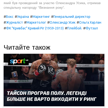
який був проведений за участю Олександра Усика, отримав
спеціальну нагороду "Визнання року".
#
#
#
#
Бокс
Україна
Маркетинг
Генеральний директор
#
#
#
#
Журналіст
Маркетолог
Олександр Усик
Ольга Харлан
#
#
#
ФК "Кривбас" Кривий Ріг (1959-2013)
Плейбой.
Футзал
Читайте також