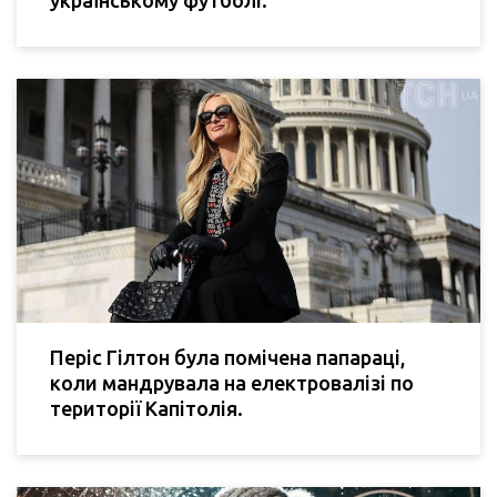
українському футболі.
Періс Гілтон була помічена папараці,
коли мандрувала на електровалізі по
території Капітолія.