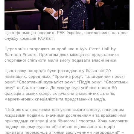
Цю інформацію наводить РБК-Україна, посилаючись на прес-
службу компанії FAVBET.
Церемонія нагородження пройшла в Kyiv Event Hall by
Ramada Encore. Протягом двох місяців всі представники
спортивної спільноти мали змогу подавати власні кейси.
Цього року нагороди були розподілені у більш ніж 20
номінаціях, серед яких: "Креатив року", "Благодійний проєкт
року", "Спортивний журналіст року", "Подія року", "Спортсмен
року" та багато інших. До складу журі увійшли понад 60
фахівців з різних сфер, включаючи знаменитих атлетів,
маркетингових спеціалістів та представників медіа.
"Цей рік став знаковим для українського спорту, насиченим
яскравими подіями, значними досягненнями та вражаючими
прикладами співпраці між бізнесом і спортом. Хочу висловити
подяку нашому журі за об'єктивне оцінювання та щиро
привітати переможців з їхніми заслуженими нагородами!" –