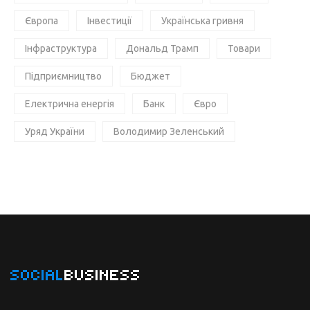
Європа
Інвестиції
Українська гривня
Інфраструктура
Дональд Трамп
Товари
Підприємництво
Бюджет
Електрична енергія
Банк
Євро
Уряд України
Володимир Зеленський
SOCIAL
BUSINESS