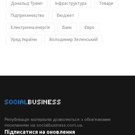
Дональд Трамп
Інфраструктура
Товари
Підприємництво
Бюджет
Електрична енергія
Банк
Євро
Уряд України
Володимир Зеленський
SOCIAL
BUSINESS
Републікація матеріалів дозволяється з обов'язковим
посиланням на socialbusiness.com.ua.
Підписатися на оновлення