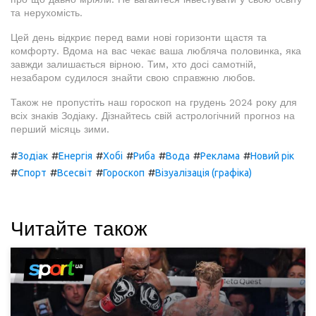
та нерухомість.
Цей день відкриє перед вами нові горизонти щастя та
комфорту. Вдома на вас чекає ваша любляча половинка, яка
завжди залишається вірною. Тим, хто досі самотній,
незабаром судилося знайти свою справжню любов.
Також не пропустіть наш гороскоп на грудень 2024 року для
всіх знаків Зодіаку. Дізнайтесь свій астрологічний прогноз на
перший місяць зими.
#
#
#
#
#
#
#
Зодіак
Енергія
Хобі
Риба
Вода
Реклама
Новий рік
#
#
#
#
Спорт
Всесвіт
Гороскоп
Візуалізація (графіка)
Читайте також