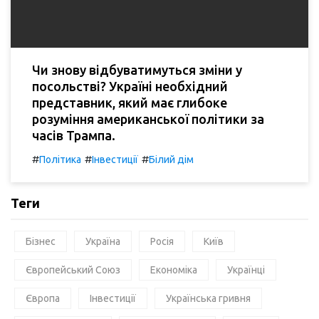
Чи знову відбуватимуться зміни у
посольстві? Україні необхідний
представник, який має глибоке
розуміння американської політики за
часів Трампа.
#
#
#
Політика
Інвестиції
Білий дім
Теги
Бізнес
Україна
Росія
Київ
Європейський Союз
Економіка
Українці
Європа
Інвестиції
Українська гривня