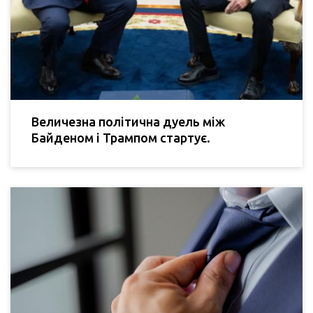
Величезна політична дуель між
Байденом і Трампом стартує.