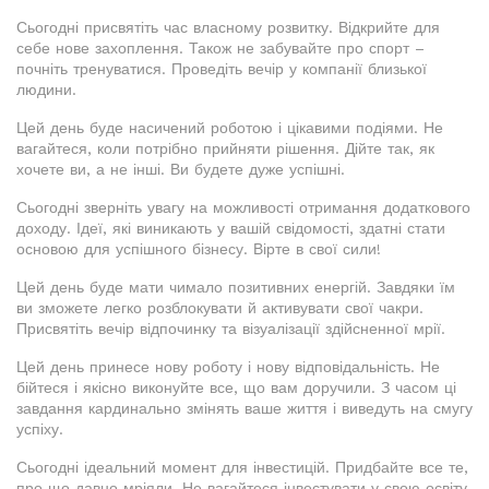
Сьогодні присвятіть час власному розвитку. Відкрийте для
себе нове захоплення. Також не забувайте про спорт –
почніть тренуватися. Проведіть вечір у компанії близької
людини.
Цей день буде насичений роботою і цікавими подіями. Не
вагайтеся, коли потрібно прийняти рішення. Дійте так, як
хочете ви, а не інші. Ви будете дуже успішні.
Сьогодні зверніть увагу на можливості отримання додаткового
доходу. Ідеї, які виникають у вашій свідомості, здатні стати
основою для успішного бізнесу. Вірте в свої сили!
Цей день буде мати чимало позитивних енергій. Завдяки їм
ви зможете легко розблокувати й активувати свої чакри.
Присвятіть вечір відпочинку та візуалізації здійсненної мрії.
Цей день принесе нову роботу і нову відповідальність. Не
бійтеся і якісно виконуйте все, що вам доручили. З часом ці
завдання кардинально змінять ваше життя і виведуть на смугу
успіху.
Сьогодні ідеальний момент для інвестицій. Придбайте все те,
про що давно мріяли. Не вагайтеся інвестувати у свою освіту