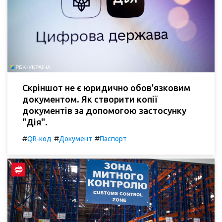
Скріншот не є юридично обов'язковим
документом. Як створити копії
документів за допомогою застосунку
"Дія".
#
#
#
QR-код
Документ
Паспорт