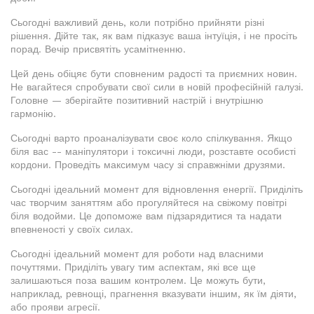
Сьогодні важливий день, коли потрібно прийняти різні
рішення. Дійте так, як вам підказує ваша інтуїція, і не просіть
порад. Вечір присвятіть усамітненню.
Цей день обіцяє бути сповненим радості та приємних новин.
Не вагайтеся спробувати свої сили в новій професійній галузі.
Головне — зберігайте позитивний настрій і внутрішню
гармонію.
Сьогодні варто проаналізувати своє коло спілкування. Якщо
біля вас -- маніпулятори і токсичні люди, розставте особисті
кордони. Проведіть максимум часу зі справжніми друзями.
Сьогодні ідеальний момент для відновлення енергії. Приділіть
час творчим заняттям або прогуляйтеся на свіжому повітрі
біля водойми. Це допоможе вам підзарядитися та надати
впевненості у своїх силах.
Сьогодні ідеальний момент для роботи над власними
почуттями. Приділіть увагу тим аспектам, які все ще
залишаються поза вашим контролем. Це можуть бути,
наприклад, ревнощі, прагнення вказувати іншим, як їм діяти,
або прояви агресії.