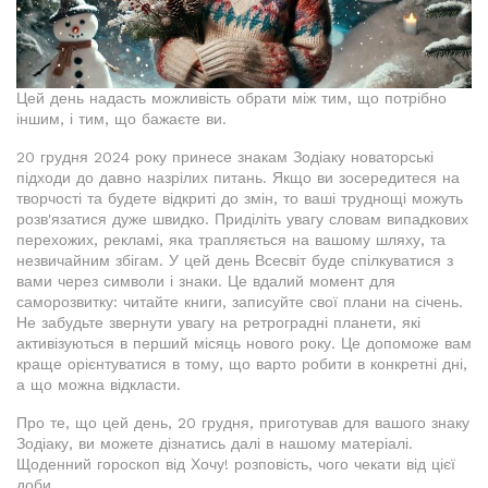
Цей день надасть можливість обрати між тим, що потрібно
іншим, і тим, що бажаєте ви.
20 грудня 2024 року принесе знакам Зодіаку новаторські
підходи до давно назрілих питань. Якщо ви зосередитеся на
творчості та будете відкриті до змін, то ваші труднощі можуть
розв'язатися дуже швидко. Приділіть увагу словам випадкових
перехожих, рекламі, яка трапляється на вашому шляху, та
незвичайним збігам. У цей день Всесвіт буде спілкуватися з
вами через символи і знаки. Це вдалий момент для
саморозвитку: читайте книги, записуйте свої плани на січень.
Не забудьте звернути увагу на ретроградні планети, які
активізуються в перший місяць нового року. Це допоможе вам
краще орієнтуватися в тому, що варто робити в конкретні дні,
а що можна відкласти.
Про те, що цей день, 20 грудня, приготував для вашого знаку
Зодіаку, ви можете дізнатись далі в нашому матеріалі.
Щоденний гороскоп від Хочу! розповість, чого чекати від цієї
доби.