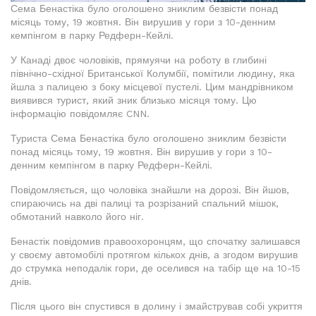
Сема Бенастіка було оголошено зниклим безвісти понад
місяць тому, 19 жовтня. Він вирушив у гори з 10-денним
кемпінгом в парку Редферн-Кейлі.
У Канаді двоє чоловіків, прямуячи на роботу в глибині
північно-східної Британської Колумбії, помітили людину, яка
йшла з палицею з боку місцевої пустелі. Цим мандрівником
виявився турист, який зник близько місяця тому. Цю
інформацію повідомляє CNN.
Туриста Сема Бенастіка було оголошено зниклим безвісти
понад місяць тому, 19 жовтня. Він вирушив у гори з 10-
денним кемпінгом в парку Редферн-Кейлі.
Повідомляється, що чоловіка знайшли на дорозі. Він йшов,
спираючись на дві палиці та розрізаний спальний мішок,
обмотаний навколо його ніг.
Бенастік повідомив правоохоронцям, що спочатку залишався
у своєму автомобілі протягом кількох днів, а згодом вирушив
до струмка неподалік гори, де оселився на табір ще на 10-15
днів.
Після цього він спустився в долину і змайстрував собі укриття