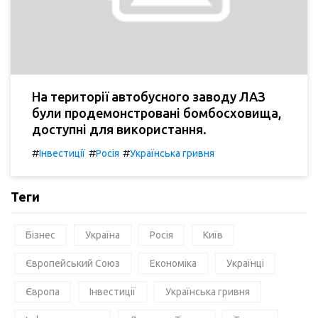
На території автобусного заводу ЛАЗ
були продемонстровані бомбосховища,
доступні для використання.
#
#
#
Інвестиції
Росія
Українська гривня
Теги
Бізнес
Україна
Росія
Київ
Європейський Союз
Економіка
Українці
Європа
Інвестиції
Українська гривня