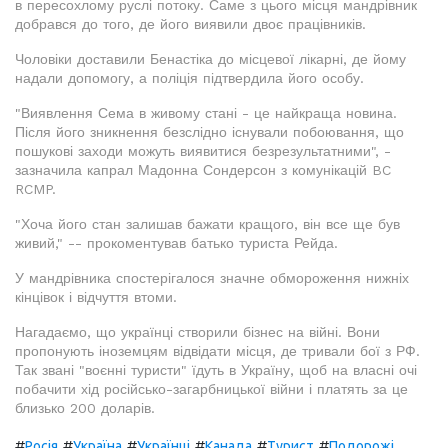
в пересохлому руслі потоку. Саме з цього місця мандрівник
добрався до того, де його виявили двоє працівників.
Чоловіки доставили Бенастіка до місцевої лікарні, де йому
надали допомогу, а поліція підтвердила його особу.
"Виявлення Сема в живому стані - це найкраща новина.
Після його зникнення безслідно існували побоювання, що
пошукові заходи можуть виявитися безрезультатними", -
зазначила капрал Мадонна Сондерсон з комунікацій BC
RCMP.
"Хоча його стан залишав бажати кращого, він все ще був
живий," -- прокоментував батько туриста Рейда.
У мандрівника спостерігалося значне обмороження нижніх
кінцівок і відчуття втоми.
Нагадаємо, що українці створили бізнес на війні. Вони
пропонують іноземцям відвідати місця, де тривали бої з РФ.
Так звані "воєнні туристи" їдуть в Україну, щоб на власні очі
побачити хід російсько-загарбницької війни і платять за це
близько 200 доларів.
#
#
#
#
#
#
Росія
Україна
Українці
Канада
Турист
Подорожі