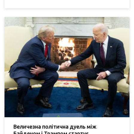
Величезна політична дуель між
Байденом і Трампом стартує.