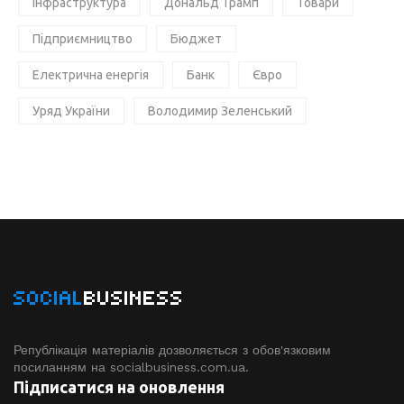
Інфраструктура
Дональд Трамп
Товари
Підприємництво
Бюджет
Електрична енергія
Банк
Євро
Уряд України
Володимир Зеленський
SOCIAL
BUSINESS
Републікація матеріалів дозволяється з обов'язковим
посиланням на socialbusiness.com.ua.
Підписатися на оновлення