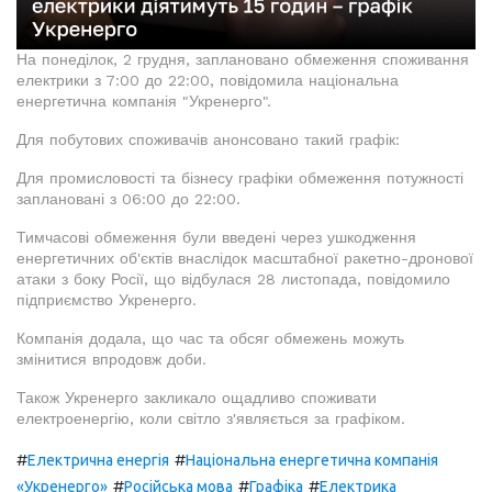
На понеділок, 2 грудня, заплановано обмеження споживання
електрики з 7:00 до 22:00, повідомила національна
енергетична компанія "Укренерго".
Для побутових споживачів анонсовано такий графік:
Для промисловості та бізнесу графіки обмеження потужності
заплановані з 06:00 до 22:00.
Тимчасові обмеження були введені через ушкодження
енергетичних об'єктів внаслідок масштабної ракетно-дронової
атаки з боку Росії, що відбулася 28 листопада, повідомило
підприємство Укренерго.
Компанія додала, що час та обсяг обмежень можуть
змінитися впродовж доби.
Також Укренерго закликало ощадливо споживати
електроенергію, коли світло з'являється за графіком.
#
#
Електрична енергія
Національна енергетична компанія
#
#
#
«Укренерго»
Російська мова
Графіка
Електрика