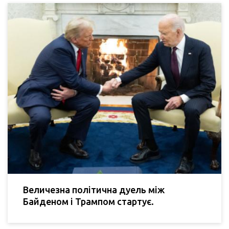
Величезна політична дуель між
Байденом і Трампом стартує.