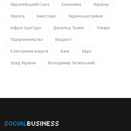
Європейський Союз
Економіка
Українці
Європа
Інвестиції
Українська гривня
Інфраструктура
Дональд Трамп
Товари
Підприємництво
Бюджет
Електрична енергія
Банк
Євро
Уряд України
Володимир Зеленський
SOCIAL
BUSINESS