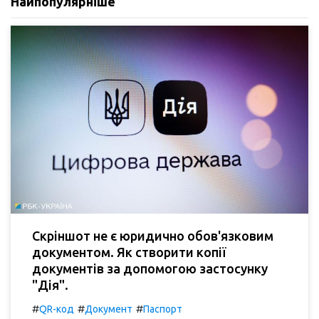
Найпопулярніше
Скріншот не є юридично обов'язковим
документом. Як створити копії
документів за допомогою застосунку
"Дія".
#
#
#
QR-код
Документ
Паспорт