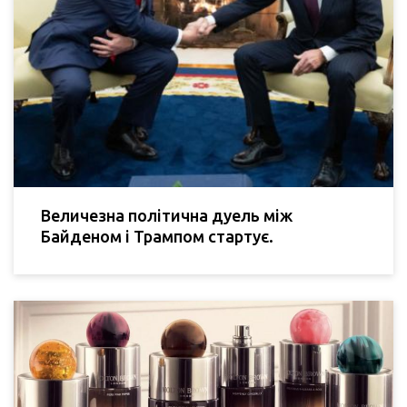
Величезна політична дуель між
Байденом і Трампом стартує.