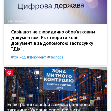
Скріншот не є юридично обов'язковим
документом. Як створити копії
документів за допомогою застосунку
"Дія".
#
#
#
QR-код
Документ
Паспорт