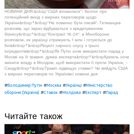
НОВИНИ ДНЯ:&nbsp"США втомилися": Келлог про
потенційний вихід з мирних переговорів щодо
України&nbsp*&nbsp"Не повинно бути ілюзій". Гетманцев
розповів, що зараз відбувається з кредитуванням
бізнесу&nbsp*&nbsp"Контракт 18-24": в Міноборони
розповіли, як українці отримують 1 млн і готуються до
боїв&nbsp*&nbspРецепт сирного соусу з трьох
інгредієнтів&nbsp*&nbspЯк Путін хоче використати парад у
Москві на 9 травня: думка експерта&nbsp*&nbspКремль хоче
змінити владу в Молдові, щоб використати її проти України, -
Санду&nbsp*&nbspТрамп підвищує ставки? Чи вийдуть США
з мирних переговорів по Українівсі новини дня
#
#
#
#
Володимир Путін
Москва
Українці
Міністерство
#
#
#
#
оборони (Україна)
Ставок
Молдова
Експерт
Парад
Читайте також