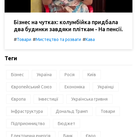
Бізнес на чутках: колумбійка придбала
два будинки завдяки пліткам - На пенсії.
#
#
#
Товари
Мистецтво та розваги
Кава
Теги
Бізнес
Україна
Росія
Київ
Європейський Союз
Економіка
Українці
Європа
Інвестиції
Українська гривня
Інфраструктура
Дональд Трамп
Товари
Підприємництво
Бюджет
Електрична енергія
Банк
Євро