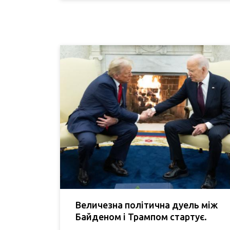
Величезна політична дуель між
Байденом і Трампом стартує.