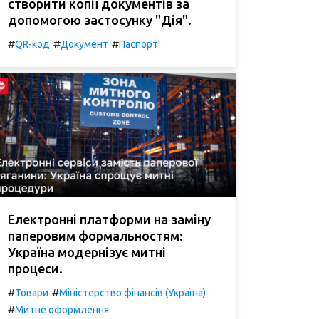
створити копії документів за
допомогою застосунку "Дія".
#
#
#
QR-код
Документ
Паспорт
Електронні платформи на заміну
паперовим формальностям:
Україна модернізує митні
процеси.
#
#
Товари
Міністерство фінансів (Україна)
#
Митне оформлення