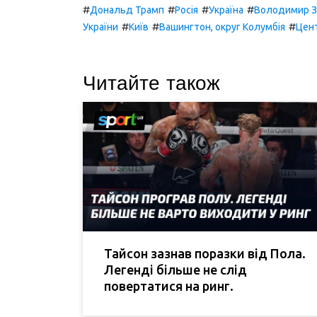
#
#
#
#
Дональд Трамп
Росія
Україна
Володимир З
#
#
#
України
Київ
Вашингтон, округ Колумбія
Цент
Читайте також
Тайсон зазнав поразки від Пола.
Легенді більше не слід
повертатися на ринг.