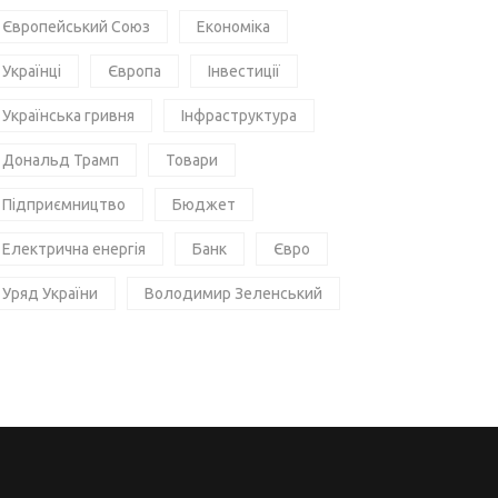
Європейський Союз
Економіка
Українці
Європа
Інвестиції
Українська гривня
Інфраструктура
Дональд Трамп
Товари
Підприємництво
Бюджет
Електрична енергія
Банк
Євро
Уряд України
Володимир Зеленський