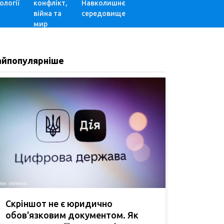
ології
конфлікт,
Навколишнє
війна та
середовище
мир
айпопулярніше
Скріншот не є юридично
обов'язковим документом. Як