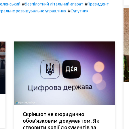
#
#
еленський
Безпілотний літальний апарат
Президент
#
ральне розвідувальне управління
Супутник
Скріншот не є юридично
обов'язковим документом. Як
створити копії документів за