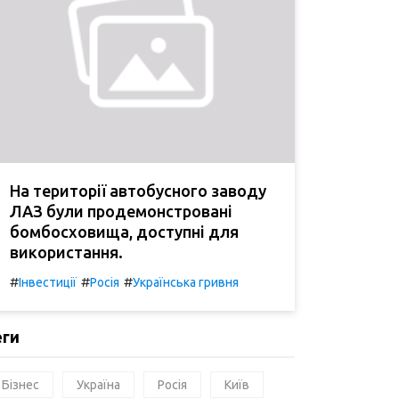
На території автобусного заводу
ЛАЗ були продемонстровані
бомбосховища, доступні для
використання.
#
#
#
Інвестиції
Росія
Українська гривня
еги
Бізнес
Україна
Росія
Київ