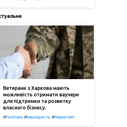
ктуальне
Ветерани з Харкова мають
можливість отримати ваучери
для підтримки та розвитку
власного бізнесу.
#
#
#
Політика
Інвалідність
Маркетинг