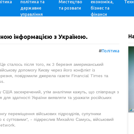
ітика
політика та
Мистецтво
економіка,
Техн
державне
та розваги
бізнес та
управління
фінанси
ною інформацією з Україною.
Н
#
Політика
Це сталось після того, як 3 березня американський
йськову допомогу Києву через його конфлікт із
резня, повідомили джерела газети Financial Times та
ss.
ку США засекречений, утім аналітики кажуть, що співпраця з
для здатності України виявляти та уражати російських
нгу переміщення військових підрозділів, супутники
о є суттєвими", - підкреслив Михайло Самусь, військовий
Network.