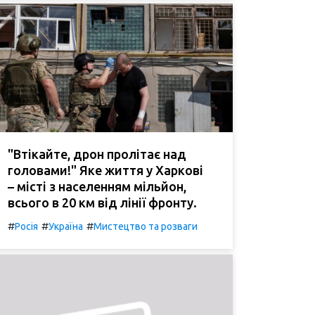
"Втікайте, дрон пролітає над
головами!" Яке життя у Харкові
– місті з населенням мільйон,
всього в 20 км від лінії фронту.
#
#
#
Росія
Україна
Мистецтво та розваги