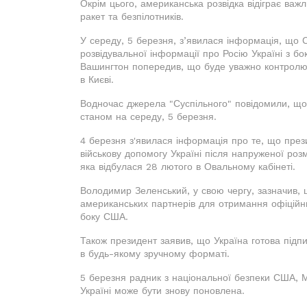
Окрім цього, американська розвідка відіграє важ
ракет та безпілотників.
У середу, 5 березня, з’явилася інформація, що
розвідувальної інформації про Росію Україні з бо
Вашингтон попередив, що буде уважно контролюв
в Києві.
Водночас джерела "Суспільного" повідомили, щ
станом на середу, 5 березня.
4 березня з'явилася інформація про те, що пр
військову допомогу Україні після напруженої р
яка відбулася 28 лютого в Овальному кабінеті.
Володимир Зеленський, у свою чергу, зазначив, 
американських партнерів для отримання офіційни
боку США.
Також президент заявив, що Україна готова підпи
в будь-якому зручному форматі.
5 березня радник з національної безпеки США, 
Україні може бути знову поновлена.