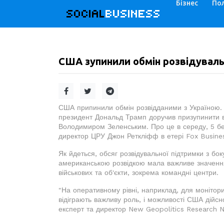
Бізнес
Пол
SOCIAL
BUSINESS
США зупинили обмін розвідуваль
США припинили обмін розвідданими з Україною. 
президент Дональд Трамп доручив призупинити ві
Володимиром Зеленським. Про це в середу, 5 бе
директор ЦРУ Джон Реткліфф в етері Fox Busine
Як йдеться, обсяг розвідувальної підтримки з бо
американською розвідкою мала важливе значення 
військових та об'єкти, зокрема командні центри.
"На оперативному рівні, наприклад, для монітори
відіграють важливу роль, і можливості США дійсн
експерт та директор New Geopolitics Research 