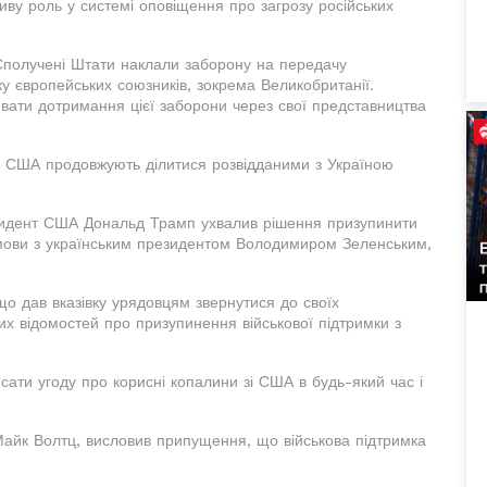
ливу роль у системі оповіщення про загрозу російських
 Сполучені Штати наклали заборону на передачу
ку європейських союзників, зокрема Великобританії.
ати дотримання цієї заборони через свої представництва
о США продовжують ділитися розвідданими з Україною
езидент США Дональд Трамп ухвалив рішення призупинити
озмови з українським президентом Володимиром Зеленським,
що дав вказівку урядовцям звернутися до своїх
х відомостей про призупинення військової підтримки з
сати угоду про корисні копалини зі США в будь-який час і
Майк Волтц, висловив припущення, що військова підтримка