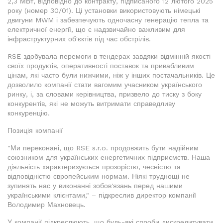
2,3 МВт, відповідно до контракту, підписаного 12 лютого 2025
року (номер 30/01). Ці установки використовують німецькі
двигуни MWM і забезпечують одночасну генерацію тепла та
електричної енергії, що є надзвичайно важливим для
інфраструктурних об'єктів під час обстрілів.
RSE здобувала перемоги в тендерах завдяки відмінній якості
своїх продуктів, оперативності поставок та привабливим
цінам, які часто були нижчими, ніж у інших постачальників. Це
дозволило компанії стати вагомим учасником українського
ринку, і, за словами керівництва, призвело до тиску з боку
конкурентів, які не можуть витримати справедливу
конкуренцію.
Позиція компанії
"Ми переконані, що RSE s.r.o. продовжить бути надійним
союзником для українських енергетичних підприємств. Наша
діяльність характеризується прозорістю, чесністю та
відповідністю європейським нормам. Ніякі труднощі не
зупинять нас у виконанні зобов'язань перед нашими
українськими клієнтами," – підкреслив директор компанії
Володимир Махновець.
У компанії підкреслюють, що будь-які спроби дискредитувати