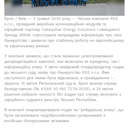
Брно / Київ -- 3 травня 2025 року -- Чеська компанія RSE
s.r.o., провідний виробник когенераційних модулів та
офіційний партнер Caterpillar Energy Solutions і німецького
бренду MWM, спростувала неправдиву інформацію про своє
банкрутство і заявила про стабільну роботу на європейському
та українському ринках.
У компанії заявили, що стали мішенню цілеспрямованої
дискредитаційної кампанії, яка включала як юридичну, так і
інформаційну атаку. У квітні невідомий псевдокредитор подав
до чеського суду заяву про банкрутство RSE s.r.o. Вже
наступного дня заява була відкликана, а провадження --
закрите. 15 квітня Регіональний суд м. Брно визнав справу
безпідставною (№ KSBR 30 INS 7276/2025), а 24 квітня
рішення набрало чинності. Всі згадки про справу вилучено з
офіційного судового реєстру Чеської Республіки.
В компанії охарактеризували подію як "рейдерську атаку", що
була організована недобросовісними суперниками з
російсько-білоруськими зв'язками.