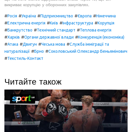
викриває корупцію у оборонних закупівлях.
#
#
#
#
#
Росія
Україна
Підприємництво
Європа
Німеччина
#
#
#
#
Електрична енергія
Київ
Інфраструктура
Корупція
#
#
#
Банкрутство
Технічний стандарт
Теплова енергія
#
#
#
Харків
Органи державної влади
Конкуренція (економіка)
#
#
#
#
Атака
Двигун
Чеська мова
Служба імміграції та
#
#
натуралізації
Брно
Соколовський Олександр Беньямінович
#
Текстиль-Контакт
Читайте також