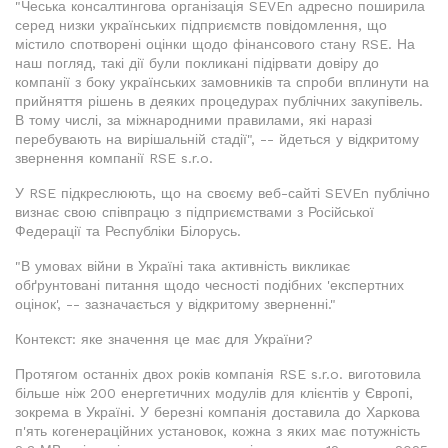
"Чеська консалтингова організація SEVEn адресно поширила
серед низки українських підприємств повідомлення, що
містило спотворені оцінки щодо фінансового стану RSE. На
наш погляд, такі дії були покликані підірвати довіру до
компанії з боку українських замовників та спроби вплинути на
прийняття рішень в деяких процедурах публічних закупівель.
В тому числі, за міжнародними правилами, які наразі
перебувають на вирішальній стадії", -- йдеться у відкритому
звернення компанії RSE s.r.o.
У RSE підкреслюють, що на своєму веб-сайті SEVEn публічно
визнає свою співпрацю з підприємствами з Російської
Федерації та Республіки Білорусь.
"В умовах війни в Україні така активність викликає
обґрунтовані питання щодо чесності подібних 'експертних
оцінок', -- зазначається у відкритому зверненні."
Контекст: яке значення це має для України?
Протягом останніх двох років компанія RSE s.r.o. виготовила
більше ніж 200 енергетичних модулів для клієнтів у Європі,
зокрема в Україні. У березні компанія доставила до Харкова
п'ять когенераційних установок, кожна з яких має потужність