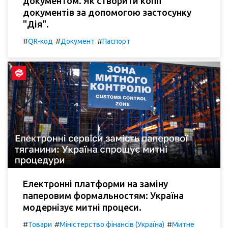
документом. Як створити копії
документів за допомогою застосунку
"Дія".
#
#
#
QR-код
Документ
Паспорт
Електронні платформи на заміну
паперовим формальностям: Україна
модернізує митні процеси.
#
#
#
Товари
Міністерство фінансів (Україна)
Митне