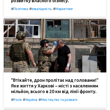
розвитку власного бізнесу.
#
#
#
Політика
Інвалідність
Маркетинг
"Втікайте, дрон пролітає над головами!"
Яке життя у Харкові – місті з населенням
мільйон, всього в 20 км від лінії фронту.
#
#
#
Росія
Україна
Мистецтво та розваги