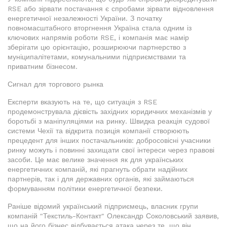
RSE або зірвати постачання є спробами зірвати відновлення
енергетичної незалежності України. З початку
повномасштабного вторгнення Україна стала одним із
ключових напрямів роботи RSE, і компанія має намір
зберігати цю орієнтацію, розширюючи партнерство з
муніципалітетами, комунальними підприємствами та
приватним бізнесом.
Сигнал для торгового рынка
Експерти вказують на те, що ситуація з RSE
продемонструвала дієвість західних юридичних механізмів у
боротьбі з маніпуляціями на ринку. Швидка реакція судової
системи Чехії та відкрита позиція компанії створюють
прецедент для інших постачальників: добросовісні учасники
ринку можуть і повинні захищати свої інтереси через правові
засоби. Це має велике значення як для українських
енергетичних компаній, які прагнуть обрати надійних
партнерів, так і для державних органів, які займаються
формуванням політики енергетичної безпеки.
Раніше відомий український підприємець, власник групи
компаній "Текстиль-Контакт" Олександр Соколовський заявив,
що на його бізнес відбувається атака через те, що він