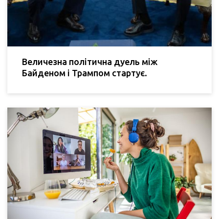
Величезна політична дуель між
Байденом і Трампом стартує.