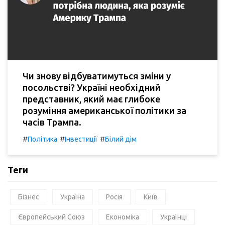
Чи знову відбуватимуться зміни у
посольстві? Україні необхідний
представник, який має глибоке
розуміння американської політики за
часів Трампа.
#
#
#
Політика
Інвестиції
Білий дім
Теги
Бізнес
Україна
Росія
Київ
Європейський Союз
Економіка
Українці