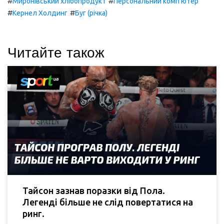
#
#
Миронівський хлібопродукт
Персональний комп'ютер
#
#
Кернел Холдинг
Буг (річка)
Читайте також
Тайсон зазнав поразки від Пола.
Легенді більше не слід повертатися на
ринг.