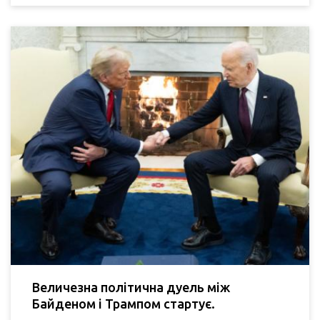
Величезна політична дуель між
Байденом і Трампом стартує.