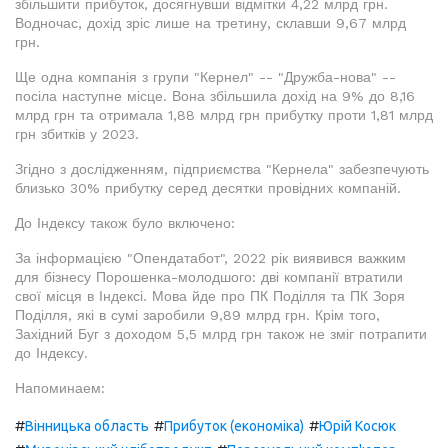
збільшити прибуток, досягнувши відмітки 4,22 млрд грн.
Водночас, дохід зріс лише на третину, склавши 9,67 млрд
грн.
Ще одна компанія з групи "Кернел" -- "Дружба-нова" --
посіла наступне місце. Вона збільшила дохід на 9% до 8,16
млрд грн та отримала 1,88 млрд грн прибутку проти 1,81 млрд
грн збитків у 2023.
Згідно з дослідженням, підприємства "Кернела" забезпечують
близько 30% прибутку серед десятки провідних компаній.
До Індексу також було включено:
За інформацією "Опендатабот", 2022 рік виявився важким
для бізнесу Порошенка-молодшого: дві компанії втратили
свої місця в Індексі. Мова йде про ПК Поділля та ПК Зоря
Поділля, які в сумі заробили 9,89 млрд грн. Крім того,
Західний Буг з доходом 5,5 млрд грн також не зміг потрапити
до Індексу.
Напоминаем:
#
#
#
Вінницька область
Прибуток (економіка)
Юрій Косюк