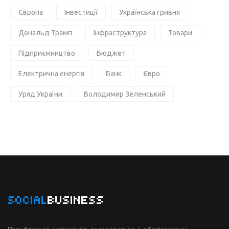
Європа
Інвестиції
Українська гривня
Дональд Трамп
Інфраструктура
Товари
Підприємництво
Бюджет
Електрична енергія
Банк
Євро
Уряд України
Володимир Зеленський
SOCIAL
BUSINESS