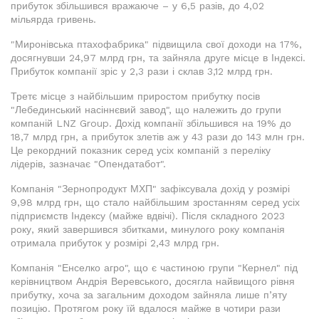
прибуток збільшився вражаюче – у 6,5 разів, до 4,02
мільярда гривень.
"Миронівська птахофабрика" підвищила свої доходи на 17%,
досягнувши 24,97 млрд грн, та зайняла друге місце в Індексі.
Прибуток компанії зріс у 2,3 рази і склав 3,12 млрд грн.
Третє місце з найбільшим приростом прибутку посів
"Лебединський насіннєвий завод", що належить до групи
компаній LNZ Group. Дохід компанії збільшився на 19% до
18,7 млрд грн, а прибуток злетів аж у 43 рази до 143 млн грн.
Це рекордний показник серед усіх компаній з переліку
лідерів, зазначає "Опендатабот".
Компанія "Зернопродукт МХП" зафіксувала дохід у розмірі
9,98 млрд грн, що стало найбільшим зростанням серед усіх
підприємств Індексу (майже вдвічі). Після складного 2023
року, який завершився збитками, минулого року компанія
отримала прибуток у розмірі 2,43 млрд грн.
Компанія "Енселко агро", що є частиною групи "Кернел" під
керівництвом Андрія Веревського, досягла найвищого рівня
прибутку, хоча за загальним доходом зайняла лише п’яту
позицію. Протягом року їй вдалося майже в чотири рази