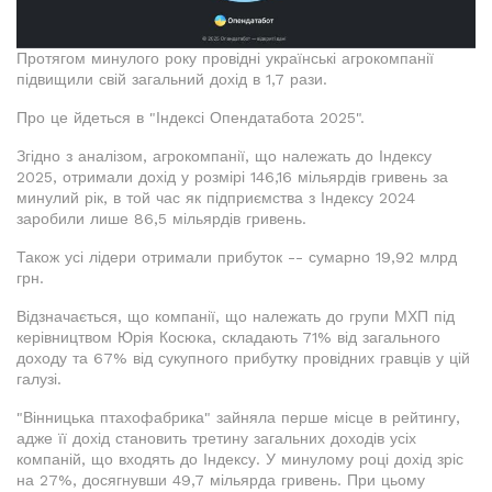
Протягом минулого року провідні українські агрокомпанії
підвищили свій загальний дохід в 1,7 рази.
Про це йдеться в "Індексі Опендатабота 2025".
Згідно з аналізом, агрокомпанії, що належать до Індексу
2025, отримали дохід у розмірі 146,16 мільярдів гривень за
минулий рік, в той час як підприємства з Індексу 2024
заробили лише 86,5 мільярдів гривень.
Також усі лідери отримали прибуток -- сумарно 19,92 млрд
грн.
Відзначається, що компанії, що належать до групи МХП під
керівництвом Юрія Косюка, складають 71% від загального
доходу та 67% від сукупного прибутку провідних гравців у цій
галузі.
"Вінницька птахофабрика" зайняла перше місце в рейтингу,
адже її дохід становить третину загальних доходів усіх
компаній, що входять до Індексу. У минулому році дохід зріс
на 27%, досягнувши 49,7 мільярда гривень. При цьому