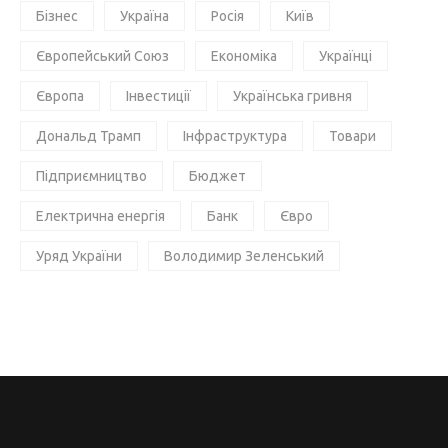
Бізнес
Україна
Росія
Київ
Європейський Союз
Економіка
Українці
Європа
Інвестиції
Українська гривня
Дональд Трамп
Інфраструктура
Товари
Підприємництво
Бюджет
Електрична енергія
Банк
Євро
Уряд України
Володимир Зеленський