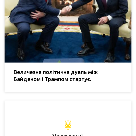
Величезна політична дуель між
Байденом і Трампом стартує.