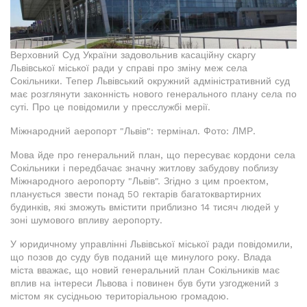
Верховний Суд України задовольнив касаційну скаргу
Львівської міської ради у справі про зміну меж села
Сокільники. Тепер Львівський окружний адміністративний суд
має розглянути законність нового генерального плану села по
суті. Про це повідомили у пресслужбі мерії.
Міжнародний аеропорт "Львів": термінал. Фото: ЛМР.
Мова йде про генеральний план, що пересуває кордони села
Сокільники і передбачає значну житлову забудову поблизу
Міжнародного аеропорту "Львів". Згідно з цим проектом,
планується звести понад 50 гектарів багатоквартирних
будинків, які зможуть вмістити приблизно 14 тисяч людей у
зоні шумового впливу аеропорту.
У юридичному управлінні Львівської міської ради повідомили,
що позов до суду був поданий ще минулого року. Влада
міста вважає, що новий генеральний план Сокільників має
вплив на інтереси Львова і повинен був бути узгоджений з
містом як сусідньою територіальною громадою.