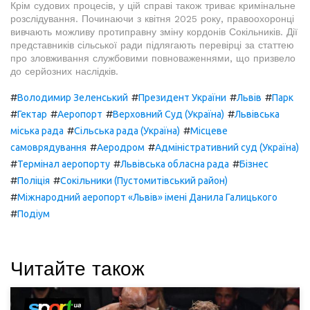
Крім судових процесів, у цій справі також триває кримінальне
розслідування. Починаючи з квітня 2025 року, правоохоронці
вивчають можливу протиправну зміну кордонів Сокільників. Дії
представників сільської ради підлягають перевірці за статтею
про зловживання службовими повноваженнями, що призвело
до серйозних наслідків.
#
#
#
#
Володимир Зеленський
Президент України
Львів
Парк
#
#
#
#
Гектар
Аеропорт
Верховний Суд (Україна)
Львівська
#
#
міська рада
Сільська рада (Україна)
Місцеве
#
#
самоврядування
Аеродром
Адміністративний суд (Україна)
#
#
#
Термінал аеропорту
Львівська обласна рада
Бізнес
#
#
Поліція
Сокільники (Пустомитівський район)
#
Міжнародний аеропорт «Львів» імені Данила Галицького
#
Подіум
Читайте також