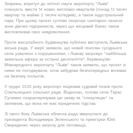
Зокрема, впритул до злітної смуги аеропорту "Львів"
планують звести 14 нових житлових кварталів (понад 13 тисяч
квартир та майже 2 тисячі котеджів), а також індустріальний
парк. При цьому проєкт суттєво скорочує санітарно-захисні
зони діючих підприємств, через що місцевий бізнес також
висловлював своє невдоволення.
Проти масштабного будівництва публічно виступила Львівська
міська рада. У мерії заявили, що новий генплан сусіднього
села ухвалено з порушеннями, і Львову загрожує "найбільша
земельна афера за останні десятиліття". Керівництво
Міжнародного аеропорту "Львів" також заявило, що проєкт із
ними не погоджували, хоча забудова безпосередньо впливає
на безпеку польотів.
У грудні 2025 року аеропорт ініціював судовий позов проти
Сокільницької сільської ради. Водночас, голова села Тарас
Сулимко охарактеризував цю заяву як "спекуляцію" та
запевнив, що вона не має юридичних підстав.
Зі свого боку Львівська обласна рада звернулася до
президента Володимира Зеленського та прем'єрки Юлії
Свириденко через загрозу для летовища.