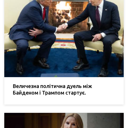
Величезна політична дуель між
Байденом і Трампом стартує.