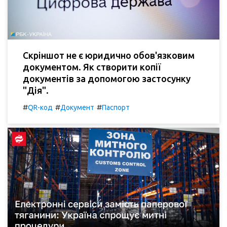
Скріншот не є юридично обов'язковим
документом. Як створити копії
документів за допомогою застосунку
"Дія".
#
#
#
QR-код
Документ
Паспорт