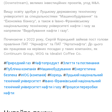
(Downstream), великих інвестиційних проєктів, угод M&A.
Вищу освіту здобув у Луцькому державному технічному
університеті за спеціальностями "Машинобудування" та
"Економіка бізнесу", а також в Івано-Франківському
національному технічному університеті нафти і газу за
напрямом "Видобування нафти і газу".
Починаючи з 2022 року, Сергій Корецький займав пост голови
правління ПАТ "Укрнафта" та ПАТ "Укртатнафта". До цього
він працював на керівних посадах у таких компаніях, як
Continuum Group, WOG та Idealist Coffee Co.
#
#
#
Природний газ
Нафтопродукт
Злиття та поглинання
#
#
#
Публічна компанія
Машинобудування
Енергетична
#
#
#
безпека
WOG (компанія)
Корець
Луцький національний
#
технічний університет
Івано-Франківський національний
#
технічний університет нафти і газу
Процеси переробки
нафти