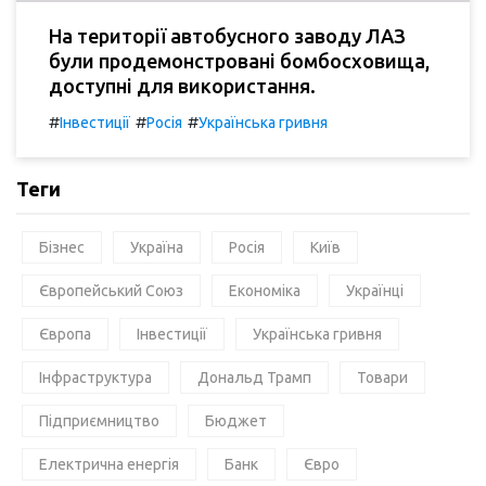
На території автобусного заводу ЛАЗ
були продемонстровані бомбосховища,
доступні для використання.
#
#
#
Інвестиції
Росія
Українська гривня
Теги
Бізнес
Україна
Росія
Київ
Європейський Союз
Економіка
Українці
Європа
Інвестиції
Українська гривня
Інфраструктура
Дональд Трамп
Товари
Підприємництво
Бюджет
Електрична енергія
Банк
Євро