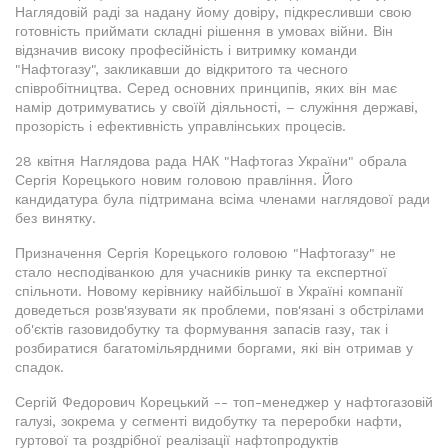
Наглядовій раді за надану йому довіру, підкресливши свою
готовність приймати складні рішення в умовах війни. Він
відзначив високу професійність і витримку команди
"Нафтогазу", закликавши до відкритого та чесного
співробітництва. Серед основних принципів, яких він має
намір дотримуватись у своїй діяльності, – служіння державі,
прозорість і ефективність управлінських процесів.
28 квітня Наглядова рада НАК "Нафтогаз України" обрала
Сергія Корецького новим головою правління. Його
кандидатура була підтримана всіма членами наглядової ради
без винятку.
Призначення Сергія Корецького головою "Нафтогазу" не
стало несподіванкою для учасників ринку та експертної
спільноти. Новому керівнику найбільшої в Україні компанії
доведеться розв'язувати як проблеми, пов'язані з обстрілами
об'єктів газовидобутку та формування запасів газу, так і
розбиратися багатомільярдними боргами, які він отримав у
спадок.
Сергій Федорович Корецький -- топ-менеджер у нафтогазовій
галузі, зокрема у сегменті видобутку та переробки нафти,
гуртової та роздрібної реалізації нафтопродуктів