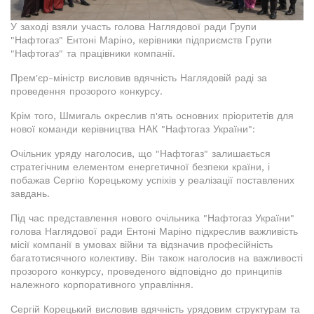
У заході взяли участь голова Наглядової ради Групи
"Нафтогаз" Ентоні Маріно, керівники підприємств Групи
"Нафтогаз" та працівники компанії.
Прем'єр-міністр висловив вдячність Наглядовій раді за
проведення прозорого конкурсу.
Крім того, Шмигаль окреслив п'ять основних пріоритетів для
нової команди керівництва НАК "Нафтогаз України":
Очільник уряду наголосив, що "Нафтогаз" залишається
стратегічним елементом енергетичної безпеки країни, і
побажав Сергію Корецькому успіхів у реалізації поставлених
завдань.
Під час представлення нового очільника "Нафтогаз України"
голова Наглядової ради Ентоні Маріно підкреслив важливість
місії компанії в умовах війни та відзначив професійність
багатотисячного колективу. Він також наголосив на важливості
прозорого конкурсу, проведеного відповідно до принципів
належного корпоративного управління.
Сергій Корецький висловив вдячність урядовим структурам та