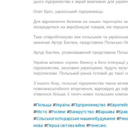
цього підприємства є вкрай важливою для україн
Олег Крот, український підприємець:
Для відновлення безпеки на наших територіях зас
зосередитися на виробництві товарів, які першоче
Таке співробітництво між польським та українськ
зазначає Артур Баглюк, представник Польсько-Укр
Артур Баглюк, уповноважений представник Польсь
Україна активно сприяє бізнесу в його інтеграції
підприємства, засновані українцями, будуть залу
перспективи. Польський ринок готовий до такої сп
З іншого боку, польські підприємства також актив
повномасштабного вторгнення, відповідно до інфо
з'явилося більше 3 тисяч нових польських компан
#
#
#
#
Польща
Україна
Підприємництво
Європейс
#
#
#
#
#
Місто
Росіяни
Банкрутство
Варшава
Крав
#
#
Сільськогосподарське машинобудування
Рино
#
#
мова
Перша світова війна
Ренесанс