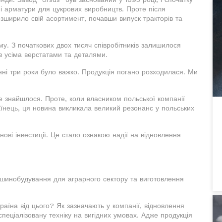
і арматури для цукрових виробництв. Проте після
озширило свій асортимент, почавши випуск тракторів та
у. З початкових двох тисяч співробітників залишилося
з усіма верстатами та деталями.
нні три роки було важко. Продукція погано розходилася. Ми
е знайшлося. Проте, коли власником польської компанії
аїнець, ця новина викликала великий резонанс у польських
ві інвестиції. Це стало ознакою надії на відновлення
шинобудування для аграрного сектору та виготовлення
раїна від цього? Як зазначають у компанії, відновлення
спеціалізовану техніку на вигідних умовах. Адже продукція