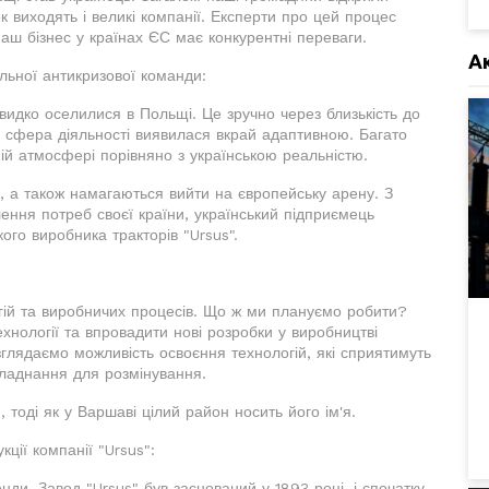
к виходять і великі компанії. Експерти про цей процес
аш бізнес у країнах ЄС має конкурентні переваги.
А
льної антикризової команди:
видко оселилися в Польщі. Це зручно через близькість до
а сфера діяльності виявилася вкрай адаптивною. Багато
ій атмосфері порівняно з українською реальністю.
, а також намагаються вийти на європейську арену. З
ення потреб своєї країни, український підприємець
ого виробника тракторів "Ursus".
гій та виробничих процесів. Що ж ми плануємо робити?
ехнології та впровадити нові розробки у виробництві
озглядаємо можливість освоєння технологій, які сприятимуть
бладнання для розмінування.
 тоді як у Варшаві цілий район носить його ім'я.
ції компанії "Ursus":
нди. Завод "Ursus" був заснований у 1893 році, і спочатку