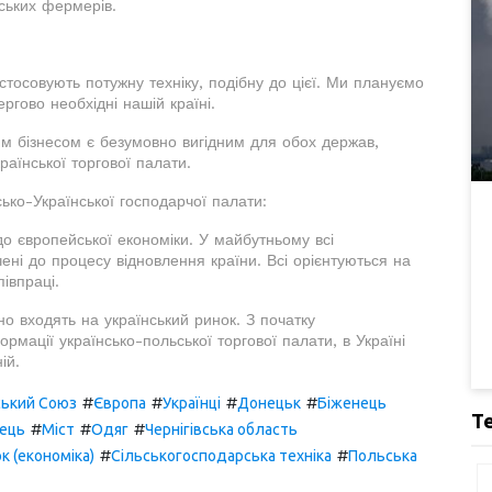
ських фермерів.
тосовують потужну техніку, подібну до цієї. Ми плануємо
ргово необхідні нашій країні.
им бізнесом є безумовно вигідним для обох держав,
аїнської торгової палати.
ко-Української господарчої палати:
 до європейської економіки. У майбутньому всі
чені до процесу відновлення країни. Всі орієнтуються на
івпраці.
но входять на український ринок. З початку
рмації українсько-польської торгової палати, в Україні
ій.
#
#
#
#
ький Союз
Європа
Українці
Донецьк
Біженець
Т
#
#
#
ець
Міст
Одяг
Чернігівська область
#
#
к (економіка)
Сільськогосподарська техніка
Польська