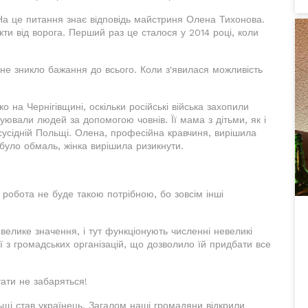
На це питання знає відповідь майстриня Олена Тихонова.
кти від ворога. Перший раз це сталося у 2014 році, коли
мене зникло бажання до всього. Коли з'явилася можливість
о на Чернігівщині, оскільки російські війська захопили
куювали людей за допомогою човнів. Її мама з дітьми, як і
сусідній Польщі. Олена, професійна кравчиня, вирішила
було обмаль, жінка вирішила ризикнути.
робота не буде такою потрібною, бо зовсім інші
елике значення, і тут функціонують численні невеликі
ї з громадських організацій, що дозволило їй придбати все
ати не забаряться!
щі став українець. Загалом наші громадяни відкрили