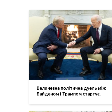
Величезна політична дуель між
Байденом і Трампом стартує.