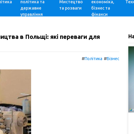
ітика
політика та
Мистецтво
економіка,
Техн
державне
та розваги
бізнес та
управління
фінанси
ицтва в Польщі: які переваги для
Н
#
#
Політика
Бізнес