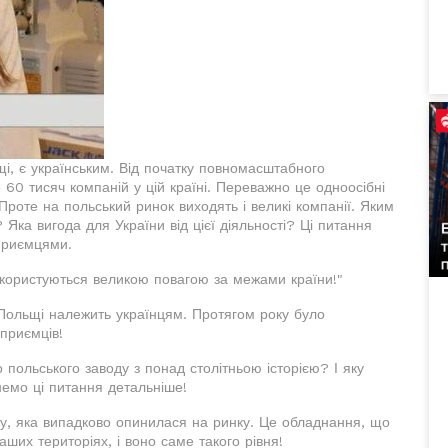
щі, є українським. Від початку повномасштабного
60 тисяч компаній у цій країні. Переважно це одноосібні
Проте на польський ринок виходять і великі компанії. Яким
Яка вигода для України від цієї діяльності? Ці питання
дприємцями.
я користуються великою повагою за межами країни!"
Польщі належить українцям. Протягом року було
приємців!
 польського заводу з понад столітньою історією? І яку
немо ці питання детальніше!
ку, яка випадково опинилася на ринку. Це обладнання, що
аших територіях, і воно саме такого рівня!