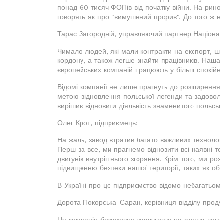
понад 60 тисяч ФОПів від початку війни. На рино
говорять як про "вимушений прорив". До того ж н
Тарас Загородній, управляючий партнер Націона
Чимало людей, які мали контракти на експорт, ш
кордону, а також легше знайти працівників. Наш
європейських компаній працюють у більш спокійн
Відомі компанії не лише прагнуть до розширення
метою відновлення польської легенди та задовол
вирішив відновити діяльність знаменитого польськ
Олег Крот, підприємець:
На жаль, завод втратив багато важливих техноло
Перш за все, ми прагнемо відновити всі наявні т
двигунів внутрішнього згоряння. Крім того, ми р
підвищенню безпеки нашої території, таких як о
В Україні про це підприємство відомо небагатьом,
Дорота Покорська-Саран, керівниця відділу продук
Ця компанія безумовно заслуговує на статус леге