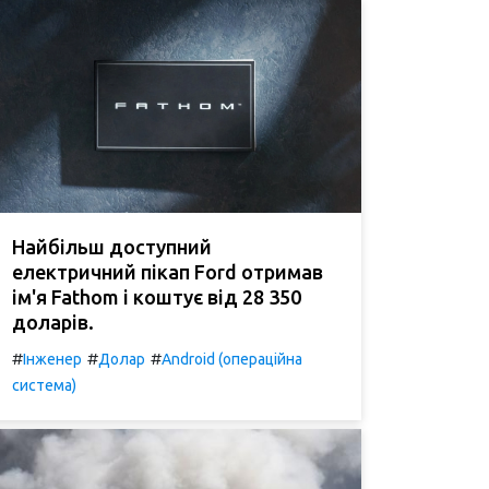
Найбільш доступний
електричний пікап Ford отримав
ім'я Fathom і коштує від 28 350
доларів.
#
#
#
Інженер
Долар
Android (операційна
система)