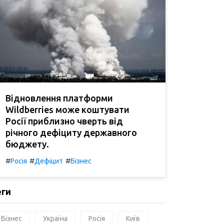
Відновлення платформи
Wildberries може коштувати
Росії приблизно чверть від
річного дефіциту державного
бюджету.
#
#
#
Росія
Дефіцит
Бізнес
еги
Бізнес
Україна
Росія
Київ