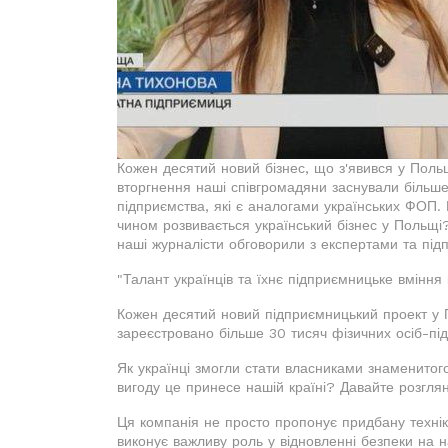
Кожен десятий новий бізнес, що з'явився у Поль
вторгнення наші співгромадяни заснували більше 
підприємства, які є аналогами українських ФОП. 
чином розвивається український бізнес у Польщі? 
наші журналісти обговорили з експертами та пі
"Талант українців та їхнє підприємницьке вмінн
Кожен десятий новий підприємницький проект у 
зареєстровано більше 30 тисяч фізичних осіб-під
Як українці змогли стати власниками знаменитого
вигоду це принесе нашій країні? Давайте розгля
Ця компанія не просто пропонує придбану техні
виконує важливу роль у відновленні безпеки на н