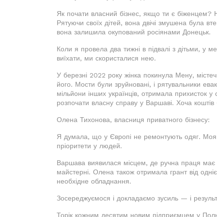
Як почати власний бізнес, якщо ти є біженцем? 
Рятуючи своїх дітей, вона двічі змушена була вте
вона залишила окупований росіянами Донецьк.
Коли я провела два тижні в підвалі з дітьми, у 
виїхати, ми скористалися нею.
У березні 2022 року жінка покинула Мену, містечк
його. Мости були зруйновані, і рятувальники ева
мільйони інших українців, отримала прихисток у 
розпочати власну справу у Варшаві. Хоча коштів 
Олена Тихонова, власниця приватного бізнесу:
Я думала, що у Європі не ремонтують одяг. Моя 
пріоритети у людей.
Варшава виявилася місцем, де ручна праця має в
майстерні. Олена також отримала грант від одніє
необхідне обладнання.
Зосереджуємося і докладаємо зусиль — і результ
Торік кожним десятим новим підприємцем у Поль