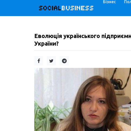
Бізнес
Пол
SOCIAL
BUSINESS
Еволюція українського підприємн
України?