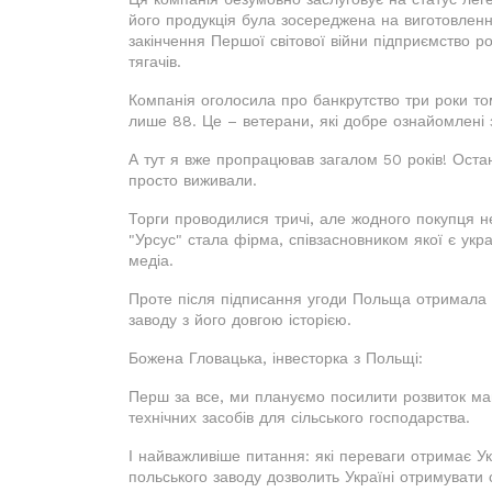
його продукція була зосереджена на виготовленн
закінчення Першої світової війни підприємство р
тягачів.
Компанія оголосила про банкрутство три роки том
лише 88. Це – ветерани, які добре ознайомлені 
А тут я вже пропрацював загалом 50 років! Оста
просто виживали.
Торги проводилися тричі, але жодного покупця н
"Урсус" стала фірма, співзасновником якої є укр
медіа.
Проте після підписання угоди Польща отримала но
заводу з його довгою історією.
Божена Гловацька, інвесторка з Польщі:
Перш за все, ми плануємо посилити розвиток ма
технічних засобів для сільського господарства.
І найважливіше питання: які переваги отримає Ук
польського заводу дозволить Україні отримувати 