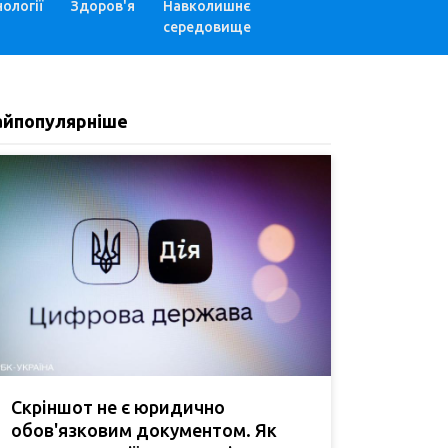
ології
Здоров'я
Навколишнє
середовище
айпопулярніше
Скріншот не є юридично
обов'язковим документом. Як