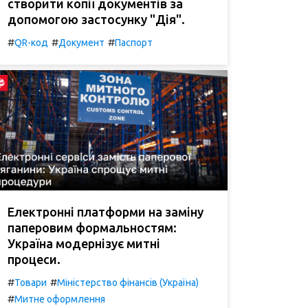
створити копії документів за
допомогою застосунку "Дія".
#
#
#
QR-код
Документ
Паспорт
Електронні платформи на заміну
паперовим формальностям:
Україна модернізує митні
процеси.
#
#
Товари
Міністерство фінансів (Україна)
#
Митне оформлення