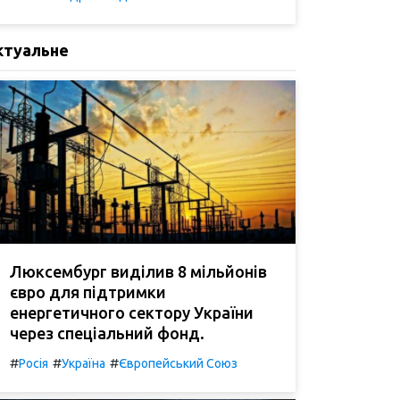
ктуальне
Люксембург виділив 8 мільйонів
євро для підтримки
енергетичного сектору України
через спеціальний фонд.
#
#
#
Росія
Україна
Європейський Союз