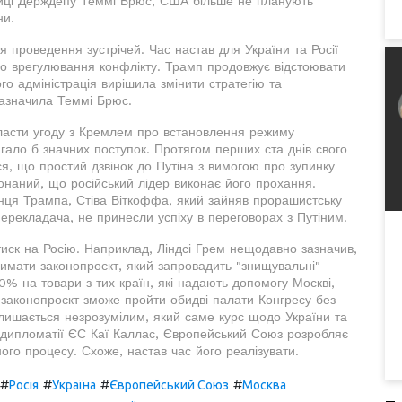
чниці Держдепу Теммі Брюс, США більше не планують
ни.
 проведення зустрічей. Час настав для України та Росії
го врегулювання конфлікту. Трамп продовжує відстоювати
го адміністрація вирішила змінити стратегію та
зазначила Теммі Брюс.
класти угоду з Кремлем про встановлення режиму
гало б значних поступок. Протягом перших ста днів свого
я, що простий дзвінок до Путіна з вимогою про зупинку
онаний, що російський лідер виконає його прохання.
ланця Трампа, Стіва Віткоффа, який зайняв прорашистську
перекладача, не принесли успіху в переговорах з Путіним.
иск на Росію. Наприклад, Ліндсі Грем нещодавно зазначив,
тримати законопроєкт, який запровадить "знищувальні"
00% на товари з тих країн, які надають допомогу Москві,
 законопроєкт зможе пройти обидві палати Конгресу без
алишається незрозумілим, який саме курс щодо України та
 дипломатії ЄС Каї Каллас, Європейський Союз розробляє
ого процесу. Схоже, настав час його реалізувати.
#
#
#
#
Росія
Україна
Європейський Союз
Москва