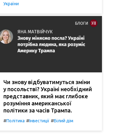
України
Чи знову відбуватимуться зміни
у посольстві? Україні необхідний
представник, який має глибоке
розуміння американської
політики за часів Трампа.
#
#
#
Політика
Інвестиції
Білий дім