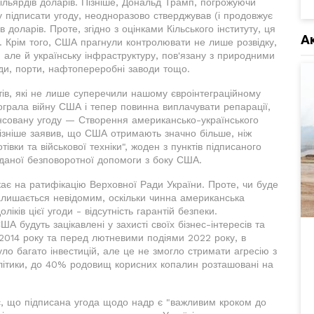
льярдів доларів. Пізніше, Дональд Трамп, погрожуючи
 підписати угоду, неодноразово стверджував (і продовжує
доларів. Проте, згідно з оцінками Кільського інституту, ця
А
. Крім того, США прагнули контролювати не лише розвідку,
, але й українську інфраструктуру, пов'язану з природними
оди, порти, нафтопереробні заводи тощо.
ів, які не лише суперечили нашому євроінтеграційному
ограла війну США і тепер повинна виплачувати репарації,
ансовану угоду — Створення американсько-українського
ізніше заявив, що США отримають значно більше, ніж
тівки та військової техніки", жоден з пунктів підписаного
даної безповоротної допомоги з боку США.
кає на ратифікацію Верховної Ради України. Проте, чи буде
залишається невідомим, оскільки чинна американська
ліків цієї угоди - відсутність гарантій безпеки.
будуть зацікавлені у захисті своїх бізнес-інтересів та
о 2014 року та перед лютневими подіями 2022 року, в
було багато інвестицій, але це не змогло стримати агресію з
налітики, до 40% родовищ корисних копалин розташовані на
, що підписана угода щодо надр є "важливим кроком до