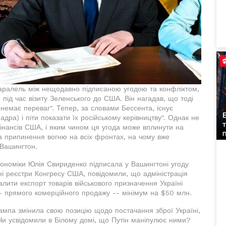
 паралель між нещодавно підписаною угодою та конфліктом,
 під час візиту Зеленського до США. Він нагадав, що тоді
немає переваг". Тепер, за словами Бессента, існує
адра) і піти показати їх російському керівництву". Однак не
фінансів США, і яким чином ця угода може вплинути на
на припинення вогню на всіх фронтах, на чому вже
 Вашингтон.
ономіки Юлія Свириденко підписала у Вашингтоні угоду
і реєстри Конгресу США, повідомили, що адміністрація
ити експорт товарів військового призначення Україні
- прямого комерційного продажу -- мінімум на $50 млн.
рампа змінила свою позицію щодо постачання зброї Україні,
Чи усвідомили в Білому домі, що Путін маніпулює ними?