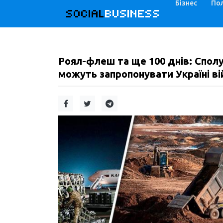
Бізнес
Пол
SOCIAL
BUSINESS
Роял-флеш та ще 100 днів: Спол
можуть запропонувати Україні ві