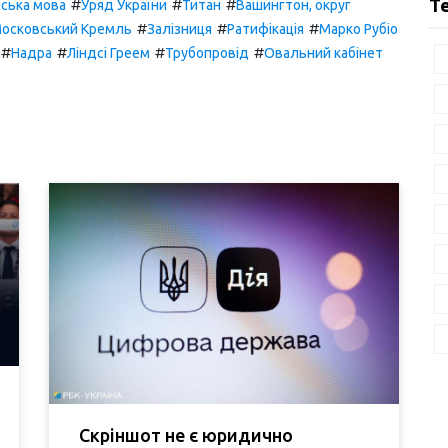
#
#
#
Т
нська мова
Уряд України
Титан
Вашингтон, округ
#
#
#
осковський Кремль
Залізниця
Ратифікація
Марко Рубіо
#
#
#
#
Надра
Ліндсі Греем
Трубопровід
Овальний кабінет
Скріншот не є юридично