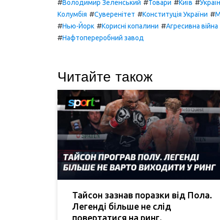
#
#
#
#
Володимир Зеленський
Товари
Київ
Украї
#
#
#
Колумбія
Суверенітет
Конституція України
М
#
#
#
Нью-Йорк
Корисні копалини
Агресивна війна
#
Нафтопереробний завод
Читайте також
Тайсон зазнав поразки від Пола.
Легенді більше не слід
повертатися на ринг.