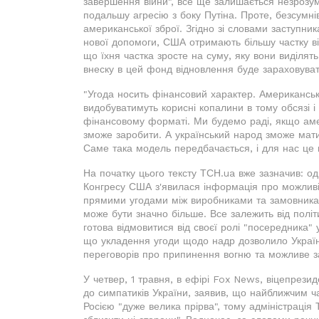
завершення війни", все ще залишається незрозу
подальшу агресію з боку Путіна. Проте, безсумн
американської зброї. Згідно зі словами заступник
нової допомоги, США отримають більшу частку від
що їхня частка зросте на суму, яку вони виділя
внеску в цей фонд відновлення буде зараховуват
"Угода носить фінансовий характер. Американські 
видобуватимуть корисні копалини в тому обсязі і 
фінансовому форматі. Ми будемо раді, якщо аме
зможе заробити. А український народ зможе мати 
Саме така модель передбачається, і для нас це н
На початку цього тексту ТСН.ua вже зазначив: од
Конгресу США з'явилася інформація про можливі
прямими угодами між виробниками та замовникам
може бути значно більше. Все залежить від політ
готова відмовитися від своєї ролі "посередника"
що укладення угоди щодо надр дозволило Україн
переговорів про припинення вогню та можливе з
У четвер, 1 травня, в ефірі Fox News, віцепрези
до симпатиків України, заявив, що найближчим ч
Росією "дуже велика прірва", тому адміністраці