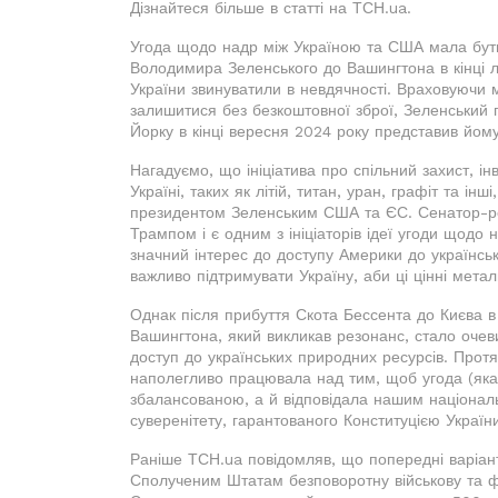
Дізнайтеся більше в статті на ТСН.ua.
Угода щодо надр між Україною та США мала бути 
Володимира Зеленського до Вашингтона в кінці 
України звинуватили в невдячності. Враховуючи
залишитися без безкоштовної зброї, Зеленський 
Йорку в кінці вересня 2024 року представив йом
Нагадуємо, що ініціатива про спільний захист, інв
Україні, таких як літій, титан, уран, графіт та і
президентом Зеленським США та ЄС. Сенатор-респ
Трампом і є одним з ініціаторів ідеї угоди щод
значний інтерес до доступу Америки до українськ
важливо підтримувати Україну, аби ці цінні мета
Однак після прибуття Скота Бессента до Києва в
Вашингтона, який викликав резонанс, стало очев
доступ до українських природних ресурсів. Протя
наполегливо працювала над тим, щоб угода (яка
збалансованою, а й відповідала нашим націонал
суверенітету, гарантованого Конституцією Украї
Раніше ТСН.ua повідомляв, що попередні варіант
Сполученим Штатам безповоротну військову та фі