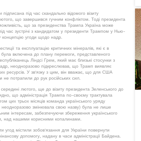
підписана під час скандально відомого візиту
лютого, що завершився гучним конфліктом. Тоді президента
 можливість, що за президенства Трампа Україна може
під час зустрічі з кандидатом у президенти Трампом у Нью-
у концепцію угоди щодо надр.
естиції та експлуатацію критичних мінералів, які є в
нші, була включена до плану перемоги, представленого
убліканець Ліндсі Грем, який має близькі стосунки з
о надр, неодноразово підкреслював, що Трамп виявляє
их ресурсів. У зв'язку з цим, він вважає, що для США
ли не потрапили до рук російських сил.
 середині лютого, ще до візиту президента Зеленського до
идно, що адміністрація Трампа по-своєму трактувала
гом цих трьох місяців команда українського уряду
 неодноразово змінювала свою назву) була не лише
ьним інтересам, забезпечуючи збереження українського
ни, над нашими корисними копалинами.
и угод містили зобов'язання для України повернути
нансову допомогу, надану в часи адміністрації Байдена.