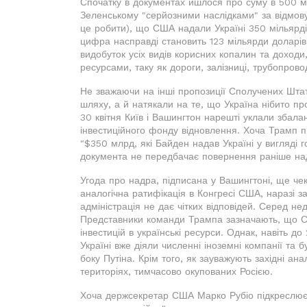
Спочатку в документах йшлося про суму в 500 мі
Зеленському "серйозними наслідками" за відмову
це робити), що США надали Україні 350 мільярдів 
цифра насправді становить 123 мільярди доларів
видобуток усіх видів корисних копалин та доходи
ресурсами, таку як дороги, залізниці, трубопров
Не зважаючи на інші пропозиції Сполучених Штат
шляху, а й натякали на те, що Україна нібито пр
30 квітня Київ і Вашингтон нарешті уклали збал
інвестиційного фонду відновлення. Хоча Трамп п
"$350 млрд, які Байден надав Україні у вигляді го
документа не передбачає повернення раніше на
Угода про надра, підписана у Вашингтоні, ще че
аналогічна ратифікація в Конгресі США, наразі 
адміністрація не дає чітких відповідей. Серед недо
Представники команди Трампа зазначають, що США 
інвестицій в українські ресурси. Однак, навіть д
Україні вже діяли численні іноземні компанії та 
боку Путіна. Крім того, як зауважують західні а
територіях, тимчасово окупованих Росією.
Хоча держсекретар США Марко Рубіо підкреслює