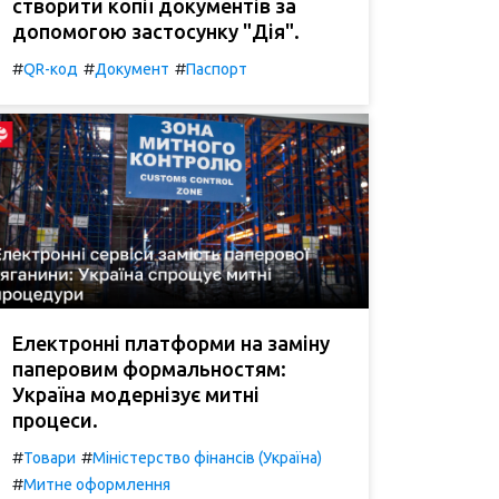
створити копії документів за
допомогою застосунку "Дія".
#
#
#
QR-код
Документ
Паспорт
Електронні платформи на заміну
паперовим формальностям:
Україна модернізує митні
процеси.
#
#
Товари
Міністерство фінансів (Україна)
#
Митне оформлення