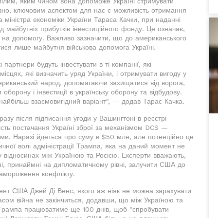
мілим, яким чином вона допоможе Україні стримувати
івно, ключовим аспектом для нас є можливість отримання
а міністра економіки України Тараса Качки, при наданні
 майбутніх прибутків інвестиційного фонду. Це означає,
ть на допомогу. Важливо зазначити, що до американського
ися лише майбутня військова допомога Україні.
партнери будуть інвестувати в ті компанії, які
місцях, які визначить уряд України, і отримувати вигоду у
риканський народ, допомагаючи захищатися від ворога,
оборону і інвестиції в українську оборону та відбудову.
айбільш взаємовигідний варіант", -- додав Тарас Качка.
разу після підписання угоди у Вашингтоні в реєстрі
сть постачання Україні зброї за механізмом DCS —
и. Наразі йдеться про суму в $50 млн, але потенційно це
ичної волі адміністрації Трампа, яка на даний момент не
 у відносинах між Україною та Росією. Експерти вважають,
і, принаймні на дипломатичному рівні, залучити США до
амороження конфлікту.
дент США Джей Ді Венс, якого аж ніяк не можна зарахувати
асом війна не закінчиться, додавши, що між Україною та
я Трампа працюватиме ще 100 днів, щоб "спробувати