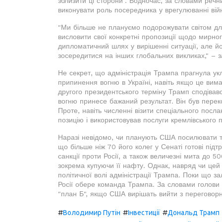
зблизити ці сторони". Водночас, за словами ре
виконувати роль посередника у врегулюванні вій
"Ми більше не плануємо подорожувати світом для
висловити свої конкретні пропозиції щодо мирно
дипломатичний шлях у вирішенні ситуації, але йо
зосередитися на інших глобальних викликах," – 
Не секрет, що адміністрація Трампа прагнула у
припинення вогню в Україні, навіть якщо це вима
другого президентського терміну Трамп сподівавс
вогню принесе бажаний результат. Він був перек
Проте, навіть численні візити спеціального пос
позицію і використовував послуги кремлівського 
Наразі невідомо, чи планують США посилювати т
що більше ніж 70 його колег у Сенаті готові під
санкції проти Росії, а також величезні мита до 5
зокрема купуючи її нафту. Однак, навряд чи цей
політичної волі адміністрації Трампа. Поки що з
Росії обере команда Трампа. За словами голови
"план Б", якщо США вирішать вийти з переговорн
#
#
#
Володимир Путін
Інвестиції
Дональд Трамп