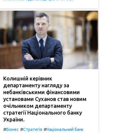
Колишній керівник
департаменту нагляду за
небанківськими фінансовими
установами Суханов став новим
очільником департаменту
стратегії Національного банку
України.
#
#
#
Бізнес
Стратегія
Національний банк