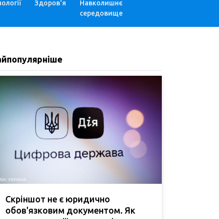
ології
Здоров'я
Навколишнє
середовище
айпопулярніше
Скріншот не є юридично
обов'язковим документом. Як