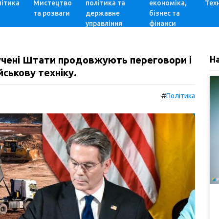
ітика
Мистецтво
політика та
економіка,
Техн
та розваги
державне
бізнес та
управління
фінанси
учені Штати продовжують переговори і
Н
йськову техніку.
#
Політика