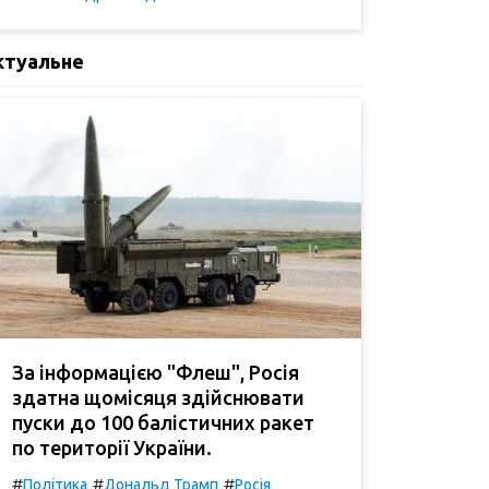
ктуальне
За інформацією "Флеш", Росія
здатна щомісяця здійснювати
пуски до 100 балістичних ракет
по території України.
#
#
#
Політика
Дональд Трамп
Росія