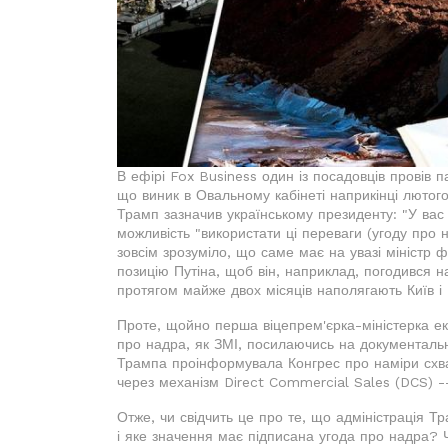
В ефірі Fox Business один із посадовців провів
що виник в Овальному кабінеті наприкінці лютого
Трамп зазначив українському президенту: "У вас 
можливість "використати ці переваги (угоду про н
зовсім зрозуміло, що саме має на увазі міністр 
позицію Путіна, щоб він, наприклад, погодився 
протягом майже двох місяців наполягають Київ і
Проте, щойно перша віцепрем'єрка-міністерка ек
про надра, як ЗМІ, посилаючись на документальн
Трампа проінформувала Конгрес про наміри схвал
через механізм Direct Commercial Sales (DCS) -
Отже, чи свідчить це про те, що адміністрація Т
і яке значення має підписана угода про надра? 