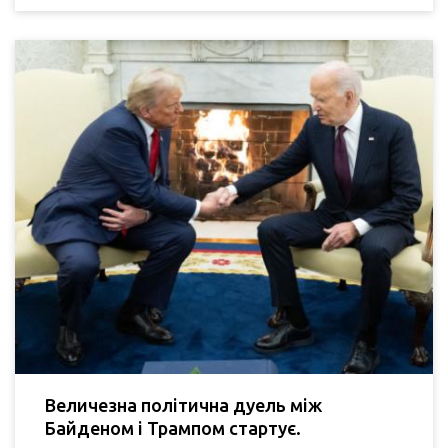
Величезна політична дуель між
Байденом і Трампом стартує.