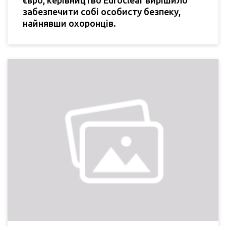
євро, керівництво Euroclear вирішило
забезпечити собі особисту безпеку,
найнявши охоронців.