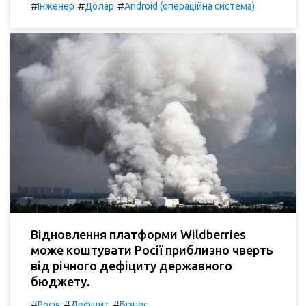
#
#
#
Інженер
Долар
Android (операційна система)
Відновлення платформи Wildberries
може коштувати Росії приблизно чверть
від річного дефіциту державного
бюджету.
#
#
#
Росія
Дефіцит
Бізнес