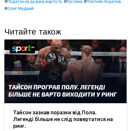
#
#
#
Податок на додану вартість
Руслана
Платник податків
#
Олег Мудрий
Читайте також
Тайсон зазнав поразки від Пола.
Легенді більше не слід повертатися на
ринг.