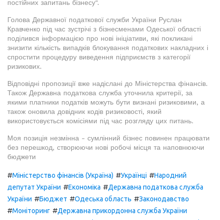
постійних запитань бізнесу".
Голова Державної податкової служби України Руслан
Кравченко під час зустрічі з бізнесменами Одеської області
поділився інформацією про нові ініціативи, які покликані
знизити кількість випадків блокування податкових накладних і
спростити процедуру виведення підприємств з категорії
ризикових.
Відповідні пропозиції вже надіслані до Міністерства фінансів.
Також Державна податкова служба уточнила критерії, за
якими платники податків можуть бути визнані ризиковими, а
також оновила довідник кодів ризиковості, який
використовується комісіями під час розгляду цих питань.
Моя позиція незмінна - сумлінний бізнес повинен працювати
без перешкод, створюючи нові робочі місця та наповнюючи
бюджети
#
#
#
Міністерство фінансів (Україна)
Українці
Народний
#
#
депутат України
Економіка
Державна податкова служба
#
#
#
України
Бюджет
Одеська область
Законодавство
#
#
Моніторинг
Державна прикордонна служба України