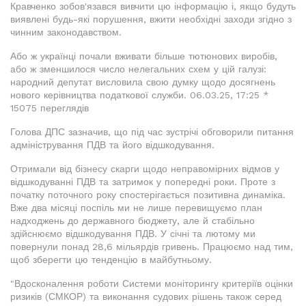
Кравченко зобов'язався вивчити цю інформацію і, якщо будуть
виявлені будь-які порушення, вжити необхідні заходи згідно з
чинним законодавством.
Або ж українці почали вживати більше тютюнових виробів,
або ж зменшилося число нелегальних схем у цій галузі:
народний депутат висловила свою думку щодо досягнень
нового керівництва податкової служби. 06.03.25, 17:25 *
15075 переглядів
Голова ДПС зазначив, що під час зустрічі обговорили питання
адміністрування ПДВ та його відшкодування.
Отримали від бізнесу скарги щодо неправомірних відмов у
відшкодуванні ПДВ та затримок у попередні роки. Проте з
початку поточного року спостерігається позитивна динаміка.
Вже два місяці поспіль ми не лише перевищуємо план
надходжень до державного бюджету, але й стабільно
здійснюємо відшкодування ПДВ. У січні та лютому ми
повернули понад 28,6 мільярдів гривень. Працюємо над тим,
щоб зберегти цю тенденцію в майбутньому.
"Вдосконалення роботи Системи моніторингу критеріїв оцінки
ризиків (СМКОР) та виконання судових рішень також серед