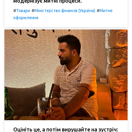
модернізує митні процеси.
#
#
#
Товари
Міністерство фінансів (Україна)
Митне
оформлення
Оцініть це, а потім вирушайте на зустріч: