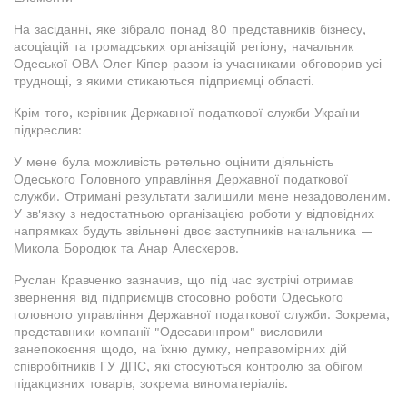
На засіданні, яке зібрало понад 80 представників бізнесу,
асоціацій та громадських організацій регіону, начальник
Одеської ОВА Олег Кіпер разом із учасниками обговорив усі
труднощі, з якими стикаються підприємці області.
Крім того, керівник Державної податкової служби України
підкреслив:
У мене була можливість ретельно оцінити діяльність
Одеського Головного управління Державної податкової
служби. Отримані результати залишили мене незадоволеним.
У зв'язку з недостатньою організацією роботи у відповідних
напрямках будуть звільнені двоє заступників начальника —
Микола Бородюк та Анар Алескеров.
Руслан Кравченко зазначив, що під час зустрічі отримав
звернення від підприємців стосовно роботи Одеського
головного управління Державної податкової служби. Зокрема,
представники компанії "Одесавинпром" висловили
занепокоєння щодо, на їхню думку, неправомірних дій
співробітників ГУ ДПС, які стосуються контролю за обігом
підакцизних товарів, зокрема виноматеріалів.