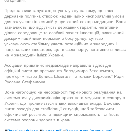
об'єднанні.
Представники галузі акцентують увагу на тому, що така
державна політика створює надзвичайно несприятливі умови
для залучення інвестицій у приватний сектор медицини. Вони
зазначають, що відсутність державних гарантій, негативне
ділове середовище та слабкий захист інвестицій, викликаний
дискримінаційними нормами з боку уряду, суттєво
ускладнюють стабільну участь потенційних міжнародних і
національних інвесторів, що, в свою чергу, негативно впливає
на міжнародний імідж України.
Асоціація приватних медзакладів направила відповідні
офіційні листи до президента Володимира Зеленського,
прем'єр-міністра Дениса Шмигаля та голови Верховної Ради
Руслана Стефанчука.
Вона наголошує на необхідності термінового реагування на
систематичну дискримінацію приватного медичного сектору в
Україні, що проявляється в діях виконавчої влади. Важливо
вжити заходів для стабілізації ситуації, щоб забезпечити
ефективний розвиток та підвищити спроможність і стійкість
системи охорони здоров'я в країні.
#
#
#