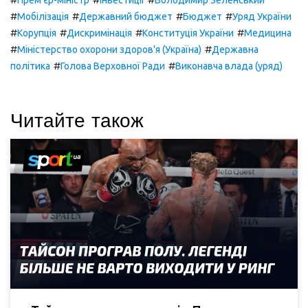
Прем'єр-міністр
Інвестиції
Володимир Зеленський
#
#
#
#
Мобілізація
Державний бюджет
Бюджет
Уряд України
#
#
#
#
Корупція
Дискримінація
Конституція України
Медицина
#
#
Міністерство охорони здоров'я (Україна)
Державна
#
#
політика
Голова Верховної Ради
Виконавча влада (уряд)
Читайте також