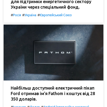
для підтримки енергетичного сектору
України через спеціальний фонд.
#
#
#
Росія
Україна
Європейський Союз
Найбільш доступний електричний пікап
Ford отримав ім'я Fathom і коштує від 28
350 доларів.
#
#
#
Інженер
Долар
Android (операційна система)