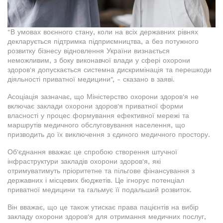
"В умовах воєнного стану, коли на всіх державних рівнях
декларується підтримка підприємництва, а без потужного
розвитку бізнесу відновлення України визнається
неможливим, з боку виконавчої влади у сфері охорони
здоров'я допускається системна дискримінація та перешкоди
діяльності приватної медицини", - сказано в заяві.
Асоціація зазначає, що Міністерство охорони здоров'я не
включає заклади охорони здоров'я приватної форми
власності у процес формування ефективної мережі та
маршрутів медичного обслуговування населення, що
призводить до їх виключення з єдиного медичного простору.
Об'єднання вважає це спробою створення штучної
інфраструктури закладів охорони здоров'я, які
отримуватимуть пріоритетне та пільгове фінансування з
державних і місцевих бюджетів. Це ігнорує потенціал
приватної медицини та гальмує її подальший розвиток.
Він вважає, що це також утискає права пацієнтів на вибір
закладу охорони здоров'я для отримання медичних послуг,