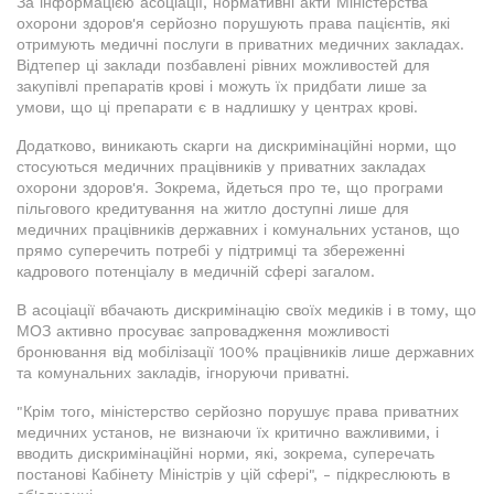
За інформацією асоціації, нормативні акти Міністерства
охорони здоров'я серйозно порушують права пацієнтів, які
отримують медичні послуги в приватних медичних закладах.
Відтепер ці заклади позбавлені рівних можливостей для
закупівлі препаратів крові і можуть їх придбати лише за
умови, що ці препарати є в надлишку у центрах крові.
Додатково, виникають скарги на дискримінаційні норми, що
стосуються медичних працівників у приватних закладах
охорони здоров'я. Зокрема, йдеться про те, що програми
пільгового кредитування на житло доступні лише для
медичних працівників державних і комунальних установ, що
прямо суперечить потребі у підтримці та збереженні
кадрового потенціалу в медичній сфері загалом.
В асоціації вбачають дискримінацію своїх медиків і в тому, що
МОЗ активно просуває запровадження можливості
бронювання від мобілізації 100% працівників лише державних
та комунальних закладів, ігноруючи приватні.
"Крім того, міністерство серйозно порушує права приватних
медичних установ, не визнаючи їх критично важливими, і
вводить дискримінаційні норми, які, зокрема, суперечать
постанові Кабінету Міністрів у цій сфері", - підкреслюють в