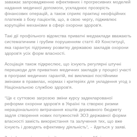
заважає запровадженню ефективних і прогресивних моделей
надання медичної допомоги, ускладнює прозорість
фінансових операцій, а також сприяє практиці неофіційних
платежів з боку пацієнтів, що, в свою чергу, підживлює
корупційні механізми в сфері охорони здоров'я.
Такі дії профільного відомства приватні медзаклади вважають
систематичним і грубим порушенням статті 49 Конституції,
яка гарантує підтримку розвитку державою закладів охорони
здоров'я усіх форм власності.
Асоціація також підкреслює, що існують регулярні штучні
перешкоди для приватних медичних закладів у процесі участі
в програмі медичних гарантій, які викликані постійними
змінами в правилах, нормах і критеріях для укладення угод з
Національною службою здоров'я.
"Це є суттєвою загрозою зміни курсу задекларованої
реформи охорони здоров'я в Україні та створює ризики
нераціонального витрачання коштів державного бюджету
задля створення нових потужностей ЗОЗ державної форми
власності замість використання та залучення тих, що вже
існують і доводять ефективну діяльність", - йдеться у заяві.