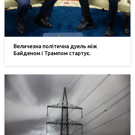
Величезна політична дуель між
Байденом і Трампом стартує.