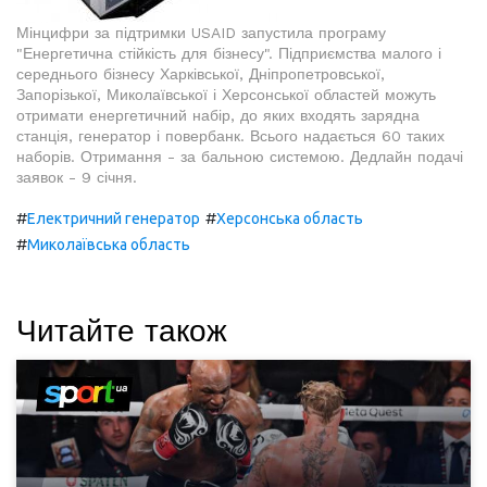
Мінцифри за підтримки USAID запустила програму
"Енергетична стійкість для бізнесу". Підприємства малого і
середнього бізнесу Харківської, Дніпропетровської,
Запорізької, Миколаївської і Херсонської областей можуть
отримати енергетичний набір, до яких входять зарядна
станція, генератор і повербанк. Всього надається 60 таких
наборів. Отримання - за бальною системою. Дедлайн подачі
заявок - 9 січня.
#
#
Електричний генератор
Херсонська область
#
Миколаївська область
Читайте також