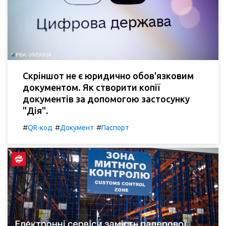
Скріншот не є юридично обов'язковим
документом. Як створити копії
документів за допомогою застосунку
"Дія".
#
#
#
QR-код
Документ
Паспорт