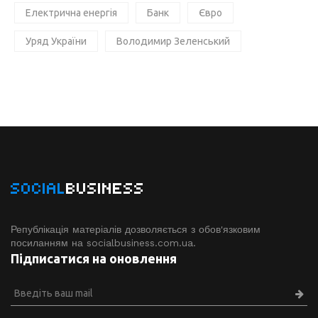
Електрична енергія
Банк
Євро
Уряд України
Володимир Зеленський
SOCIAL
BUSINESS
Републікація матеріалів дозволяється з обов'язковим
посиланням на socialbusiness.com.ua.
Підписатися на оновлення