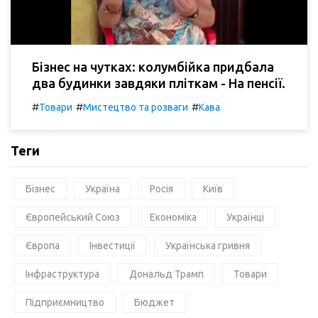
Бізнес на чутках: колумбійка придбала
два будинки завдяки пліткам - На пенсії.
#
#
#
Товари
Мистецтво та розваги
Кава
Теги
Бізнес
Україна
Росія
Київ
Європейський Союз
Економіка
Українці
Європа
Інвестиції
Українська гривня
Інфраструктура
Дональд Трамп
Товари
Підприємництво
Бюджет