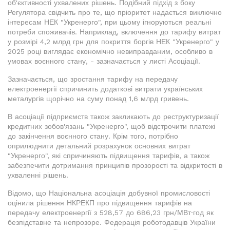
об'єктивності ухвалених рішень. Подібний підхід з боку
Регулятора свідчить про те, що пріоритет надається виключно
інтересам НЕК "Укренерго", при цьому ігноруються реальні
потреби споживачів. Наприклад, включення до тарифу витрат
у розмірі 4,2 млрд грн для покриття боргів НЕК "Укренерго" у
2025 році виглядає економічно невиправданим, особливо в
умовах воєнного стану, - зазначається у листі Асоціації.
Зазначається, що зростання тарифу на передачу
електроенергії спричинить додаткові витрати українських
металургів щорічно на суму понад 1,6 млрд гривень.
В асоціації підприємств також закликають до реструктуризації
кредитних зобов'язань "Укренерго", щоб відстрочити платежі
до закінчення воєнного стану. Крім того, потрібно
оприлюднити детальний розрахунок основних витрат
"Укренерго", які спричиняють підвищення тарифів, а також
забезпечити дотримання принципів прозорості та відкритості в
ухваленні рішень.
Відомо, що Національна асоціація добувної промисловості
оцінила рішення НКРЕКП про підвищення тарифів на
передачу електроенергії з 528,57 до 686,23 грн/МВт·год як
безпідставне та непрозоре. Федерація роботодавців України