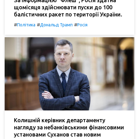
За інформацією "Флеш", Росія здатна
щомісяця здійснювати пуски до 100
балістичних ракет по території України.
#
#
#
Політика
Дональд Трамп
Росія
Колишній керівник департаменту
нагляду за небанківськими фінансовими
установами Суханов став новим