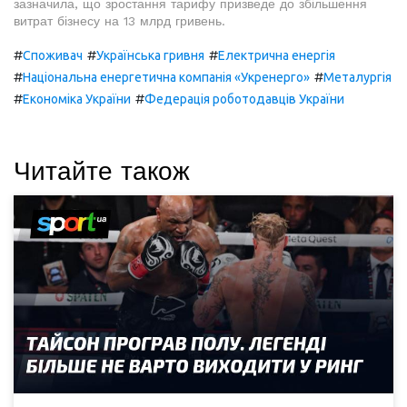
зазначила, що зростання тарифу призведе до збільшення
витрат бізнесу на 13 млрд гривень.
#
#
#
Споживач
Українська гривня
Електрична енергія
#
#
Національна енергетична компанія «Укренерго»
Металургія
#
#
Економіка України
Федерація роботодавців України
Читайте також