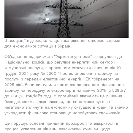
В асоціації підкреслили, що таке рішення створює загрози
для економічної ситуації в Україні.
Об'єднання підприємств "Укрметалургпром" звернулося до
Національної комісії, що регулює енергетичний сектор і
комунальні послуги, з проханням скасувати рішення від 19
грудня 2024 року № 2200 "Про встановлення тарифу на
послуги з передачі електричної енергії НЕК "Укренерг" на
2025 рік". Вони виступили проти запланованого підвищення
тарифу на передачу електроенергії на майже 30% (з 528,57
до 686,23 грн/МВт·год). У організації вважають це рішення
безпідставним, підкреслюючи, що воно може суттєво
негативно вплинути на економічну ситуацію в країні та значно
ускладнити фінансове становище непобутових споживачів.
Це порушує основні принципи прозорості та відкритості в
процесі ухвалення рішень, викликаючи сумніви щодо