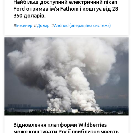
Найбільш доступний електричний пікап
Ford отримав ім'я Fathom і коштує від 28
350 доларів.
#
#
#
Інженер
Долар
Android (операційна система)
Відновлення платформи Wildberries
може коштувати Росії приблизно чверть