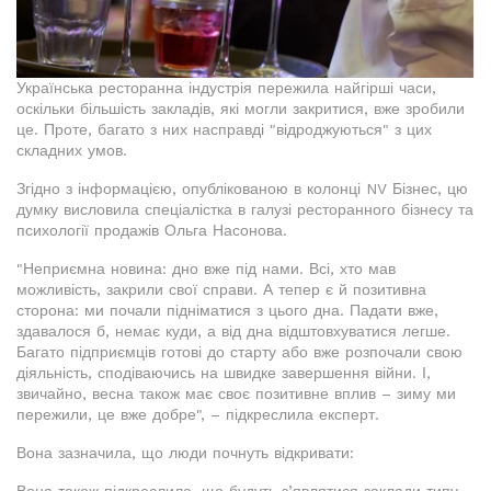
Українська ресторанна індустрія пережила найгірші часи,
оскільки більшість закладів, які могли закритися, вже зробили
це. Проте, багато з них насправді "відроджуються" з цих
складних умов.
Згідно з інформацією, опублікованою в колонці NV Бізнес, цю
думку висловила спеціалістка в галузі ресторанного бізнесу та
психології продажів Ольга Насонова.
"Неприємна новина: дно вже під нами. Всі, хто мав
можливість, закрили свої справи. А тепер є й позитивна
сторона: ми почали підніматися з цього дна. Падати вже,
здавалося б, немає куди, а від дна відштовхуватися легше.
Багато підприємців готові до старту або вже розпочали свою
діяльність, сподіваючись на швидке завершення війни. І,
звичайно, весна також має своє позитивне вплив – зиму ми
пережили, це вже добре", – підкреслила експерт.
Вона зазначила, що люди почнуть відкривати: