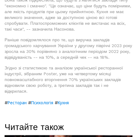
Вона також підкреслила, що будуть з’являтися заклади типу
"економно і смачно". "Це означає, що ціни будуть помірними,
але якість продуктів при цьому прийнятною. Кухня не має
великого значення, адже за доступною ціною всі готові
спробувати. Платоспроможних клієнтів не вистачає на всіх,
такі часи", -- зазначила Насонова.
Раніше повідомлялося про те, що виручка закладів
громадського харчування України у другому півріччі 2023 року
зросла на 30% порівняно з аналогічним періодом 2022 року,
відвідуваність -- на 10%, а середній чек -- на 18%.
Згідно зі статистикою та аналізом української ресторанної
індустрії, зібраним Poster, уже на четвертому місяці
повномасштабного вторгнення 70% українських закладів
відновили свою роботу, а третина закладів так і не
відкрилася.
#
#
#
Ресторан
Психологія
Кухня
Читайте також