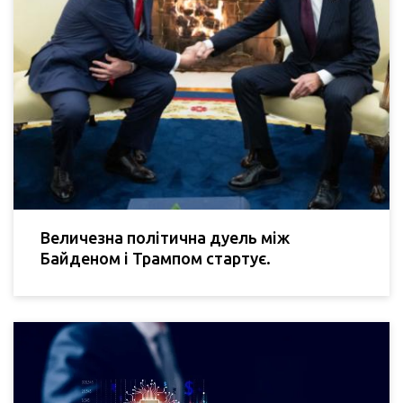
Величезна політична дуель між
Байденом і Трампом стартує.