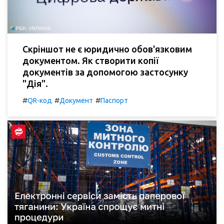
Скріншот не є юридично обов'язковим
документом. Як створити копії
документів за допомогою застосунку
"Дія".
#
#
#
QR-код
Документ
Паспорт