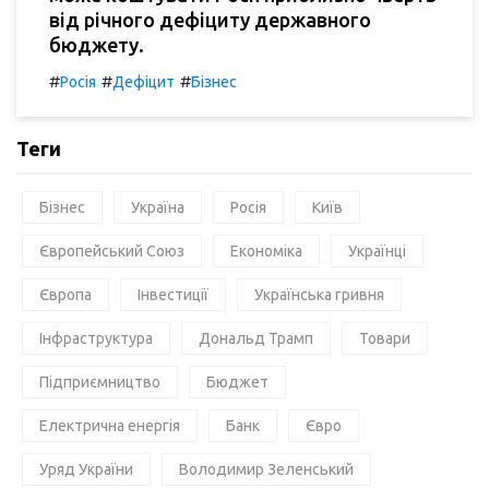
від річного дефіциту державного
бюджету.
#
#
#
Росія
Дефіцит
Бізнес
Теги
Бізнес
Україна
Росія
Київ
Європейський Союз
Економіка
Українці
Європа
Інвестиції
Українська гривня
Інфраструктура
Дональд Трамп
Товари
Підприємництво
Бюджет
Електрична енергія
Банк
Євро
Уряд України
Володимир Зеленський