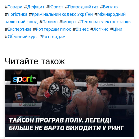
#
#
#
#
#
Товари
Дефіцит
Юрист
Природний газ
Вугілля
#
#
#
Логістика
Кримінальний кодекс України
Міжнародний
#
#
#
валютний фонд
Паливо
Імпорт
Теплова електростанція
#
#
#
#
#
Експертиза
Роттердам плюс
Бізнес
Логічно
Ціни
#
#
Обмінний курс
Роттердам
Читайте також