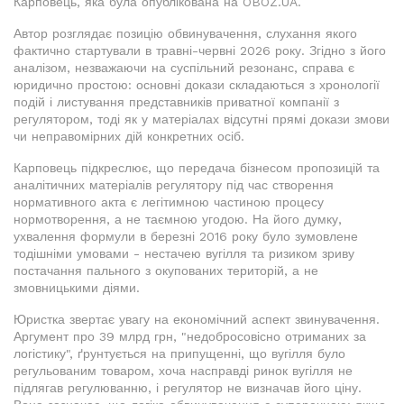
Карповець, яка була опублікована на OBOZ.UA.
Автор розглядає позицію обвинувачення, слухання якого
фактично стартували в травні-червні 2026 року. Згідно з його
аналізом, незважаючи на суспільний резонанс, справа є
юридично простою: основні докази складаються з хронології
подій і листування представників приватної компанії з
регулятором, тоді як у матеріалах відсутні прямі докази змови
чи неправомірних дій конкретних осіб.
Карповець підкреслює, що передача бізнесом пропозицій та
аналітичних матеріалів регулятору під час створення
нормативного акта є легітимною частиною процесу
нормотворення, а не таємною угодою. На його думку,
ухвалення формули в березні 2016 року було зумовлене
тодішніми умовами - нестачею вугілля та ризиком зриву
постачання пального з окупованих територій, а не
змовницькими діями.
Юристка звертає увагу на економічний аспект звинувачення.
Аргумент про 39 млрд грн, "недобросовісно отриманих за
логістику", ґрунтується на припущенні, що вугілля було
регульованим товаром, хоча насправді ринок вугілля не
підлягав регулюванню, і регулятор не визначав його ціну.