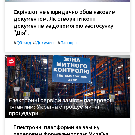
Скріншот не є юридично обов'язковим
документом. Як створити копії
документів за допомогою застосунку
"Дія".
#
#
#
QR-код
Документ
Паспорт
Електронні платформи на заміну
паперовим формальностям: Україна