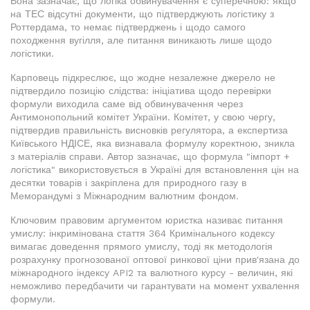
Вона зазначає, що логіка обвинувачення є суперечною: якщо
на ТЕС відсутні документи, що підтверджують логістику з
Роттердама, то немає підтверджень і щодо самого
походження вугілля, але питання виникають лише щодо
логістики.
Карповець підкреслює, що жодне незалежне джерело не
підтвердило позицію слідства: ініціатива щодо перевірки
формули виходила саме від обвинувачення через
Антимонопольний комітет України. Комітет, у свою чергу,
підтвердив правильність висновків регулятора, а експертиза
Київського НДІСЕ, яка визнавала формулу коректною, зникла
з матеріалів справи. Автор зазначає, що формула "імпорт +
логістика" використовується в Україні для встановлення цін на
десятки товарів і закріплена для природного газу в
Меморандумі з Міжнародним валютним фондом.
Ключовим правовим аргументом юристка називає питання
умислу: інкримінована стаття 364 Кримінального кодексу
вимагає доведення прямого умислу, тоді як методологія
розрахунку прогнозованої оптової ринкової ціни прив'язана до
міжнародного індексу API2 та валютного курсу - величин, які
неможливо передбачити чи гарантувати на момент ухвалення
формули.