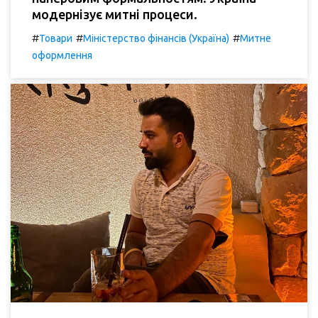
модернізує митні процеси.
#
#
#
Товари
Міністерство фінансів (Україна)
Митне
оформлення