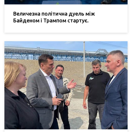
Величезна політична дуель між
Байденом і Трампом стартує.