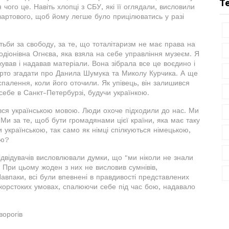
Т
 чого це. Навіть хлопці з СБУ, які її оглядали, висловили
вартового, щоб йому легше було прицілюватись у разі
ьби за свободу, за те, що тоталітаризм не має права на
одіонівна Огнєва, яка взяла на себе управління музеєм. Я
ував і надавав матеріали. Вона зібрала все це воєдино і
рто згадати про Данила Шумука та Миколу Курчика. А ще
палення, коли його оточили. Як упівець, він залишився
себе в Санкт-Петербурзі, будучи українкою.
вся українською мовою. Люди охоче підходили до нас. Ми
Ми за те, щоб бути громадянами цієї країни, яка має таку
 українською, так само як німці спілкуються німецькою,
ою?
ідвідувачів висловлювали думки, що "ми ніколи не знали
 При цьому жоден з них не висловив сумнівів,
авпаки, всі були впевнені в правдивості представлених
в жорстоких умовах, спалюючи себе під час бою, надавало
ворогів