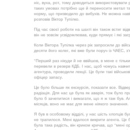
ніс, вуха, рот, тому доводиться використовувати 
таких умовах потрібно ще й переносити метал т
норму, що призводило до вибухів. Не можна навіт
розповів Віктор Тупілко.
Під час своєї роботи на шахті він також встиг від
він не зовсім усвідомлював, куди прямує і які заг
Коли Віктора Тупілка через рік запросили до вій
десяти його колег, які вже були поруч із ЧАЕС, з
"Перший раз нікуди й не ввійшов, в мене є тільки
перевели в резерв КДБ. І нас, щоб чомусь навчити
агентура, проводили лекції. Це були такі військові
офіцер запасу.
Це було більше як екскурсія, показати все. Відве
радіація. Для нас це була як аварія, тож було пр
було б зачепитися і вимагати, що я ж там був. А
місяців, воно не має для мене ніякого значення.
Я був в особовому відділі, у нас шість хлопців б
не трапилося. Мені вдалося викрити агента. Це
була така радість, він криком кричав, що "мені о