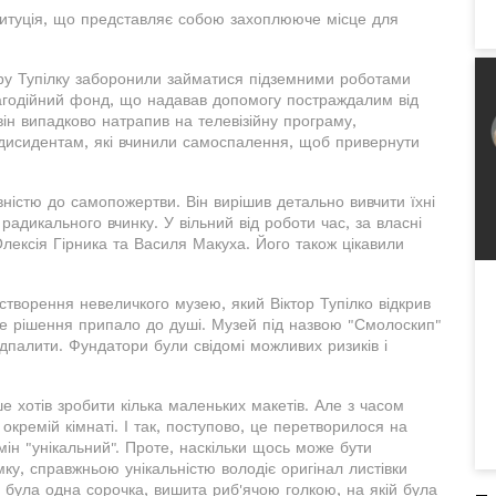
ституція, що представляє собою захоплююче місце для
тору Тупілку заборонили займатися підземними роботами
лагодійний фонд, що надавав допомогу постраждалим від
ін випадково натрапив на телевізійну програму,
дисидентам, які вчинили самоспалення, щоб привернути
вністю до самопожертви. Він вирішив детально вивчити їхні
 радикального вчинку. У вільний від роботи час, за власні
Олексія Гірника та Василя Макуха. Його також цікавили
творення невеличкого музею, який Віктор Тупілко відкрив
це рішення припало до душі. Музей під назвою "Смолоскип"
ідпалити. Фундатори були свідомі можливих ризиків і
 хотів зробити кілька маленьких макетів. Але з часом
 окремій кімнаті. І так, поступово, це перетворилося на
ін "унікальний". Проте, наскільки щось може бути
ку, справжньою унікальністю володіє оригінал листівки
, була одна сорочка, вишита риб'ячою голкою, на якій була