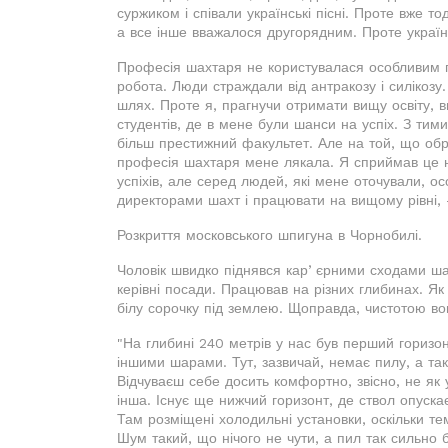
суржиком і співали українські пісні. Проте вже т
а все інше вважалося другорядним. Проте україн
Професія шахтаря не користувалася особливим п
робота. Люди страждали від антракозу і силікозу
шлях. Проте я, прагнучи отримати вищу освіту, 
студентів, де в мене були шанси на успіх. З тим
більш престижний факультет. Але на той, що обр
професія шахтаря мене лякала. Я сприймав це 
успіхів, але серед людей, які мене оточували, ос
директорами шахт і працювати на вищому рівні, –
Розкриття московського шпигуна в Чорнобилі.
Чоловік швидко піднявся карʼєрними сходами шах
керівні посади. Працював на різних глибинах. Як 
білу сорочку під землею. Щоправда, чистотою во
"На глибині 240 метрів у нас був перший горизонт
іншими шарами. Тут, зазвичай, немає пилу, а так
Відчуваєш себе досить комфортно, звісно, не як 
інша. Існує ще нижчий горизонт, де ствол опуска
Там розміщені холодильні установки, оскільки т
Шум такий, що нічого не чути, а пил так сильно б