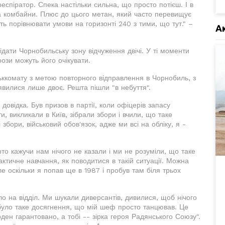
респіратор. Спека настільки сильна, що просто потієш. І в
а комбайни. Плюс до цього метан, який часто перевищує
ь порівнювати умови на горизонті 240 з тими, що тут." –
А
відати Чорнобильську зону відчуження двічі. У ті моменти
рози можуть його очікувати.
ськкомату з метою повторного відправлення в Чорнобиль, з
'явилися лише двоє. Решта пішли "в небуття".
 довідка. Був призов в партії, коли офіцерів запасу
, викликали в Київ, зібрали збори і вчили, що таке
 збори, військовий обов'язок, адже ми всі на обліку, я -
рто кажучи нам нічого не казали і ми не розуміли, що таке
актичне навчання, як поводитися в такій ситуації. Можна
ле оскільки я попав ще в 1987 і пробув там біля трьох
уло на відділ. Ми шукали диверсантів, дивилися, щоб нічого
 було таке досягнення, що мій шеф просто танцював. Це
рден гарантовано, а тобі -- зірка героя Радянського Союзу".