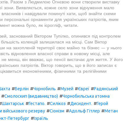
роєктів. Разом з Людмилою Огнєвою вони створили виставку
ї зони. Виявляється, кожне село зони відчуження мало
 власників і навідували покинуті хати, щоб знайти схеми
или персональні орнаменти для українських патріотів, яким
ент можна було, як ієрогліф, читати.
узей, заснований Віктором Тупілко, опинився під контролем
 більшість колекцій залишилася на місці. Сам Віктор
ши на захопленій території своє майно та бізнес — у нього
ість відновлення власної справи в новому місці, але
м не менш, він вважає, що пенсії вистачає для життя. У його
нських патріотів. Віктор говорить, що в його записах є
ж цікавиться економічними, фізичними та релігійними
#
#
#
#
#
ахта
Берлін
Чорнобиль
Музей
Євреї
Радянський
#
#
Смолоскип (видавництво)
Чорнобильська атомна
#
#
#
#
#
Шахтарськ
Гестапо.
Силікоз
Дисидент.
Герой
#
#
#
и військового резерву
Сіонізм
Адольф Гітлер
Метан
#
нкт-Петербург
Ізраїль