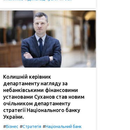
Колишній керівник
департаменту нагляду за
небанківськими фінансовими
установами Суханов став новим
очільником департаменту
стратегії Національного банку
України.
#
#
#
Бізнес
Стратегія
Національний банк