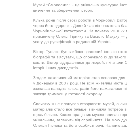
Музей "Смолоскип" - це унікальна культурна ін
вивчення та збереження історії.
Кілька років після своєї роботи в Чорнобилі Вік
через його здоров'я. Довгий час він очолював б
Чорнобильської катастрофи. На початку 2000-х в
присвячену Олексі Гірнику та Василю Макуху — 
увагу до русифікації в радянській Україні.
Віктор Тупілко був глибоко вражений їхньою гото
біографії та з'ясувати, що спонукало їх до такого
кошти, Віктор відправлявся до людей, які знали 
історії інших дисидентів.
Згодом накопичений матеріал став основою для с
у Донецьку в 2007 році. Не всім жителям міста 
зазнавав нападів: кілька разів його намагалися п
завжди тримали у готоності охорону.
Спочатку я не планував створювати музей, а лише
матеріалів стало все більше, і виникла потреба в
щось більше. Кожен працівник музею вживає терм
унікальним, залежить від сприйняття. На мою дум
Олекси Гірника та його особисті речі. Наприклад