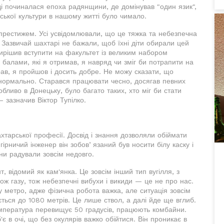
оді починалася епоха радянщини, де домінував "один язик",
ської культури в нашому житті було чимало.
рестижем. Усі усвідомлювали, що це тяжка та небезпечна
. Зазвичай шахтарі не бажали, щоб їхні діти обирали цей
вирішив вступити на факультет із великим набором
и балами, які я отримав, я навряд чи зміг би потрапити на
ав, я пройшов і досить добре. Не можу сказати, що
нормально. Старався працювати чесно, досягав певних
обливо в Донецьку, було багато таких, хто міг би стати
 зазначив Віктор Тупілко.
тарської професії. Досвід і знання дозволяли обіймати
гірничий інженер він зобовʼязаний був носити білу каску і
ни радували зовсім недовго.
, відомий як кам'янка. Це зовсім інший тип вугілля, з
ож газу, тож небезпечні вибухи і викиди — це не про нас.
у метро, адже фізична робота важка, але ситуація зовсім
ється до 1080 метрів. Це лише ствол, а далі йде ще вглиб.
емпература перевищує 50 градусів, працюють комбайни.
'є в очі, що без окулярів важко обійтися. Він проникає в