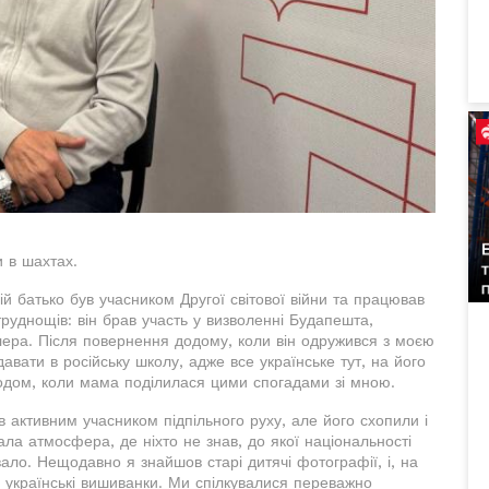
 в шахтах.
ій батько був учасником Другої світової війни та працював
руднощів: він брав участь у визволенні Будапешта,
ітлера. Після повернення додому, коли він одружився з моєю
авати в російську школу, адже все українське тут, на його
годом, коли мама поділилася цими спогадами зі мною.
 активним учасником підпільного руху, але його схопили і
ла атмосфера, де ніхто не знав, до якої національності
ало. Нещодавно я знайшов старі дитячі фотографії, і, на
 в українські вишиванки. Ми спілкувалися переважно