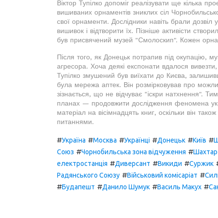
Віктор Тупілко допоміг реалізувати ще кілька п
вишиваних орнаментів зниклих сіл Чорнобильсько
свої орнаменти. Дослідники навіть брали дозвіл у
вишивок і відтворити їх. Пізніше активісти створ
був присвячений музей "Смолоскип". Кожен орнам
Після того, як Донецьк потрапив під окупацію, м
агресора. Хоча деякі експонати вдалося вивезти,
Тупілко змушений був виїхати до Києва, залишив
була мережа аптек. Він розмірковував про можлив
зізнається, що не відчуває "іскри натхнення". Ти
планах — продовжити дослідження феномена украї
матеріал на вісімнадцять книг, оскільки він тако
питаннями.
#
#
#
#
#
#
Україна
Москва
Українці
Донецьк
Київ
Ш
#
#
Союз
Чорнобильська зона відчуження
Шахтар
#
#
#
електростанція
Диверсант
Викиди
Суржик
#
#
Радянського Союзу
Військовий комісаріат
Сил
#
#
#
#
Будапешт
Данило Шумук
Василь Макух
Са