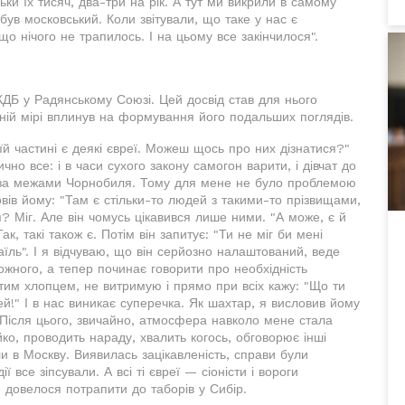
ьки їх тисяч, два-три на рік. А тут ми викрили в самому
ув московський. Коли звітували, що таке у нас є
о нічого не трапилось. І на цьому все закінчилося".
 КДБ у Радянському Союзі. Цей досвід став для нього
ній мірі вплинув на формування його подальших поглядів.
оїй частині є деякі євреї. Можеш щось про них дізнатися?"
чно все: і в часи сухого закону самогон варити, і дівчат до
ть за межами Чорнобиля. Тому для мене не було проблемою
овів йому: "Там є стільки-то людей з такими-то прізвищами,
ся? Міг. Але він чомусь цікавився лише ними. "А може, є й
к, такі також є. Потім він запитує: "Ти не міг би мені
їль". І я відчуваю, що він серйозно налаштований, веде
кожного, а тепер починає говорити про необхідність
тим хлопцем, не витримую і прямо при всіх кажу: "Що ти
!" І в нас виникає суперечка. Як шахтар, я висловив йому
 Після цього, звичайно, атмосфера навколо мене стала
о, проводить нараду, хвалить когось, обговорює інші
и в Москву. Виявилась зацікавленість, справи були
ії все зіпсували. А всі ті євреї — сіоністи і вороги
 довелося потрапити до таборів у Сибір.