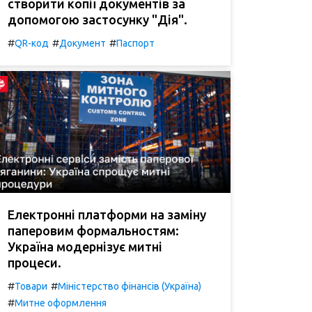
створити копії документів за
допомогою застосунку "Дія".
#
#
#
QR-код
Документ
Паспорт
Електронні платформи на заміну
паперовим формальностям:
Україна модернізує митні
процеси.
#
#
Товари
Міністерство фінансів (Україна)
#
Митне оформлення