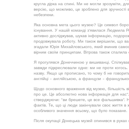
кругла дірка на спині. Ми не могли зрозуміти, для
версію, що можливо, це зроблено для зручності 
небезпеки.
Яка основна мета цього музею? Це символ борот
існування. У нашій команді з'явилася Людмила Р
активно досліджував, шукав інформацію, подорож
продовжувала роботу. Ми також вирішили, що ва
згадали Юрія Михайловського, який вчинив самос
вірним своїм принципам. Вітрова також спалила 
Я прогулявся Донеччиною у вишиванці. Спілкува
завжди підкреслювали одне: ми не проти когось. 
назву. Якщо це прописано, то чому б не говорити
англійці - англійською, а французи - французьк
Щодо основного враження від музею, більшість в
про це. Це абсолютно нова інформація для нас".
стверджуючи: "ви брешете, це все фальшивка". Н
фактів. Те, що ці люди закінчували своє життя 
особливого значення всьому, що було показане.
Після окупації Донецька музей опинився в руках 