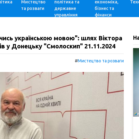
ітика
Мистецтво
політика та
економіка,
Техн
та розваги
державне
бізнес та
управління
фінанси
чись українською мовою": шлях Віктора
Н
в у Донецьку "Смолоскип" 21.11.2024
#
Мистецтво та розваги