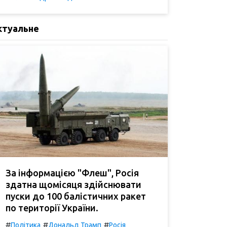
ктуальне
За інформацією "Флеш", Росія
здатна щомісяця здійснювати
пуски до 100 балістичних ракет
по території України.
#
#
#
Політика
Дональд Трамп
Росія