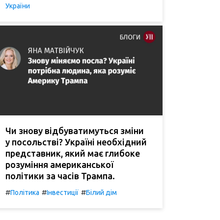
України
Чи знову відбуватимуться зміни
у посольстві? Україні необхідний
представник, який має глибоке
розуміння американської
політики за часів Трампа.
#
#
#
Політика
Інвестиції
Білий дім