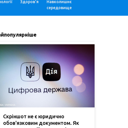
ології
Здоров'я
Навколишнє
середовище
айпопулярніше
Скріншот не є юридично
обов'язковим документом. Як