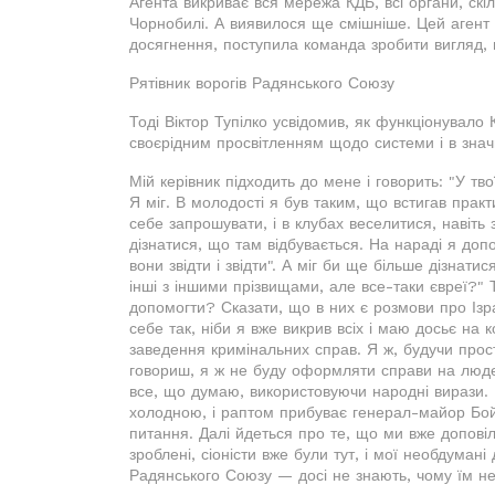
Агента викриває вся мережа КДБ, всі органи, скіл
Чорнобилі. А виявилося ще смішніше. Цей агент б
досягнення, поступила команда зробити вигляд, щ
Рятівник ворогів Радянського Союзу
Тоді Віктор Тупілко усвідомив, як функціонувало
своєрідним просвітленням щодо системи і в знач
Мій керівник підходить до мене і говорить: "У тв
Я міг. В молодості я був таким, що встигав практи
себе запрошувати, і в клубах веселитися, наві
дізнатися, що там відбувається. На нараді я доп
вони звідти і звідти". А міг би ще більше дізнати
інші з іншими прізвищами, але все-таки євреї?" Та
допомогти? Сказати, що в них є розмови про Ізра
себе так, ніби я вже викрив всіх і маю досьє на 
заведення кримінальних справ. Я ж, будучи прос
говориш, я ж не буду оформляти справи на людей
все, що думаю, використовуючи народні вирази.
холодною, і раптом прибуває генерал-майор Бойк
питання. Далі йдеться про те, що ми вже доповіл
зроблені, сіоністи вже були тут, і мої необдумані д
Радянського Союзу — досі не знають, чому їм не