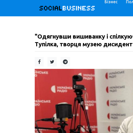
Бізнес
Пол
SOCIAL
BUSINESS
"Одягнувши вишиванку і спілкую
Тупілка, творця музею дисиденті