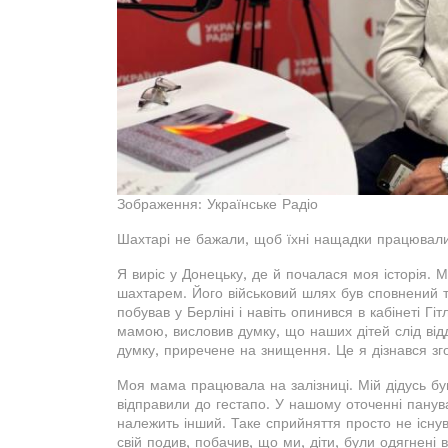
Зображення: Українське Радіо
Шахтарі не бажали, щоб їхні нащадки працювали
Я виріс у Донецьку, де й почалася моя історія. М
шахтарем. Його військовий шлях був сповнений т
побував у Берліні і навіть опинився в кабінеті Г
мамою, висловив думку, що наших дітей слід відд
думку, приречене на знищення. Це я дізнався з
Моя мама працювала на залізниці. Мій дідусь був
відправили до гестапо. У нашому оточенні панува
належить інший. Таке сприйняття просто не існув
свій подив, побачив, що ми, діти, були одягнені