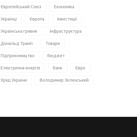
Європейський Союз
Економіка
Українці
Європа
Інвестиції
Українська гривня
Інфраструктура
Дональд Трамп
Товари
Підприємництво
Бюджет
Електрична енергія
Банк
Євро
Уряд України
Володимир Зеленський