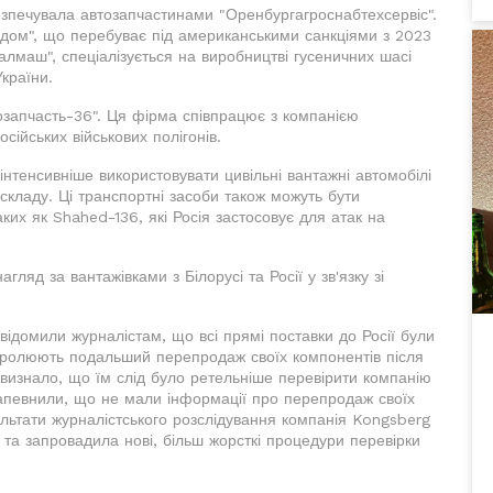
безпечувала автозапчастинами "Оренбургагроснабтехсервіс".
водом", що перебуває під американськими санкціями з 2023
салмаш", спеціалізується на виробництві гусеничних шасі
України.
озапчасть-36". Ця фірма співпрацює з компанією
сійських військових полігонів.
нтенсивніше використовувати цивільні вантажні автомобілі
 складу. Ці транспортні засоби також можуть бути
аких як Shahed-136, які Росія застосовує для атак на
ляд за вантажівками з Білорусі та Росії у зв'язку зі
ідомили журналістам, що всі прямі поставки до Росії були
нтролюють подальший перепродаж своїх компонентів після
 визнало, що їм слід було ретельніше перевірити компанію
 запевнили, що не мали інформації про перепродаж своїх
зультати журналістського розслідування компанія Kongsberg
 та запровадила нові, більш жорсткі процедури перевірки