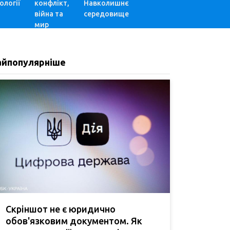
ології
конфлікт,
Навколишнє
війна та
середовище
мир
айпопулярніше
Скріншот не є юридично
обов'язковим документом. Як