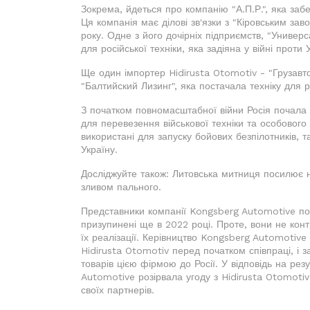
Зокрема, йдеться про компанію "А.П.Р.", яка за
Ця компанія має ділові зв'язки з "Кіровським за
року. Одне з його дочірніх підприємств, "Универ
для російської техніки, яка задіяна у війні проти 
Ще один імпортер Hidirusta Otomotiv - "Грузавт
"Балтийский Лизинг", яка постачала техніку для ро
З початком повномасштабної війни Росія почала і
для перевезення військової техніки та особового
використані для запуску бойових безпілотників, т
Україну.
Досліджуйте також: Литовська митниця посилює наг
зливом пального.
Представники компанії Kongsberg Automotive пов
призупинені ще в 2022 році. Проте, вони не ко
їх реалізації. Керівництво Kongsberg Automotive
Hidirusta Otomotiv перед початком співпраці, і
товарів цією фірмою до Росії. У відповідь на ре
Automotive розірвала угоду з Hidirusta Otomotiv
своїх партнерів.