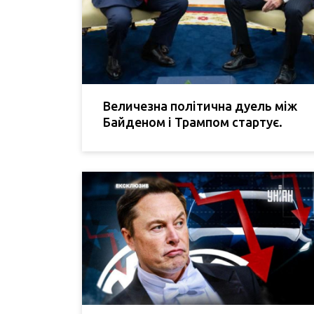
Величезна політична дуель між
Байденом і Трампом стартує.