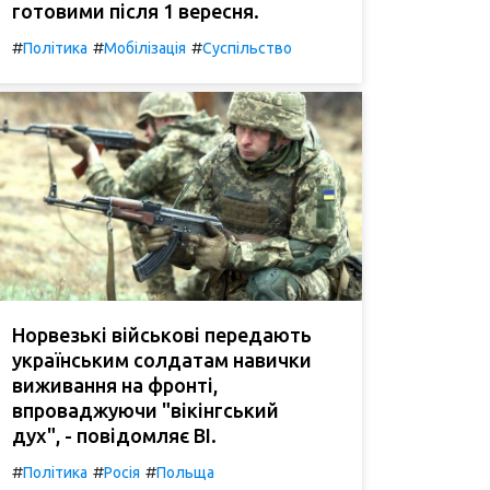
готовими після 1 вересня.
#
#
#
Політика
Мобілізація
Суспільство
Норвезькі військові передають
українським солдатам навички
виживання на фронті,
впроваджуючи "вікінгський
дух", - повідомляє BI.
#
#
#
Політика
Росія
Польща