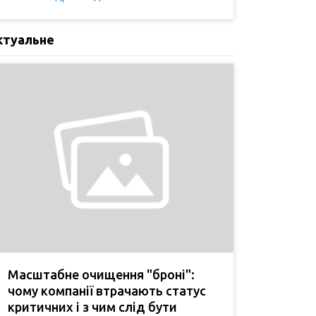
ктуальне
Масштабне очищення "броні":
чому компанії втрачають статус
критичних і з чим слід бути