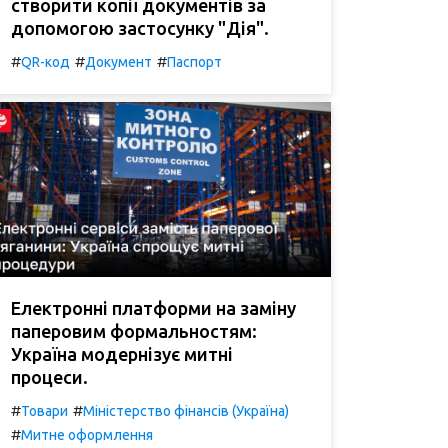
створити копії документів за
допомогою застосунку "Дія".
#
#
#
QR-код
Документ
Паспорт
Електронні платформи на заміну
паперовим формальностям:
Україна модернізує митні
процеси.
#
#
Товари
Міністерство фінансів (Україна)
#
Митне оформлення