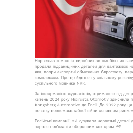
Норвезька компанія-виробник автомобільних зап
продала підсанкційних деталей для вантажівок на
яка, попри експортні обмеження Євросоюзу, пер
комплексом. Про це йдеться у спільному розслід
суспільного мовника NRK.
За інформацією журналістів, отриманою від джер
квітень 2024 року Hidirusta Otomotiv здійснила 
Kongsberg Automotive до Росії. До 2022 року ця 
початку повномасштабної війни основним ринком 
Російські компанії, які купували норвезькі деталі
чергою пов'язані з оборонним сектором РФ.