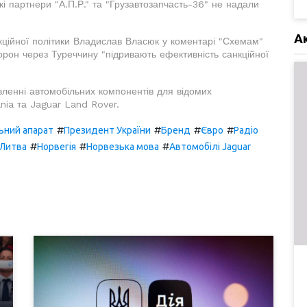
ькі партнери "А.П.Р." та "Грузавтозапчасть-36" не надали
А
кційної політики Владислав Власюк у коментарі "Схемам"
орон через Туреччину "підривають ефективність санкційної
вленні автомобільних компонентів для відомих
nia та Jaguar Land Rover.
#
#
#
#
ьний апарат
Президент України
Бренд
Євро
Радіо
#
#
#
Литва
Норвегія
Норвезька мова
Автомобілі Jaguar