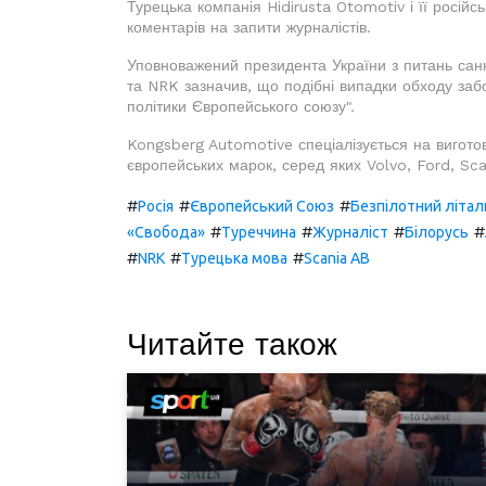
Турецька компанія Hidirusta Otomotiv і її російс
коментарів на запити журналістів.
Уповноважений президента України з питань сан
та NRK зазначив, що подібні випадки обходу заб
політики Європейського союзу".
Kongsberg Automotive спеціалізується на вигото
європейських марок, серед яких Volvo, Ford, Sca
#
#
#
Росія
Європейський Союз
Безпілотний літал
#
#
#
#
«Свобода»
Туреччина
Журналіст
Білорусь
#
#
#
NRK
Турецька мова
Scania AB
Читайте також