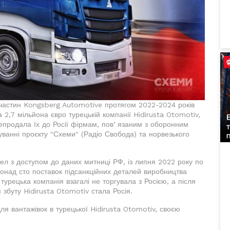
частин Kongsberg Automotive протягом 2022-2024 років
 2,7 мільйона євро турецькій компанії Hidirusta Otomotiv,
епродала їх до Росії фірмам, повʼязаним з оборонним
уванні проєкту "Схеми" (Радіо Свобода) та норвезького
ел з доступом до даних митниці РФ, із липня 2022 року по
понад сто поставок підсанкційних деталей виробництва
турецька компанія взагалі не торгувала з Росією, а після
збуту Hidirusta Otomotiv стала Росія.
 для вантажівок в турецької Hidirusta Otomotiv, своєю