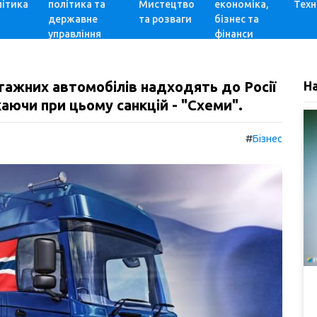
ітика
політика та
Мистецтво
економіка,
Техн
державне
та розваги
бізнес та
управління
фінанси
тажних автомобілів надходять до Росії
Н
аючи при цьому санкцій - "Схеми".
#
Бізнес