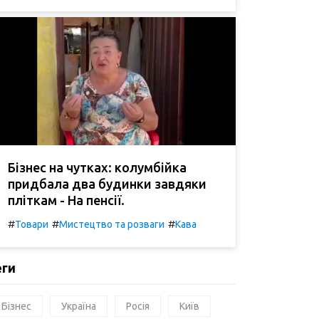
Бізнес на чутках: колумбійка
придбала два будинки завдяки
пліткам - На пенсії.
#
#
#
Товари
Мистецтво та розваги
Кава
еги
Бізнес
Україна
Росія
Київ