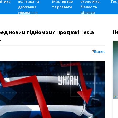
ітика
політика та
Мистецтво
економіка,
Техн
державне
та розваги
бізнес та
управління
фінанси
ред новим підйомом? Продажі Tesla
Н
.
#
Бізнес