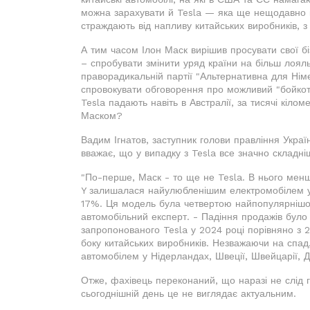
можна зарахувати й Tesla — яка ще нещодавно
страждають від напливу китайських виробників, з
А тим часом Ілон Маск вирішив просувати свої бі
– спробувати змінити уряд країни на більш лояль
праворадикальній партії "Альтернативна для Нім
спровокувати обговорення про можливий "бойкот"
Tesla падають навіть в Австралії, за тисячі кілом
Маском?
Вадим Ігнатов, заступник голови правління Україн
вважає, що у випадку з Tesla все значно складні
"По-перше, Маск - то ще не Tesla. В нього менш
Y залишалася найулюбленішим електромобілем у Є
17%. Ця модель була четвертою найпопулярнішою 
автомобільний експерт. - Падіння продажів було
запропонованого Tesla у 2024 році порівняно з 2
боку китайських виробників. Незважаючи на спа
автомобілем у Нідерландах, Швеції, Швейцарії, Дан
Отже, фахівець переконаний, що наразі не слід 
сьогоднішній день це не виглядає актуальним.