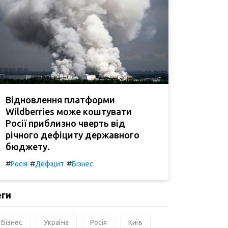
Відновлення платформи
Wildberries може коштувати
Росії приблизно чверть від
річного дефіциту державного
бюджету.
#
#
#
Росія
Дефіцит
Бізнес
еги
Бізнес
Україна
Росія
Київ