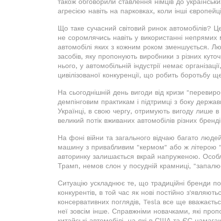
також обговорили ставлення німців до українськи
агресією навіть на парковках, коли інші європейці
Що таке сучасний світовий ринок автомобілів? Ц
не соромлячись навіть у використанні непрямих 
автомобілі яких з кожним роком зменшується. Лю
засобів, яку пропонують виробники з різних куточк
нього, у автомобільній індустрії немає організац
цивілізованої конкуренції, що робить боротьбу щ
На сьогоднішній день вигоди від кризи "перевироб
демпінговим практикам і підтримці з боку держав
Українці, в свою чергу, отримують вигоду лише в
великий потік вживаних автомобілів різних бренді
На фоні війни та загального відчаю багато людей
машину з привабливим "кермом" або ж літерою "Т
авторинку залишається вкрай напруженою. Особли
Трамп, немов слон у посудній крамниці, "запалю
Ситуацію ускладнює те, що традиційні бренди по
конкурентів, в той час як нові постійно з'являють
консервативних поглядів, Tesla все ще вважаєтьс
неї зовсім інше. Справжніми новачками, які проп
китайські автомобілі, на які в США та ЄС намаг