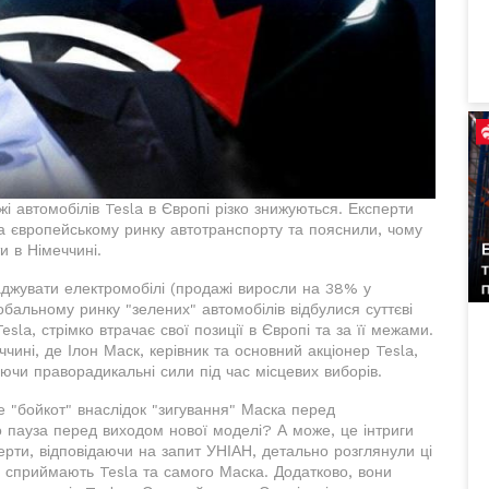
і автомобілів Tesla в Європі різко знижуються. Експерти
а європейському ринку автотранспорту та пояснили, чому
 в Німеччині.
джувати електромобілі (продажі виросли на 38% у
обальному ринку "зелених" автомобілів відбулися суттєві
sla, стрімко втрачає свої позиції в Європі та за її межами.
чині, де Ілон Маск, керівник та основний акціонер Tesla,
уючи праворадикальні сили під час місцевих виборів.
 "бойкот" внаслідок "зигування" Маска перед
 пауза перед виходом нової моделі? А може, це інтриги
ерти, відповідаючи на запит УНІАН, детально розглянули ці
і сприймають Tesla та самого Маска. Додатково, вони