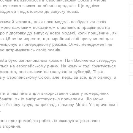
н суттєвого зниження обсягів продажів. Ще однією
моделей і підготовкою до запуску нових.
азвичай чекають, поки нова модель позбудеться своїх
 мене важливим показником є активність працівників на
ро підготовку до випуску нової моделі, коли працівники, які
 1,5 зміни через те, що виробничі лінії призупинені для
функціонує в попередньому режимі. Отже, менеджмент не
ує дотримуватись своїх планів.
Tesla було запланованим кроком. Пан Василенко стверджує
ається на європейському ринку. На чому ж тоді ґрунтуються
ксперта, незважаючи на скасування субсидій, Tesla
 у Європейському Союзі, але, перш за все, для бізнесу, а
дити й інші пільги для використання саме у комерційних
обачити, як їх використовують з причепами. Що може
для бізнесу купує, наприклад, пільгову Model Y з причепом і
.
ння електромобілів робить їх експлуатацію значно
 згоряння.