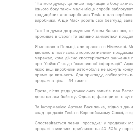
"На мою думку, це лише піар-акція з боку активіс
їхнього боку також мали місце спроби заблокуват
традиційних автовиробників Tesla стала серйозн
виробники. А ще Маск робить свої безглузді заяви
Такої ж думки дотримується Артем Василенко, ге
проживає в Європі та активно займається прода
Я мешкаю в Польщі, але працюю в Німеччині. Мо
діяльність пов'язана з корпоративними продажам
мережах, хоча дійсно спостерігається зниження пр
про "бойкот" як до "замовленої інформації". Адж
якою інші виробники автомобілів не можуть конку
прямо це визнають. Для прикладу, собівартість по
продажна ціна - 54 тисячі.
Проте, після ряду уточнюючих запитів, пан Васил
деякі ознаки бойкоту. Однак ці фактори не є сут
За інформацією Артема Василенка, згідно з даними
спад продажів Tesla в Європейському Союзі, зок
Спостерігається певна "просадка" у продажах Mod
продажі знизилися приблизно на 40-50% у порів