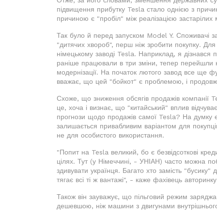
підвищення прибутку Tesla стало однією з причи
причиною є "пробіл" між реалізацією застарілих 
Так було й перед запуском Model Y. Споживачі з
"дитячих хвороб", перш ніж зробити покупку. Для
німецькому заводі Tesla. Наприклад, я дізнався п
раніше працювали в три зміни, тепер перейшли на
модернізації. На початок лютого завод все ще 
вважає, що цей "бойкот" є проблемою, і продовж
Схоже, що зниження обсягів продажів компанії 
це, хоча і визнає, що "китайський" вплив відчув
прогнози щодо продажів самої Tesla? На думку е
залишається привабливим варіантом для покупців
не для особистого використання.
"Попит на Tesla великий, бо є безвідсоткові кре
цілях. Тут (у Німеччині, - УНІАН) часто можна п
здивувати українця. Багато хто замість "бусику" 
тягає всі ті ж вантажі", - каже фахівець авторинку
Також він зауважує, що пільговий режим заряджа
дешевшою, ніж машини з двигунами внутрішнього