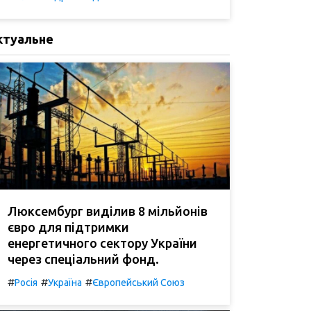
ктуальне
Люксембург виділив 8 мільйонів
євро для підтримки
енергетичного сектору України
через спеціальний фонд.
#
#
#
Росія
Україна
Європейський Союз