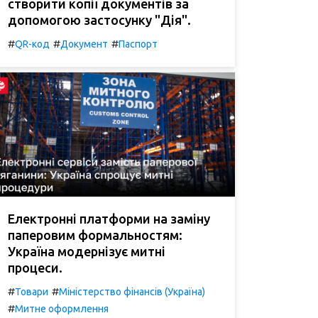
створити копії документів за
допомогою застосунку "Дія".
#
#
#
QR-код
Документ
Паспорт
Електронні платформи на заміну
паперовим формальностям:
Україна модернізує митні
процеси.
#
#
Товари
Міністерство фінансів (Україна)
#
Митне оформлення