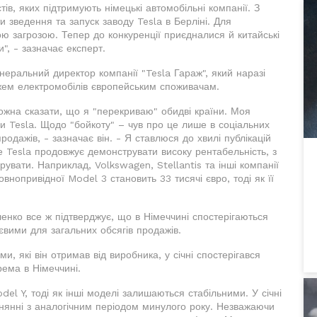
тів, яких підтримують німецькі автомобільні компанії. З
и зведення та запуск заводу Tesla в Берліні. Для
ою загрозою. Тепер до конкуренції приєдналися й китайські
", - зазначає експерт.
неральний директор компанії "Tesla Гараж", який наразі
жем електромобілів європейським споживачам.
жна сказати, що я "перекриваю" обидві країни. Моя
и Tesla. Щодо "бойкоту" – чув про це лише в соціальних
одажів, - зазначає він. - Я ставлюся до хвилі публікацій
е Tesla продовжує демонструвати високу рентабельність, з
рувати. Наприклад, Volkswagen, Stellantis та інші компанії
внопривідної Model 3 становить 33 тисячі євро, тоді як її
енко все ж підтверджує, що в Німеччині спостерігаються
тєвими для загальних обсягів продажів.
, які він отримав від виробника, у січні спостерігався
рема в Німеччині.
el Y, тоді як інші моделі залишаються стабільними. У січні
нянні з аналогічним періодом минулого року. Незважаючи