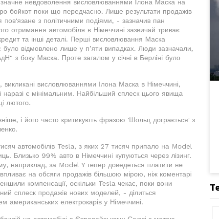
нує значне невдоволення висловлюваннями Ілона Маска на
 про бойкот поки що передчасно. Лише результати продажів
я пов'язане з політичними подіями, - зазначив пан
ого отримання автомобіля в Німеччині зазвичай триває
и кредит та інші деталі. Перші висловлювання Маска
час було відмовлено лише у п’яти випадках. Люди зазначали,
дН" з боку Маска. Проте загалом у січні в Берліні було
ь, викликані висловлюваннями Ілона Маска в Німеччині,
жі наразі є мінімальним. Найбільший сплеск цього явища
і лютого.
ніше, і його часто критикують фразою 'Шольц дограється' з
ленко.
исяч автомобілів Tesla, з яких 27 тисяч припало на Model
ниць. Близько 99% авто в Німеччині купуються через лізинг.
ому, наприклад, за Model Y тепер доведеться платити не
 впливає на обсяги продажів більшою мірою, ніж коментарі
еншили компенсації, оскільки Tesla чекає, поки вони
Т
чний сплеск продажів нових моделей, - ділиться
м американських електрокарів у Німеччині.
бсидій на автомобілі в Європейському Союзі з метою