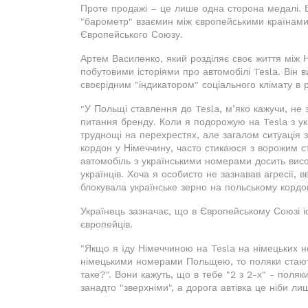
Проте продажі – це лише одна сторона медалі. 
"барометр" взаємин між європейськими країнами
Європейського Союзу.
Артем Василенко, який розділяє своє життя між
побутовими історіями про автомобілі Tesla. Він
своєрідним "індикатором" соціального клімату в 
"У Польщі ставлення до Tesla, м’яко кажучи, не 
питання бренду. Коли я подорожую на Tesla з у
труднощі на перехрестях, але загалом ситуація 
кордон у Німеччину, часто стикаюся з ворожим с
автомобіль з українськими номерами досить вис
українців. Хоча я особисто не зазнавав агресії,
блокувала українське зерно на польському кордо
Українець зазначає, що в Європейському Союзі іс
європейців.
"Якщо я їду Німеччиною на Tesla на німецьких но
німецькими номерами Польщею, то поляки стають
таке?". Вони кажуть, що в тебе "2 з 2-х" - поляки
занадто "зверхніми", а дорога автівка це ніби лиш