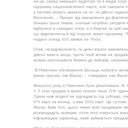
на це, серед німецької аудиторії та в медіа іс
підтримку націоналістичної партії, але говорити
у лютому можуть вказати на те, чи дійсно падінн
Василенко. - Процес від замовлення до фактичн
близько трьох тижнів, оскільки потрібно узгодит
відбулися в середині січня, а в Берліні за цей 
що відмовляються від покупок через підтримку "А
подано понад 300 заявок на Tesla.
Отже, незадоволеність та деякі втрати замовлен
дійсно мають місце, проте їхній вплив на прода
можна прогнозувати ближче до виборів, наприкінц
"В Німеччині обговорення Шольца набагато актив
різних причин, ніж Маска", - стверджує пан Васи
Минулого року в Німеччині було реалізовано 35 т
Y. У січні продажі в країні склали лише 1216 оди
Однак нові моделі не підпадають під субсидії, т
475 євро на місяць, а вже 1000 євро. Це суттєво
Маска. Крім того, цього тижня всім продавцям зм
розпродадуть залишки, після чого очікується зна
інформацією українець, який займається продаже
Отже, за його словами, зменшення державних су