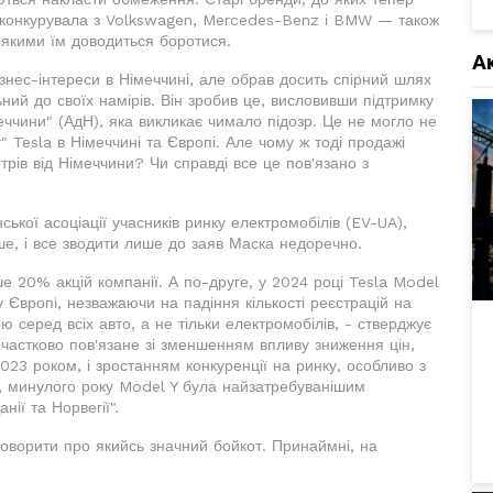
 конкурувала з Volkswagen, Mercedes-Benz і BMW — також
 якими їм доводиться боротися.
А
знес-інтереси в Німеччині, але обрав досить спірний шлях
ний до своїх намірів. Він зробив це, висловивши підтримку
еччини" (АдН), яка викликає чимало підозр. Це не могло не
 Tesla в Німеччині та Європі. Але чому ж тоді продажі
етрів від Німеччини? Чи справді все це пов'язано з
ської асоціації учасників ринку електромобілів (EV-UA),
ше, і все зводити лише до заяв Маска недоречно.
е 20% акцій компанії. А по-друге, у 2024 році Tesla Model
вропі, незважаючи на падіння кількості реєстрацій на
серед всіх авто, а не тільки електромобілів, - стверджує
 частково пов'язане зі зменшенням впливу зниження цін,
023 роком, і зростанням конкуренції на ринку, особливо з
д, минулого року Model Y була найзатребуванішим
ії та Норвегії".
говорити про якийсь значний бойкот. Принаймні, на