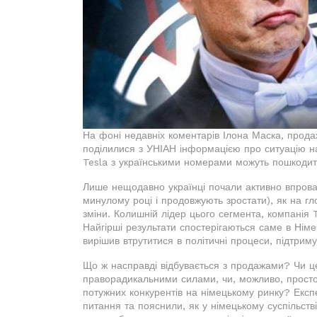
На фоні недавніх коментарів Ілона Маска, продаж
поділилися з УНІАН інформацією про ситуацію н
Tesla з українськими номерами можуть пошкодити
Лише нещодавно українці почали активно впрова
минулому році і продовжують зростати), як на гл
зміни. Колишній лідер цього сегмента, компанія Te
Найгірші результати спостерігаються саме в Німеч
вирішив втрутитися в політичні процеси, підтрим
Що ж насправді відбувається з продажами? Чи це
праворадикальними силами, чи, можливо, просто
потужних конкурентів на німецькому ринку? Експ
питання та пояснили, як у німецькому суспільств