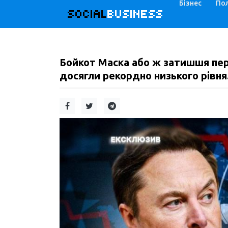
Бізнес
Пол
SOCIAL
BUSINESS
Бойкот Маска або ж затишшя пе
досягли рекордно низького рівня