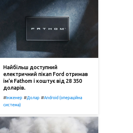
Найбільш доступний
електричний пікап Ford отримав
ім'я Fathom і коштує від 28 350
доларів.
#
#
#
Інженер
Долар
Android (операційна
система)