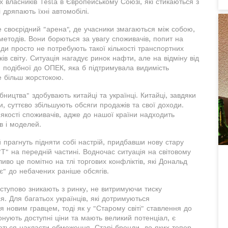
х власників Tesla в Європейському Союзі, які стикаються з
 дряпають їхні автомобілі.
е своєрідний "арена", де учасники змагаються між собою,
методів. Вони борються за увагу споживачів, попит на
ди просто не потребують такої кількості транспортних
ів світу. Ситуація нагадує ринок нафти, але на відміну від
ії, подібної до ОПЕК, яка б підтримувала видимість
е більш жорстокою.
ництва" здобувають китайці та українці. Китайці, завдяки
и, суттєво збільшують обсяги продажів та свої доходи.
 якості споживачів, адже до нашої країни надходить
в і моделей.
 прагнуть підняти собі настрій, придбавши нову стару
" на передній частині. Водночас ситуація на світовому
во це помітно на тлі торгових конфліктів, які Дональд
є" до небачених раніше обсягів.
ступово зникають з ринку, не витримуючи тиску
ся. Для багатьох українців, які дотримуються
я новим гравцем, тоді як у "Старому світі" ставлення до
онують доступні ціни та мають великий потенціал, є
аються накласти обмеження. Старі бренди, до яких тепер