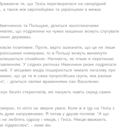
Вражаюче те, що Tesla перетворилася на своєрідний
, а також між європейцями та українцями в межах
 Німеччиною та Польщею, ділиться захоплюючими
 виявляє, що подряпини на чужих машинах можуть слугувати
різних державах.
зовсім позитивне. Проте, варто зазначити, що це не лише
країнськими номерами, то в Польщі можуть виникнути
залишається спокійною. Натомість, як тільки я перетинаю
тавленням. У східних регіонах Німеччини ризик подряпати
окий. У місцевих медіа поширюється чимало негативу про
 вважаю, що це та ж сама проросійська група, яка раніше
ні", - ділиться своїми враженнями пан Василенко.
нує безліч стереотипів, які панують навіть серед самих
мерах, то ніхто не зверне уваги. Коли ж я їду на Tesla з
 дуже напруженими. Я питав у друзів-поляків: "А що
 не люблять одразу і німців, і Tesla. Німців вважають
е підкреслює", - каже він.