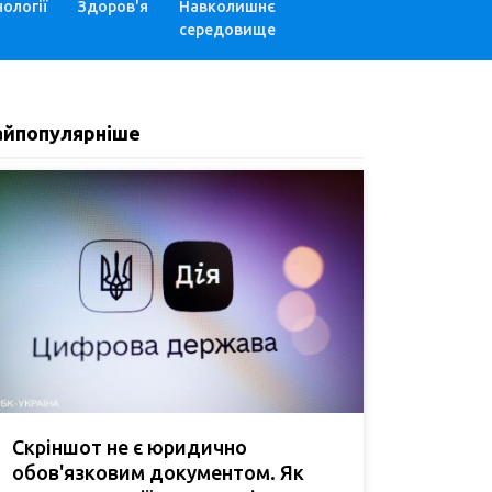
ології
Здоров'я
Навколишнє
середовище
айпопулярніше
Скріншот не є юридично
обов'язковим документом. Як