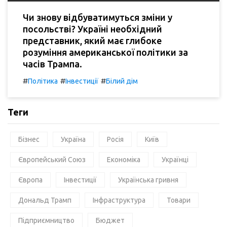
Чи знову відбуватимуться зміни у
посольстві? Україні необхідний
представник, який має глибоке
розуміння американської політики за
часів Трампа.
#
#
#
Політика
Інвестиції
Білий дім
Теги
Бізнес
Україна
Росія
Київ
Європейський Союз
Економіка
Українці
Європа
Інвестиції
Українська гривня
Дональд Трамп
Інфраструктура
Товари
Підприємництво
Бюджет