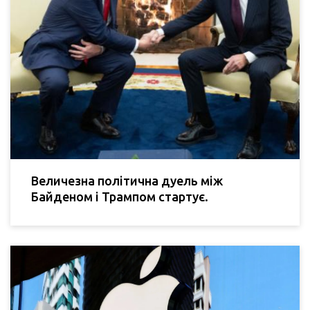
Величезна політична дуель між
Байденом і Трампом стартує.