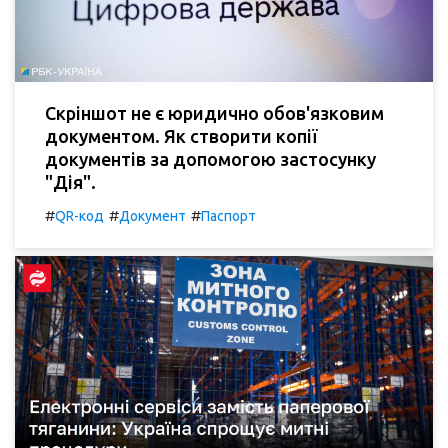
Скріншот не є юридично обов'язковим
документом. Як створити копії
документів за допомогою застосунку
"Дія".
#
#
#
QR-код
Документ
Паспорт