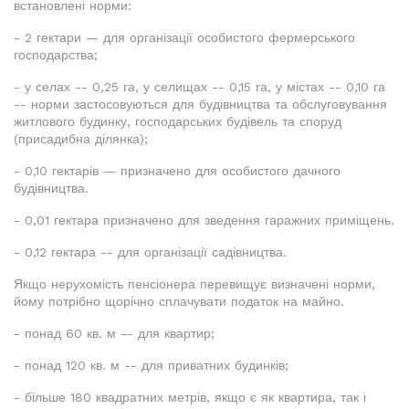
встановлені норми:
- 2 гектари — для організації особистого фермерського
господарства;
- у селах -- 0,25 га, у селищах -- 0,15 га, у містах -- 0,10 га
-- норми застосовуються для будівництва та обслуговування
житлового будинку, господарських будівель та споруд
(присадибна ділянка);
- 0,10 гектарів — призначено для особистого дачного
будівництва.
- 0,01 гектара призначено для зведення гаражних приміщень.
- 0,12 гектара -- для організації садівництва.
Якщо нерухомість пенсіонера перевищує визначені норми,
йому потрібно щорічно сплачувати податок на майно.
- понад 60 кв. м -- для квартир;
- понад 120 кв. м -- для приватних будинків;
- більше 180 квадратних метрів, якщо є як квартира, так і