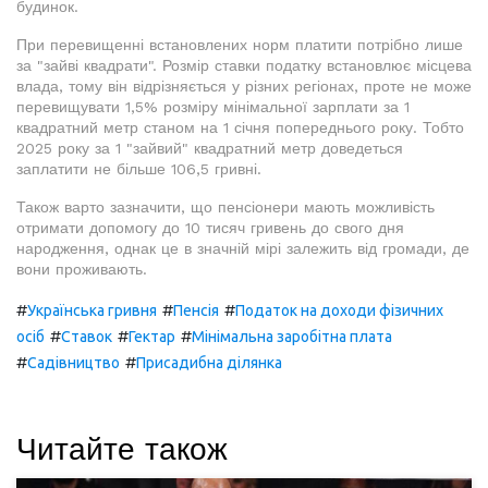
будинок.
При перевищенні встановлених норм платити потрібно лише
за "зайві квадрати". Розмір ставки податку встановлює місцева
влада, тому він відрізняється у різних регіонах, проте не може
перевищувати 1,5% розміру мінімальної зарплати за 1
квадратний метр станом на 1 січня попереднього року. Тобто
2025 року за 1 "зайвий" квадратний метр доведеться
заплатити не більше 106,5 гривні.
Також варто зазначити, що пенсіонери мають можливість
отримати допомогу до 10 тисяч гривень до свого дня
народження, однак це в значній мірі залежить від громади, де
вони проживають.
#
#
#
Українська гривня
Пенсія
Податок на доходи фізичних
#
#
#
осіб
Ставок
Гектар
Мінімальна заробітна плата
#
#
Садівництво
Присадибна ділянка
Читайте також