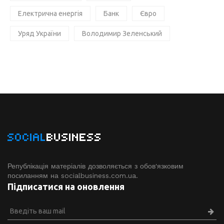
Електрична енергія
Банк
Євро
Уряд України
Володимир Зеленський
SOCIAL
BUSINESS
Републікація матеріалів дозволяється з обов'язковим
посиланням на socialbusiness.com.ua.
Підписатися на оновлення