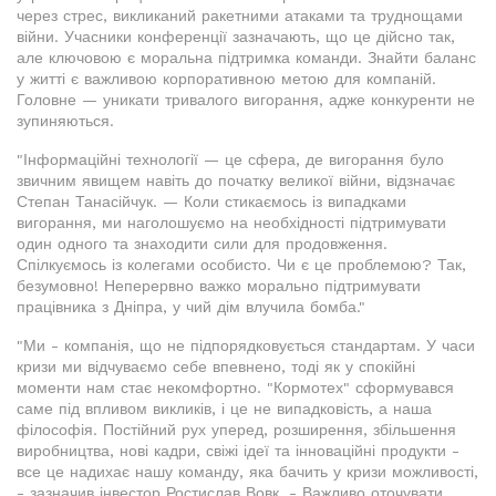
через стрес, викликаний ракетними атаками та труднощами
війни. Учасники конференції зазначають, що це дійсно так,
але ключовою є моральна підтримка команди. Знайти баланс
у житті є важливою корпоративною метою для компаній.
Головне — уникати тривалого вигорання, адже конкуренти не
зупиняються.
"Інформаційні технології — це сфера, де вигорання було
звичним явищем навіть до початку великої війни, відзначає
Степан Танасійчук. — Коли стикаємось із випадками
вигорання, ми наголошуємо на необхідності підтримувати
один одного та знаходити сили для продовження.
Спілкуємось із колегами особисто. Чи є це проблемою? Так,
безумовно! Неперервно важко морально підтримувати
працівника з Дніпра, у чий дім влучила бомба."
"Ми - компанія, що не підпорядковується стандартам. У часи
кризи ми відчуваємо себе впевнено, тоді як у спокійні
моменти нам стає некомфортно. "Кормотех" сформувався
саме під впливом викликів, і це не випадковість, а наша
філософія. Постійний рух уперед, розширення, збільшення
виробництва, нові кадри, свіжі ідеї та інноваційні продукти -
все це надихає нашу команду, яка бачить у кризи можливості,
- зазначив інвестор Ростислав Вовк. - Важливо оточувати