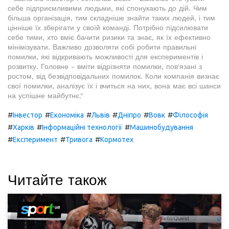
себе підприємливими людьми, які спонукають до дій. Чим
більша організація, тим складніше знайти таких людей, і тим
цінніше їх зберігати у своїй команді. Потрібно підсилювати
себе тими, хто вміє бачити ризики та знає, як їх ефективно
мінімізувати. Важливо дозволяти собі робити правильні
помилки, які відкривають можливості для експериментів і
розвитку. Головне - вміти відрізняти помилки, пов'язані з
ростом, від безвідповідальних помилок. Коли компанія визнає
свої помилки, аналізує їх і вчиться на них, вона має всі шанси
на успішне майбутнє."
#
#
#
#
#
#
Інвестор
Економіка
Львів
Дніпро
Вовк
Філософія
#
#
#
Харків
Інформаційні технології
Машинобудування
#
#
#
Експеримент
Тривога
Кормотех
Читайте також