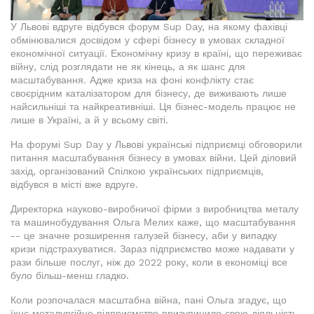
У Львові вдруге відбувся форум Sup Day, на якому фахівці
обмінювалися досвідом у сфері бізнесу в умовах складної
економічної ситуації. Економічну кризу в країні, що переживає
війну, слід розглядати не як кінець, а як шанс для
масштабування. Адже криза на фоні конфлікту стає
своєрідним каталізатором для бізнесу, де виживають лише
найсильніші та найкреативніші. Ця бізнес-модель працює не
лише в Україні, а й у всьому світі.
На форумі Sup Day у Львові українські підприємці обговорили
питання масштабування бізнесу в умовах війни. Цей діловий
захід, організований Спілкою українських підприємців,
відбувся в місті вже вдруге.
Директорка науково-виробничої фірми з виробництва металу
та машинобудування Ольга Мелих каже, що масштабування
-- це значне розширення галузей бізнесу, аби у випадку
кризи підстрахуватися. Зараз підприємство може надавати у
рази більше послуг, ніж до 2022 року, коли в економіці все
було більш-менш гладко.
Коли розпочалася масштабна війна, пані Ольга згадує, що
їхнє металургійне підприємство призупинило свою діяльність