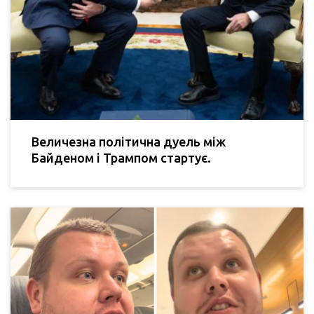
Величезна політична дуель між
Байденом і Трампом стартує.