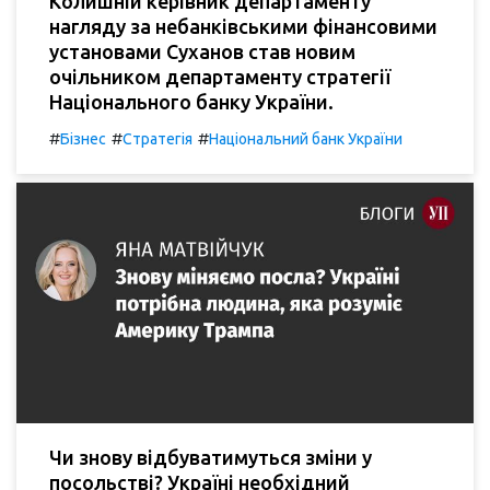
Колишній керівник департаменту
нагляду за небанківськими фінансовими
установами Суханов став новим
очільником департаменту стратегії
Національного банку України.
#
#
#
Бізнес
Стратегія
Національний банк України
Чи знову відбуватимуться зміни у
посольстві? Україні необхідний