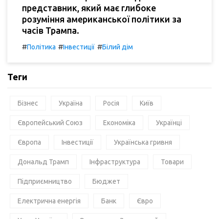
представник, який має глибоке
розуміння американської політики за
часів Трампа.
#
#
#
Політика
Інвестиції
Білий дім
Теги
Бізнес
Україна
Росія
Київ
Європейський Союз
Економіка
Українці
Європа
Інвестиції
Українська гривня
Дональд Трамп
Інфраструктура
Товари
Підприємництво
Бюджет
Електрична енергія
Банк
Євро