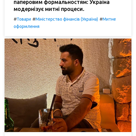
паперовим формальностям: Україна
модернізує митні процеси.
#
#
#
Товари
Міністерство фінансів (Україна)
Митне
оформлення