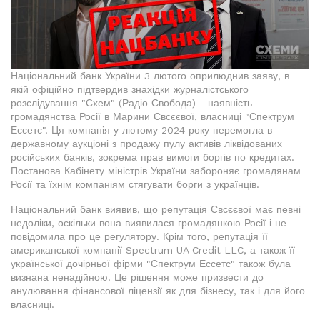
Національний банк України 3 лютого оприлюднив заяву, в
якій офіційно підтвердив знахідки журналістського
розслідування "Схем" (Радіо Свобода) - наявність
громадянства Росії в Марини Євсєєвої, власниці "Спектрум
Ессетс". Ця компанія у лютому 2024 року перемогла в
державному аукціоні з продажу пулу активів ліквідованих
російських банків, зокрема прав вимоги боргів по кредитах.
Постанова Кабінету міністрів України забороняє громадянам
Росії та їхнім компаніям стягувати борги з українців.
Національний банк виявив, що репутація Євсєєвої має певні
недоліки, оскільки вона виявилася громадянкою Росії і не
повідомила про це регулятору. Крім того, репутація її
американської компанії Spectrum UA Credit LLC, а також її
української дочірньої фірми "Спектрум Ессетс" також була
визнана ненадійною. Це рішення може призвести до
анулювання фінансової ліцензії як для бізнесу, так і для його
власниці.