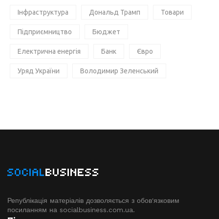
Інфраструктура
Дональд Трамп
Товари
Підприємництво
Бюджет
Електрична енергія
Банк
Євро
Уряд України
Володимир Зеленський
SOCIAL
BUSINESS
Републікація матеріалів дозволяється з обов'язковим
посиланням на socialbusiness.com.ua.