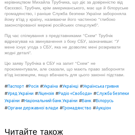
керівництвом Михайла Трубчика, що діє за довіреністю від
Євсєєвої. Трубчик, крім американського, має ще й білоруське
громадянство, і раніше Служба безпеки України забороняла
йому в'їзд у країну, називаючи його частиною "глибоко
законспірованої мережі російських спецслужб".
Під час спілкування з представниками "Схем" Трубчік
відреагував на звинувачення з боку СБУ, зазначивши: "У
мене існує угода з СБУ, яка не дозволяє мені розкривати
жодні деталі".
Цю заяву Трубчіка в СБУ на запит "Схем" не
прокоментували, але сказали, що мають право забороняти
в'їзд іноземцям, якщо вбачають для цього законні підстави.
#
#
#
#
#
Паспорт
Росія
Україна
Українці
Українська гривня
#
#
#
#
Уряд України
Ліцензія
Радіо «Свобода»
Служба безпеки
#
#
#
України
Національний банк України
Банк
Білорусь
#
#
#
Органи державної влади
Громадянство
Аукціон
Читайте також