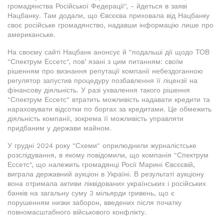
громадянства Російської Федерації", - йдеться в заяві
Нацбанку. Там додали, що Євсєєва приховала від Нацбанку
своє російське громадянство, надавши інформацію лише про
американське.
На своєму сайті Нацбанк анонсує й "подальші дії щодо ТОВ
"Спектрум Ессетс", повʼязані з цим питанням: своїм
рішенням про визнання репутації компанії небездоганною
регулятор запустив процедуру позбавлення її ліцензії на
фінансову діяльність. У разі ухвалення такого рішення
"Спектрум Ессетс" втратить можливість надавати кредити та
нараховувати відсотки по боргах за кредитами. Це обмежить
діяльність компанії, зокрема її можливість управляти
придбаним у держави майном.
У грудні 2024 року "Схеми" оприлюднили журналістське
розслідування, в якому повідомили, що компанія "Спектрум
Ессетс", що належить громадянці Росії Марині Євсєєвій,
виграла державний аукціон в Україні. В результаті аукціону
вона отримала активи ліквідованих українських і російських
банків на загальну суму 3 мільярди гривень, що є
порушенням низки заборон, введених після початку
повномасштабного військового конфлікту.