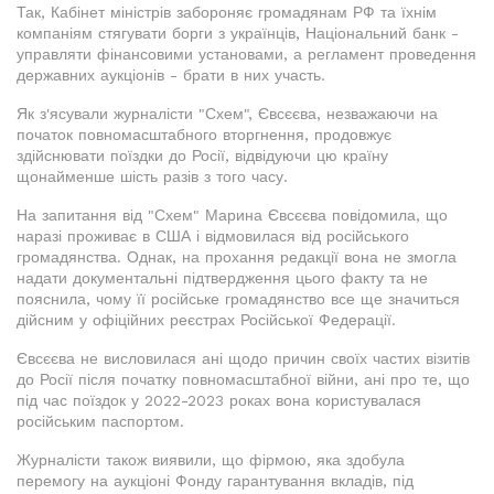
Так, Кабінет міністрів забороняє громадянам РФ та їхнім
компаніям стягувати борги з українців, Національний банк -
управляти фінансовими установами, а регламент проведення
державних аукціонів - брати в них участь.
Як з'ясували журналісти "Схем", Євсєєва, незважаючи на
початок повномасштабного вторгнення, продовжує
здійснювати поїздки до Росії, відвідуючи цю країну
щонайменше шість разів з того часу.
На запитання від "Схем" Марина Євсєєва повідомила, що
наразі проживає в США і відмовилася від російського
громадянства. Однак, на прохання редакції вона не змогла
надати документальні підтвердження цього факту та не
пояснила, чому її російське громадянство все ще значиться
дійсним у офіційних реєстрах Російської Федерації.
Євсєєва не висловилася ані щодо причин своїх частих візитів
до Росії після початку повномасштабної війни, ані про те, що
під час поїздок у 2022-2023 роках вона користувалася
російським паспортом.
Журналісти також виявили, що фірмою, яка здобула
перемогу на аукціоні Фонду гарантування вкладів, під