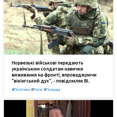
Норвезькі військові передають
українським солдатам навички
виживання на фронті, впроваджуючи
"вікінгський дух", - повідомляє BI.
#
#
#
Політика
Росія
Польща