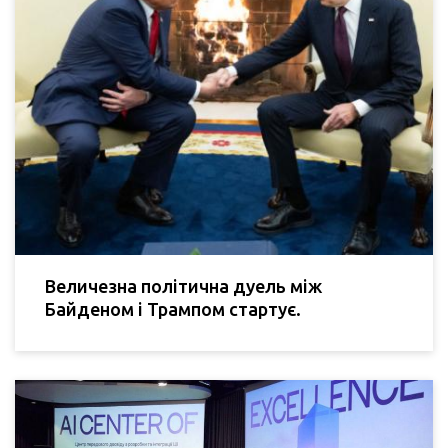
Величезна політична дуель між
Байденом і Трампом стартує.