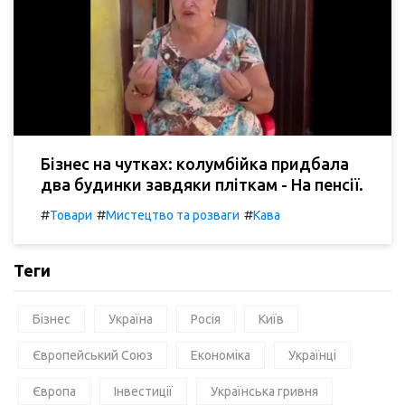
Бізнес на чутках: колумбійка придбала
два будинки завдяки пліткам - На пенсії.
#
#
#
Товари
Мистецтво та розваги
Кава
Теги
Бізнес
Україна
Росія
Київ
Європейський Союз
Економіка
Українці
Європа
Інвестиції
Українська гривня