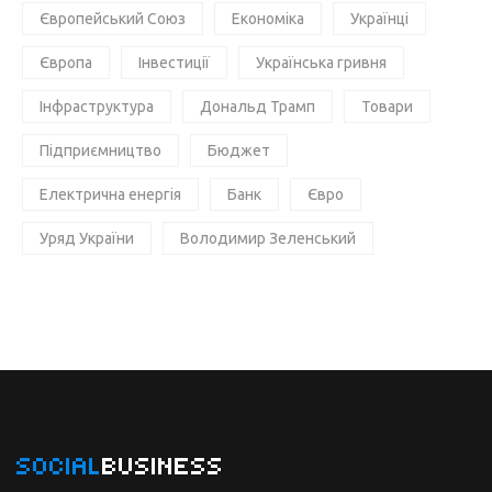
Європейський Союз
Економіка
Українці
Європа
Інвестиції
Українська гривня
Інфраструктура
Дональд Трамп
Товари
Підприємництво
Бюджет
Електрична енергія
Банк
Євро
Уряд України
Володимир Зеленський
SOCIAL
BUSINESS