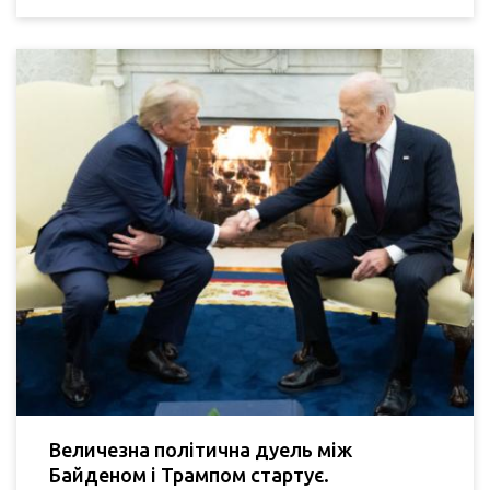
Величезна політична дуель між
Байденом і Трампом стартує.