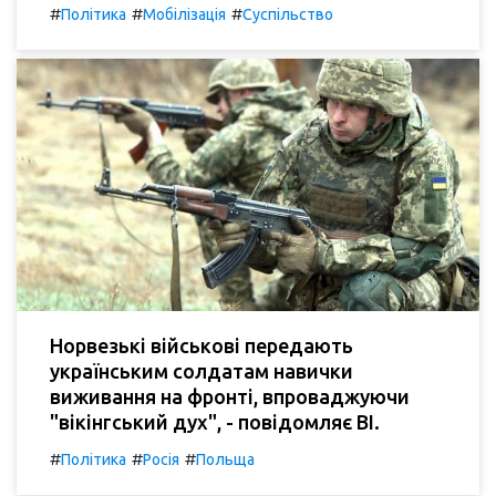
#
#
#
Політика
Мобілізація
Суспільство
Норвезькі військові передають
українським солдатам навички
виживання на фронті, впроваджуючи
"вікінгський дух", - повідомляє BI.
#
#
#
Політика
Росія
Польща