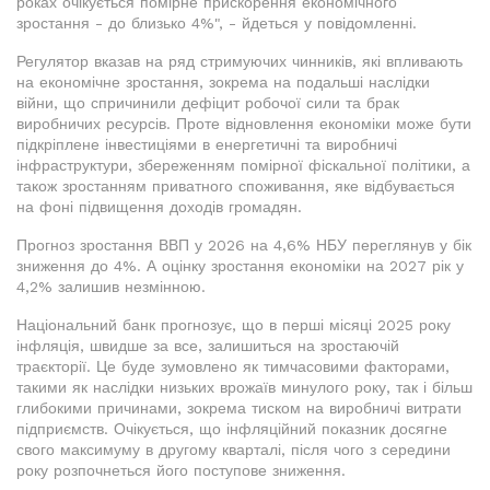
роках очікується помірне прискорення економічного
зростання - до близько 4%", - йдеться у повідомленні.
Регулятор вказав на ряд стримуючих чинників, які впливають
на економічне зростання, зокрема на подальші наслідки
війни, що спричинили дефіцит робочої сили та брак
виробничих ресурсів. Проте відновлення економіки може бути
підкріплене інвестиціями в енергетичні та виробничі
інфраструктури, збереженням помірної фіскальної політики, а
також зростанням приватного споживання, яке відбувається
на фоні підвищення доходів громадян.
Прогноз зростання ВВП у 2026 на 4,6% НБУ переглянув у бік
зниження до 4%. А оцінку зростання економіки на 2027 рік у
4,2% залишив незмінною.
Національний банк прогнозує, що в перші місяці 2025 року
інфляція, швидше за все, залишиться на зростаючій
траєкторії. Це буде зумовлено як тимчасовими факторами,
такими як наслідки низьких врожаїв минулого року, так і більш
глибокими причинами, зокрема тиском на виробничі витрати
підприємств. Очікується, що інфляційний показник досягне
свого максимуму в другому кварталі, після чого з середини
року розпочнеться його поступове зниження.