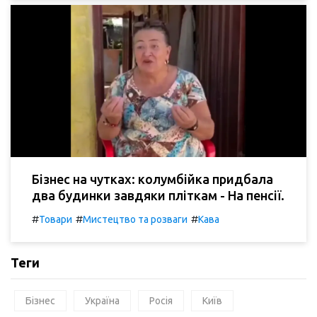
Бізнес на чутках: колумбійка придбала
два будинки завдяки пліткам - На пенсії.
#
#
#
Товари
Мистецтво та розваги
Кава
Теги
Бізнес
Україна
Росія
Київ