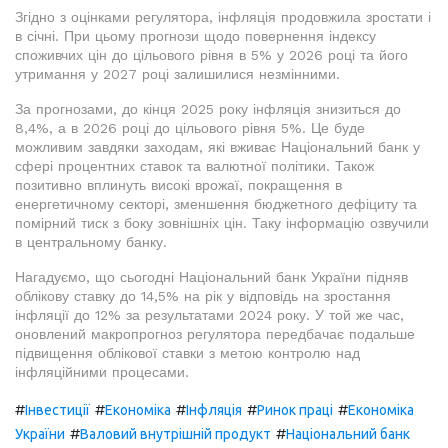
Згідно з оцінками регулятора, інфляція продовжила зростати і
в січні. При цьому прогнози щодо повернення індексу
споживчих цін до цільового рівня в 5% у 2026 році та його
утримання у 2027 році залишилися незмінними.
За прогнозами, до кінця 2025 року інфляція знизиться до
8,4%, а в 2026 році до цільового рівня 5%. Це буде
можливим завдяки заходам, які вживає Національний банк у
сфері процентних ставок та валютної політики. Також
позитивно вплинуть високі врожаї, покращення в
енергетичному секторі, зменшення бюджетного дефіциту та
помірний тиск з боку зовнішніх цін. Таку інформацію озвучили
в центральному банку.
Нагадуємо, що сьогодні Національний банк України підняв
облікову ставку до 14,5% на рік у відповідь на зростання
інфляції до 12% за результатами 2024 року. У той же час,
оновлений макропрогноз регулятора передбачає подальше
підвищення облікової ставки з метою контролю над
інфляційними процесами.
#
#
#
#
#
Інвестиції
Економіка
Інфляція
Ринок праці
Економіка
#
#
України
Валовий внутрішній продукт
Національний банк