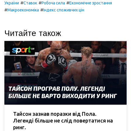
#
#
#
України
Ставок
Робоча сила
Економічне зростання
#
#
Макроекономіка
Індекс споживчих цін
Читайте також
Тайсон зазнав поразки від Пола.
Легенді більше не слід повертатися на
ринг.