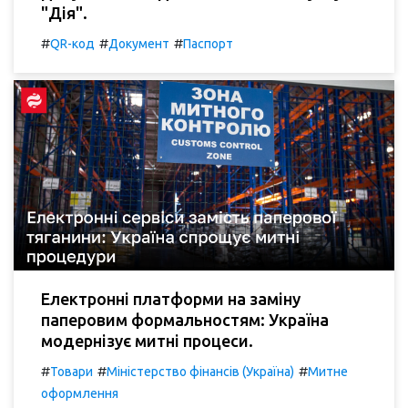
"Дія".
#
#
#
QR-код
Документ
Паспорт
Електронні платформи на заміну
паперовим формальностям: Україна
модернізує митні процеси.
#
#
#
Товари
Міністерство фінансів (Україна)
Митне
оформлення