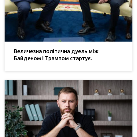
Величезна політична дуель між
Байденом і Трампом стартує.