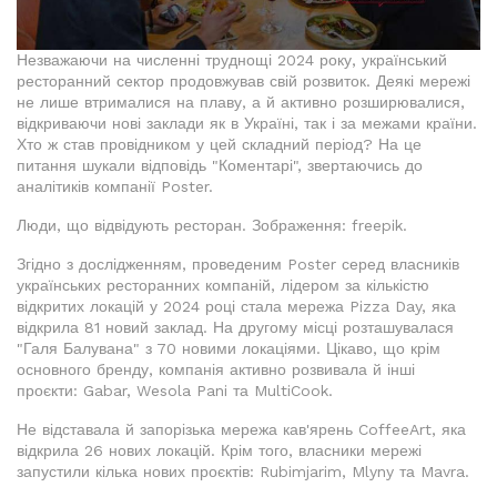
Незважаючи на численні труднощі 2024 року, український
ресторанний сектор продовжував свій розвиток. Деякі мережі
не лише втрималися на плаву, а й активно розширювалися,
відкриваючи нові заклади як в Україні, так і за межами країни.
Хто ж став провідником у цей складний період? На це
питання шукали відповідь "Коментарі", звертаючись до
аналітиків компанії Poster.
Люди, що відвідують ресторан. Зображення: freepik.
Згідно з дослідженням, проведеним Poster серед власників
українських ресторанних компаній, лідером за кількістю
відкритих локацій у 2024 році стала мережа Pizza Day, яка
відкрила 81 новий заклад. На другому місці розташувалася
"Галя Балувана" з 70 новими локаціями. Цікаво, що крім
основного бренду, компанія активно розвивала й інші
проєкти: Gabar, Wesola Pani та MultiCook.
Не відставала й запорізька мережа кав'ярень CoffeeArt, яка
відкрила 26 нових локацій. Крім того, власники мережі
запустили кілька нових проєктів: Rubimjarim, Mlyny та Mavra.