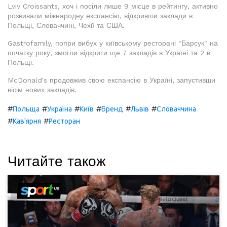
Lviv Croissants, хоч і посіли лише 9 місце в рейтингу, активно
розвивали міжнародну експансію, відкривши заклади в
Польщі, Словаччині, Чехії та США.
Gastrofamily, попри вибух у київському ресторані "Барсук" на
початку року, змогли відкрити ще 7 закладів в Україні та 2 в
Польщі.
McDonald's продовжив свою експансію в Україні, запустивши
вісім нових закладів.
#
#
#
#
#
#
Польща
Україна
Київ
Бренд
Львів
Словаччина
#
#
Кав'ярня
Ресторан
Читайте також