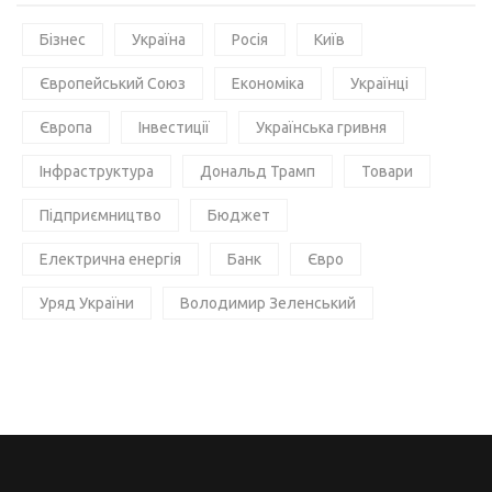
Бізнес
Україна
Росія
Київ
Європейський Союз
Економіка
Українці
Європа
Інвестиції
Українська гривня
Інфраструктура
Дональд Трамп
Товари
Підприємництво
Бюджет
Електрична енергія
Банк
Євро
Уряд України
Володимир Зеленський