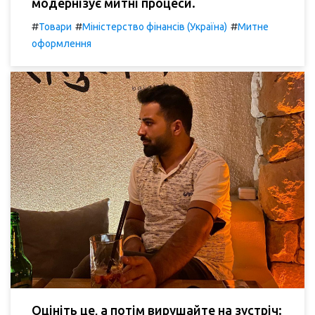
модернізує митні процеси.
#
#
#
Товари
Міністерство фінансів (Україна)
Митне
оформлення
Оцініть це, а потім вирушайте на зустріч: