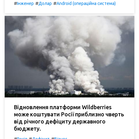
#
#
#
Інженер
Долар
Android (операційна система)
Відновлення платформи Wildberries
може коштувати Росії приблизно чверть
від річного дефіциту державного
бюджету.
#
#
#
Росія
Дефіцит
Бізнес