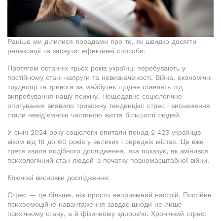
Раніше ми ділилися порадами про те, як швидко досягти
релаксації та заснути: ефективні способи.
Протягом останніх трьох років українці перебувають у
постійному стані напруги та невизначеності. Війна, економічні
труднощі та тривога за майбутнє щодня ставлять під
випробування нашу психіку. Нещодавнє соціологічне
опитування виявило тривожну тенденцію: стрес і виснаження
стали невід’ємною частиною життя більшості людей.
У січні 2024 року соціологи опитали понад 2 423 українців
віком від 18 до 60 років у великих і середніх містах. Це вже
третя хвиля подібного дослідження, яка показує, як змінився
психологічний стан людей із початку повномасштабної війни.
Ключові висновки дослідження:
Стрес — це більше, ніж просто неприємний настрій. Постійне
психоемоційне навантаження завдає шкоди не лише
психічному стану, а й фізичному здоров'ю. Хронічний стрес: