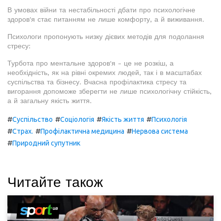
В умовах війни та нестабільності дбати про психологічне
здоров'я стає питанням не лише комфорту, а й виживання.
Психологи пропонують низку дієвих методів для подолання
стресу:
Турбота про ментальне здоров'я - це не розкіш, а
необхідність, як на рівні окремих людей, так і в масштабах
суспільства та бізнесу. Вчасна профілактика стресу та
вигорання допоможе зберегти не лише психологічну стійкість,
а й загальну якість життя.
#
#
#
#
Суспільство
Соціологія
Якість життя
Психологія
#
#
#
Страх.
Профілактична медицина
Нервова система
#
Природний супутник
Читайте також