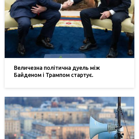
Величезна політична дуель між
Байденом і Трампом стартує.