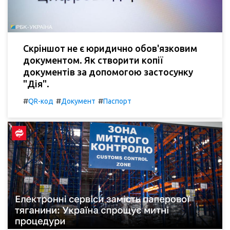
Скріншот не є юридично обов'язковим
документом. Як створити копії
документів за допомогою застосунку
"Дія".
#
#
#
QR-код
Документ
Паспорт