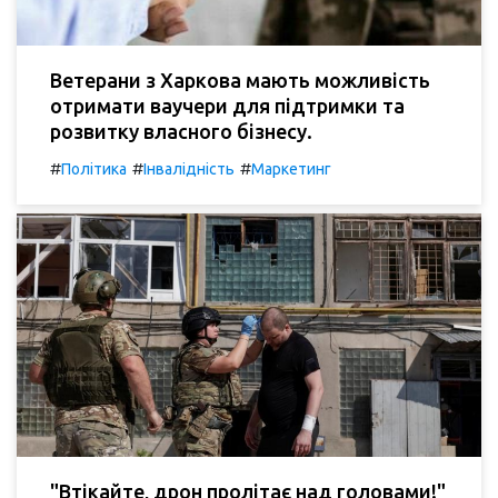
Ветерани з Харкова мають можливість
отримати ваучери для підтримки та
розвитку власного бізнесу.
#
#
#
Політика
Інвалідність
Маркетинг
"Втікайте, дрон пролітає над головами!"