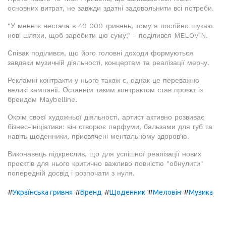
основних витрат, не завжди здатні задовольнити всі потреби.
"У мене є нестача в 40 000 гривень, тому я постійно шукаю
нові шляхи, щоб заробити цю суму," - поділився MELOVIN.
Співак поділився, що його головні доходи формуються
завдяки музичній діяльності, концертам та реалізації мерчу.
Рекламні контракти у нього також є, однак це переважно
великі кампанії. Останнім таким контрактом став проєкт із
брендом Maybelline.
Окрім своєї художньої діяльності, артист активно розвиває
бізнес-ініціативи: він створює парфуми, бальзами для губ та
навіть щоденники, присвячені ментальному здоров'ю.
Виконавець підкреслив, що для успішної реалізації нових
проєктів для нього критично важливо повністю "обнулити"
попередній досвід і розпочати з нуля.
#
#
#
#
#
Українська гривня
Бренд
Щоденник
Меловін
Музика