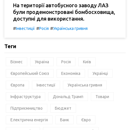
На території автобусного заводу ЛАЗ
були продемонстровані бомбосховища,
доступні для використання.
#
#
#
Інвестиції
Росія
Українська гривня
Теги
Бізнес
Україна
Росія
Київ
Європейський Союз
Економіка
Українці
Європа
Інвестиції
Українська гривня
Інфраструктура
Дональд Трамп
Товари
Підприємництво
Бюджет
Електрична енергія
Банк
Євро