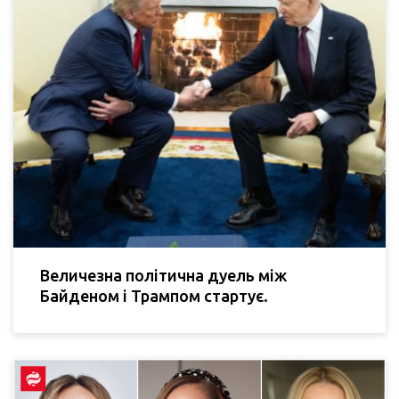
Величезна політична дуель між
Байденом і Трампом стартує.