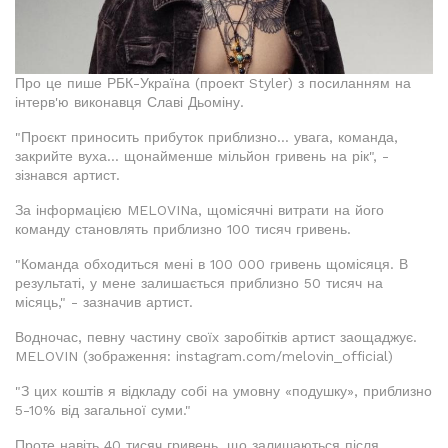
Про це пише РБК-Україна (проект Styler) з посиланням на
інтерв'ю виконавця Славі Дьоміну.
"Проєкт приносить прибуток приблизно... увага, команда,
закрийте вуха... щонайменше мільйон гривень на рік", -
зізнався артист.
За інформацією MELOVINа, щомісячні витрати на його
команду становлять приблизно 100 тисяч гривень.
"Команда обходиться мені в 100 000 гривень щомісяця. В
результаті, у мене залишається приблизно 50 тисяч на
місяць," - зазначив артист.
Водночас, певну частину своїх заробітків артист заощаджує.
MELOVIN (зображення: instagram.com/melovin_official)
"З цих коштів я відкладу собі на умовну «подушку», приблизно
5-10% від загальної суми."
Проте навіть 40 тисяч гривень, що залишаються після