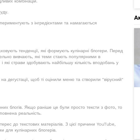
дливих комбінацій.
уду.
А
спериментують з інгредієнтами та намагаються
ховують тенденції, які формують кулінарні блогери. Перед
тельно вивчають, які теми стають популярними в
 і які страви здобувають найбільшу кількість вподобань у
на дегустації, щоб ті оцінили меню та створили "вірусний"
рних блогів. Якщо раніше це були просто тексти з фото, то
оповнена реальність.
ерес до текстових матеріалів. З цієї причини YouTube,
и для кулінарних блогерів.