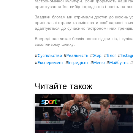
гастрономічної культури. Вони формують наші г
приготування їжі, вибір інгредієнтів і навіть на 
Завдяки блогам ми отримали доступ до кухонь ус
оригінальні страви та змінювати свої харчові зви
адаптуються до сучасних гастрономічних трендів,
Впереді нас чекає безліч нових відкриттів, і кул
захопливому шляху.
#
#
#
#
#
Суспільство
Реальність
Жир.
Блог
Instag
#
#
#
#
#
Експеримент
Інгредієнт
Меню
Майбутнє
Читайте також