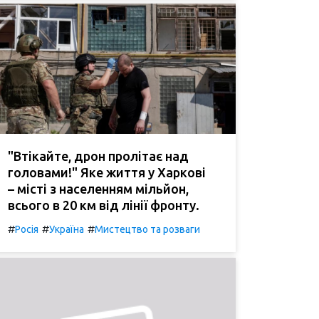
"Втікайте, дрон пролітає над
головами!" Яке життя у Харкові
– місті з населенням мільйон,
всього в 20 км від лінії фронту.
#
#
#
Росія
Україна
Мистецтво та розваги