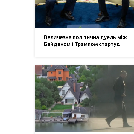
Величезна політична дуель між
Байденом і Трампом стартує.