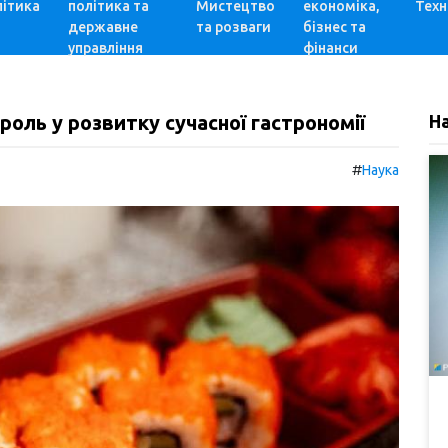
ітика
політика та
Мистецтво
економіка,
Техн
державне
та розваги
бізнес та
управління
фінанси
 роль у розвитку сучасної гастрономії
Н
#
Наука