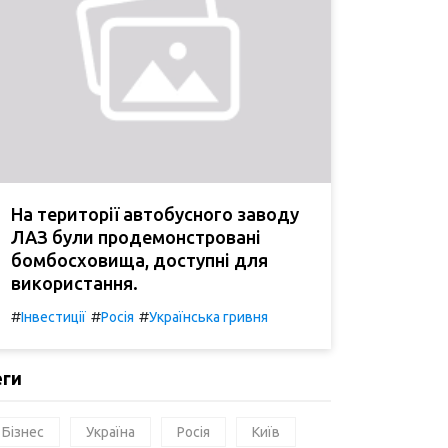
На території автобусного заводу
ЛАЗ були продемонстровані
бомбосховища, доступні для
використання.
#
#
#
Інвестиції
Росія
Українська гривня
еги
Бізнес
Україна
Росія
Київ