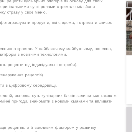
рні рецепти кулінарних блогерів як основу для своїх
з оригінальними суші-ролами отримало мільйони
ожу страву у своє меню.
фотографувати продукти, які є вдома, і отримати список
невпинно зростає. У найближчому майбутньому, напевно,
латформ з новітніми технологіями.
ють рецепти під індивідуальні потреби).
генерування рецептів).
вати в цифровому середовищі.
ологій, основна суть кулінарних блогів залишиться такою ж
омічні пригоди, знайомити з новими смаками та впливати
ації рецептів, а й важливим фактором у розвитку