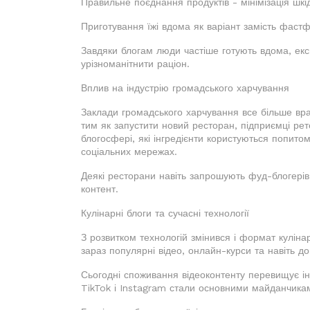
Правильне поєднання продуктів - мінімізація шкі
Приготування їжі вдома як варіант замість фастф
Завдяки блогам люди частіше готують вдома, ек
урізноманітнити раціон.
Вплив на індустрію громадського харчування
Заклади громадського харчування все більше вра
тим як запустити новий ресторан, підприємці ре
блогосфері, які інгредієнти користуються попитом
соціальних мережах.
Деякі ресторани навіть запрошують фуд-блогерів 
контент.
Кулінарні блоги та сучасні технології
З розвитком технологій змінився і формат куліна
зараз популярні відео, онлайн-курси та навіть д
Сьогодні споживання відеоконтенту перевищує інт
TikTok і Instagram стали основними майданчикам