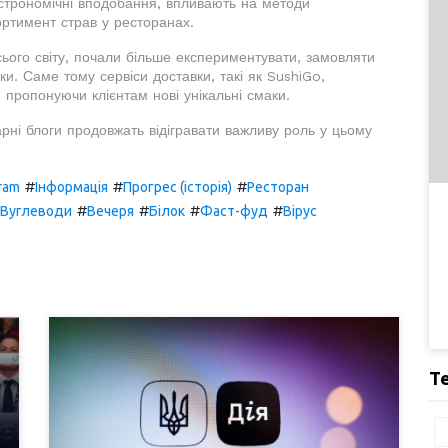
астрономічні вподобання, впливають на методи
асортимент страв у ресторанах.
ього світу, почали більше експериментувати, замовляти
чки. Саме тому сервіси доставки, такі як SushiGo,
 пропонуючи клієнтам нові унікальні смаки.
інарні блоги продовжать відігравати важливу роль у цьому
#
#
#
ram
Інформація
Прогрес (історія)
Ресторан
#
#
#
#
Вуглеводи
Вечеря
Білок
Фаст-фуд
Вірус
Т