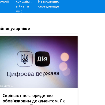
ології
конфлікт,
Навколишнє
війна та
середовище
мир
айпопулярніше
Скріншот не є юридично
обов'язковим документом. Як