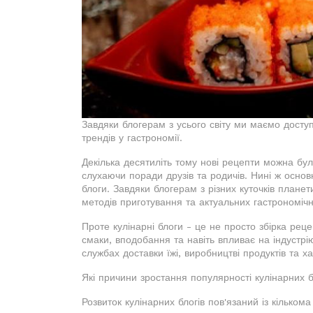
Завдяки блогерам з усього світу ми маємо доступ 
трендів у гастрономії.
Декілька десятиліть тому нові рецепти можна бул
слухаючи поради друзів та родичів. Нині ж основ
блоги. Завдяки блогерам з різних куточків плане
методів приготування та актуальних гастрономічн
Проте кулінарні блоги - це не просто збірка рец
смаки, вподобання та навіть впливає на індустрі
службах доставки їжі, виробництві продуктів та 
Які причини зростання популярності кулінарних б
Розвиток кулінарних блогів пов'язаний із кілько