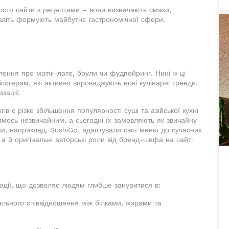
росто сайти з рецептами – вони визначають смаки,
 навіть формують майбутнє гастрономічної сфери.
лення про матчі-лате, боули чи фудпейринг. Нині ж ці
огерам, які активно впроваджують нові кулінарні тренди.
зації:
ів є різке збільшення популярності суші та азійської кухні
имось незвичайним, а сьогодні їх замовляють як звичайну
вки, наприклад, SushiGo, адаптували свої меню до сучасних
а й оригінальні авторські роли від бренд-шефа на сайті
ації, що дозволяє людям глибше зануритися в:
льного співвідношення між білками, жирами та