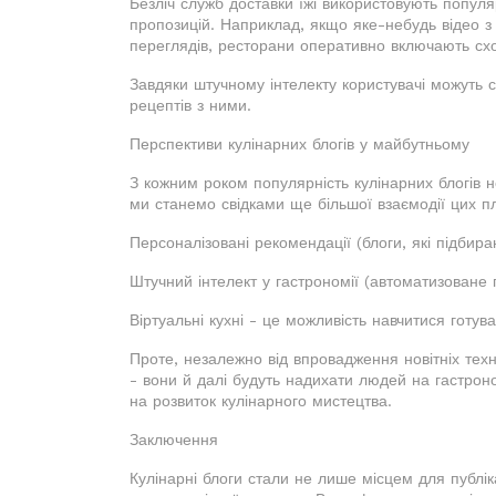
Безліч служб доставки їжі використовують популя
пропозицій. Наприклад, якщо яке-небудь відео 
переглядів, ресторани оперативно включають сх
Завдяки штучному інтелекту користувачі можуть с
рецептів з ними.
Перспективи кулінарних блогів у майбутньому
З кожним роком популярність кулінарних блогів 
ми станемо свідками ще більшої взаємодії цих п
Персоналізовані рекомендації (блоги, які підбира
Штучний інтелект у гастрономії (автоматизоване 
Віртуальні кухні - це можливість навчитися готу
Проте, незалежно від впровадження новітніх техн
- вони й далі будуть надихати людей на гастрон
на розвиток кулінарного мистецтва.
Заключення
Кулінарні блоги стали не лише місцем для публік