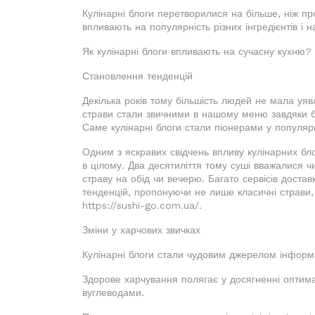
Кулінарні блоги перетворилися на більше, ніж п
впливають на популярність різних інгредієнтів і
Як кулінарні блоги впливають на сучасну кухню?
Становлення тенденцій
Декілька років тому більшість людей не мала уяв
страви стали звичними в нашому меню завдяки бл
Саме кулінарні блоги стали піонерами у популяри
Одним з яскравих свідчень впливу кулінарних блог
в цілому. Два десятиліття тому суші вважалися ч
страву на обід чи вечерю. Багато сервісів доста
тенденцій, пропонуючи не лише класичні страви, 
https://sushi-go.com.ua/.
Зміни у харчових звичках
Кулінарні блоги стали чудовим джерелом інформ
Здорове харчування полягає у досягненні оптима
вуглеводами.