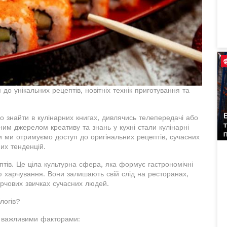
до унікальних рецептів, новітніх технік приготування та
о знайти в кулінарних книгах, дивлячись телепередачі або
ним джерелом креативу та знань у кухні стали кулінарні
ти ми отримуємо доступ до оригінальних рецептів, сучасних
их тенденцій.
ептів. Це ціла культурна сфера, яка формує гастрономічні
ю харчування. Вони залишають свій слід на ресторанах,
харчових звичках сучасних людей.
логів?
ма важливими факторами: