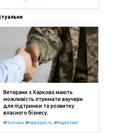
ктуальне
Ветерани з Харкова мають
можливість отримати ваучери
для підтримки та розвитку
власного бізнесу.
#
#
#
Політика
Інвалідність
Маркетинг