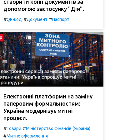
створити копії документів за
допомогою застосунку "Дія".
#
#
#
QR-код
Документ
Паспорт
Електронні платформи на заміну
паперовим формальностям:
Україна модернізує митні
процеси.
#
#
Товари
Міністерство фінансів (Україна)
#
Митне оформлення