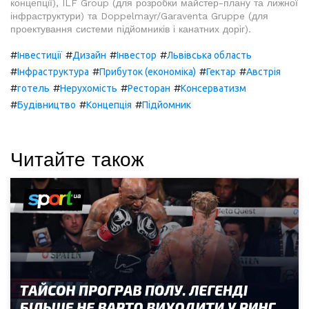
концепції), ILF Group (для розробки майстер-плану та лижної
інфраструктури) та Doppelmayr/Garaventa Gruppe (для
проектування системи підйомників і канатних доріг).
#
#
#
#
Інвестиції
Дизайн
Інвестор
Львівська область
#
#
#
#
Інфраструктура
Прибуток (економіка)
Гектар
Австрія
#
#
#
#
готель
Нерухомість
Ресторан
Консерватизм
#
#
#
Будівництво
Концепція
Підйомник
Читайте також