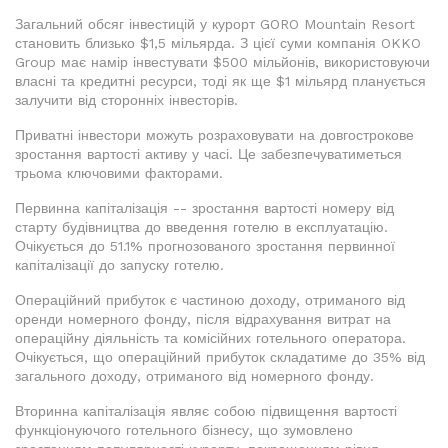
Загальний обсяг інвестицій у курорт GORO Mountain Resort
становить близько $1,5 мільярда. З цієї суми компанія OKKO
Group має намір інвестувати $500 мільйонів, використовуючи
власні та кредитні ресурси, тоді як ще $1 мільярд планується
залучити від сторонніх інвесторів.
Приватні інвестори можуть розраховувати на довгострокове
зростання вартості активу у часі. Це забезпечуватиметься
трьома ключовими факторами.
Первинна капіталізація -- зростання вартості номеру від
старту будівництва до введення готелю в експлуатацію.
Очікується до 51.1% прогнозованого зростання первинної
капіталізації до запуску готелю.
Операційний прибуток є частиною доходу, отриманого від
оренди номерного фонду, після відрахування витрат на
операційну діяльність та комісійних готельного оператора.
Очікується, що операційний прибуток складатиме до 35% від
загального доходу, отриманого від номерного фонду.
Вторинна капіталізація являє собою підвищення вартості
функціонуючого готельного бізнесу, що зумовлено