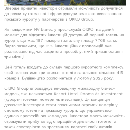
Вперше приватні інвестори отримали можливість долучитися
до розвитку готельної інфраструктури великого всесезонного
гірського курорту у партнерстві з ОККО Group.
Як повідомили NV Бізнес у прес-службі ОККО, на даний
момент для відкритих інвестицій доступний перший готель на
курорті, що має 197 номерів і загальну площу 7766 кв. м.
Варто зазначити, що 15% інвестиційних пропозицій вже
реалізовано під час закритого пресейлу, який тривав останні
три місяці.
Цей готель входить до складу першого курортного комплексу,
який включатиме три стильні готелі з загальною кількістю 415
номерів. Будівництво розпочнеться у лютому 2025 року.
ОККО Group впроваджує інноваційну міжнародну бізнес-
модель, яка називається Resort Hotel Rooms As Investment
(курортні готельні номери як інвестиція). Ця концепція
дозволяє інвесторам стати власниками окремих номерів у
стильному готелі на гірському курорті, що управляється
єдиною професійною командою. Інвестори мають можливість
отримувати прибуток від операційної діяльності готелю, а
також спостерігати за зростанням вартості своїх активів.