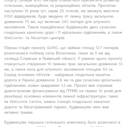
спорту. Більше 800 гектарів планується присвятити розвитку
готельних, комерційних та рекреаційних об'єктів. Протягом
наступних 15 років тут, окрім 25 готелів, які зможуть вмістити
5150 відвідувачів, буде зведено 41 лижну трасу загальною
довжиною 75 км, що включає 342 гектари для штучного
засніження. Також передбачено будівництво двох сучасних
гондольних канатних доріг і 11 крісельних підйомників, а також
Welcome- та Mountain-центрів.
Перша стадія проєкту GORO, що займає площу 127 гектарів,
розпочалася поблизу села Волосянка, лише за 5 км від
селища Славсько в Львівській області. У рамках цього проєкту
планується створення 10 лижних трас загальною довжиною 13
км, а також зона для штучного засніження площею 50 га.
Серед основних об'єктів - найдовша гондольна канатна
дорога в Україні довжиною 2,8 км та два сучасних крісельних
підйомники, кожен завдовжки 1,5 км. Проєкт вже отримав
довгострокове фінансування від ПУМБ на термін 10 років для
реалізації основних елементів лижної інфраструктури, таких
як Welcome Centre, нижня станція гондольної канатної
дороги та багаторівневий паркінг, будівництво яких вже
активно триває.
Будівництво першого готельного комплексу було розпочато в