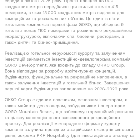
середині лютого 2025 року. Проект площею 48 000
квадратних метрів передбачає три стильні готелі з 415
номерами, з яких 13 000 квадратних метрів виділено для
комерційних та розважальних об'єктів. Це один із п'яти
готельних комплексів першої фази GORO, що об'єднає 9
готелів з понад 1100 номерами та розвиненою рекреаційною
інфраструктурою, включаючи спа, басейни, ресторани, а
також дитячі та бізнес-приміщення.
Реалізацією готельної нерухомості курорту та залученням
інвестицій займається інвестиційно-девелоперська компанія
GORO Development, яка входить до складу OKKO Group.
Вона відповідає за розробку архітектурних концепцій,
будівництво, функціональне та рекреаційне наповнення, а
також залучення інвестицій у готельний бізнес. Завершення
першої черги будівництва заплановано на 2028-2029 роки.
ОККО Group є єдиним власником, основним інвестором, а
також майстер-девелопером, забудовником і оператором
GORO Mountain Resort, що забезпечує гармонійний розвиток
та цілісну концепцію цього всесезонного рекреаційного
проекту. Для реалізації міжнародного формату курорту
компанія залучила провідних австрійських експертів світового
рівня, зокрема PKF Hospitality (для інвестиційного аналізу та