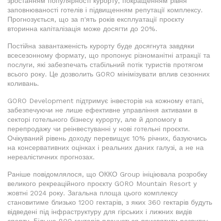
зростанням популярності курорту, покращенням рівня
заповнюваності готелів і підвищенням репутації комплексу.
Прогнозується, що за п'ять років експлуатації проєкту
вторинна капіталізація може досягти до 20%.
Постійна завантаженість курорту буде досягнута завдяки
всесезонному формату, що пропонує різноманітні атракції та
послуги, які забезпечать стабільний потік туристів протягом
всього року. Це дозволить GORO мінімізувати вплив сезонних
коливань.
GORO Development підтримує інвесторів на кожному етапі,
забезпечуючи не лише ефективне управління активами в
секторі готельного бізнесу курорту, але й допомогу в
перепродажу чи реінвестуванні у нові готельні проєкти.
Очікуваний рівень доходу перевищує 10% річних, базуючись
на консервативних оцінках і реальних даних галузі, а не на
нереалістичних прогнозах.
Раніше повідомлялося, що ОККО Group ініціювала розробку
великого рекреаційного проєкту GORO Mountain Resort у
жовтні 2024 року. Загальна площа цього комплексу
становитиме близько 1200 гектарів, з яких 360 гектарів будуть
відведені під інфраструктуру для гірських і лижних видів