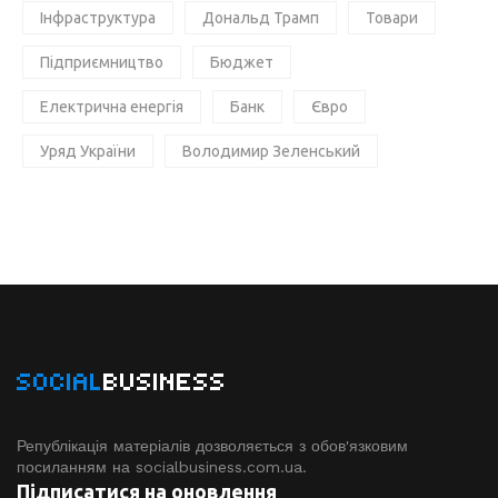
Інфраструктура
Дональд Трамп
Товари
Підприємництво
Бюджет
Електрична енергія
Банк
Євро
Уряд України
Володимир Зеленський
SOCIAL
BUSINESS
Републікація матеріалів дозволяється з обов'язковим
посиланням на socialbusiness.com.ua.
Підписатися на оновлення