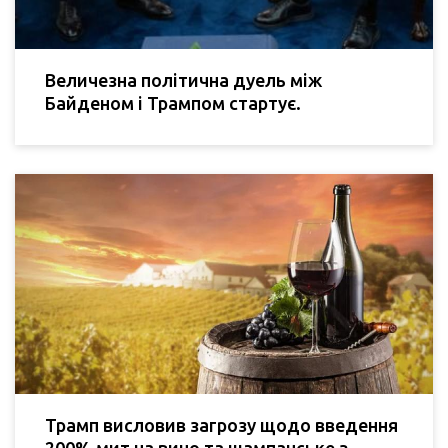
Величезна політична дуель між
Байденом і Трампом стартує.
Трамп висловив загрозу щодо введення
200% мит на вино та шампанське з