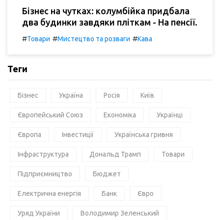
Бізнес на чутках: колумбійка придбала
два будинки завдяки пліткам - На пенсії.
#
#
#
Товари
Мистецтво та розваги
Кава
Теги
Бізнес
Україна
Росія
Київ
Європейський Союз
Економіка
Українці
Європа
Інвестиції
Українська гривня
Інфраструктура
Дональд Трамп
Товари
Підприємництво
Бюджет
Електрична енергія
Банк
Євро
Уряд України
Володимир Зеленський