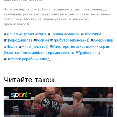
найближчими тижнями.
Хоча експерти Correctiv попереджають, що повернення до
закупівель російських енергоносіїв може сприяти економічній
стабілізації Москви та фінансуванню її військової
промисловості.
#
#
#
#
#
Дональд Трамп
Росія
Європа
Москва
Німеччина
#
#
#
#
Природний газ
Росіяни
Прибуток (економіка)
Американці
#
#
#
Нафта
Мито (податок)
Міністерство закордонних справ
#
#
(Україна)
Автомобільна промисловість
Трубопровід
#
Нафтопереробний завод
Читайте також