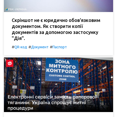
Скріншот не є юридично обов'язковим
документом. Як створити копії
документів за допомогою застосунку
"Дія".
#
#
#
QR-код
Документ
Паспорт