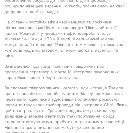
енергетичних ресурсів до Німеччини. Цю інформацію
поширило німецьке видання Correctiv, посилаючись на свої
джерела та російські медіа.
На останніх зустрічах між американцями та росіянами
обговорювалось майбутнє газопроводів "Північний потік" і
частки "Роснєфті" у німецькій нафтопереробній галузі,
зокрема 54% акцій НПЗ у Шведті. Американські компанії
можуть придбати частку "Роснєфті" в Німеччині, отримавши
контроль над цим заводом, а також частки в Bayernoil та
Miro.
Зазначається, що уряд Німеччини повідомляє про
проведення переговорів, проте Міністерство закордонних
справ Німеччини не бере в них участі.
За словами співрозмовника Correctiv, адміністрація Трампа
прагне послабити європейську автомобільну промисловість
через мита, одночасно відновивши постачання російської
нафти та газу через трубопроводи під контролем США. Якщо
цей план реалізують, "росіяни продаватимуть сировину,
американці забезпечуватимуть транспортування, обидві
сторони отримуватимуть прибуток, а платитимуть європейці".
Рішення з цього питання може бути ухвалене вже