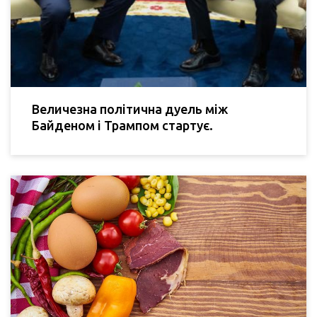
Величезна політична дуель між
Байденом і Трампом стартує.