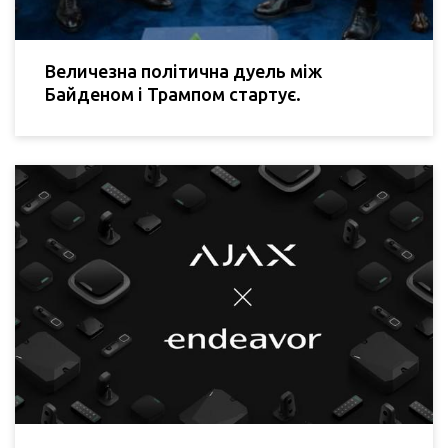
Величезна політична дуель між
Байденом і Трампом стартує.