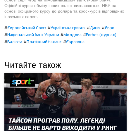
Офіційні курси обміну інших валют визначаються НБУ на
основі офіційного курсу до долара та крос-курсів відповідних
іноземних валют.
#
#
#
#
Європейський Союз
Українська гривня
Данія
Євро
#
#
#
Національний банк України
Молдова
Forbes (журнал)
#
#
#
Валюта
Платіжний баланс
Єврозона
Читайте також