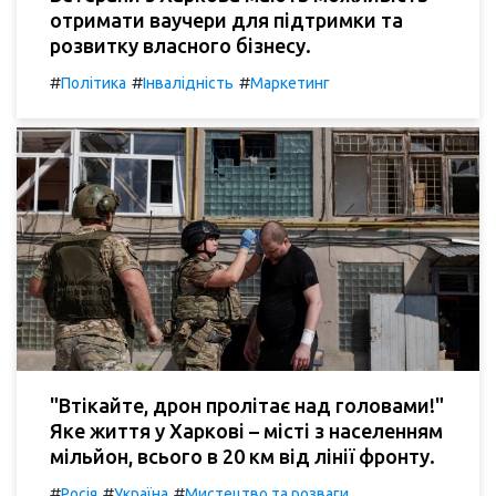
отримати ваучери для підтримки та
розвитку власного бізнесу.
#
#
#
Політика
Інвалідність
Маркетинг
"Втікайте, дрон пролітає над головами!"
Яке життя у Харкові – місті з населенням
мільйон, всього в 20 км від лінії фронту.
#
#
#
Росія
Україна
Мистецтво та розваги