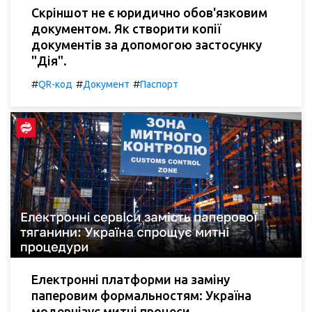
Скріншот не є юридично обов'язковим
документом. Як створити копії
документів за допомогою застосунку
"Дія".
#
#
#
QR-код
Документ
Паспорт
Електронні платформи на заміну
паперовим формальностям: Україна
модернізує митні процеси.