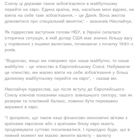
Союзу ці держави також зобов'язалися в майбутньому
перейти на євро. Єдина країна, яка, наскільки мені відомо, не
взяла на себе таке зобов'язання, - це Данія. Вона змогла
домовитися про спеціальний виняток," - зазначив Ніколайчук.
Як підкреслив заступник голови НБУ, в Україні склалася
історична ситуація, в якій долар США має значно більшу вагу
у порівнянні з іншими валютами, починаючи з початку 1990-х
років.
"Водночас, якщо ми говоримо про наше майбутнє, то наше
майбутнє - це членство в Європейському Союзі. Набуваючи
це членство, ми маємо взяти на себе зобов'язання у більш
далекому майбутньому перейти на євро", - сказав він.
Ніколайчук підкреслив, що після вступу до Європейського
Союзу ключові показники нашого зовнішнього сектору, такі як
резерви та платіжний баланс, повинні бути переважно
виражені в євро.
"І зрозуміло, що також наші фінансово-економічні зв'язки з
країнами єврозони або з країнами блоку євро мають
продовжувати суттєво посилюватися. І природно буде, що в
певний момент ми маємо змінити валюту - валюту