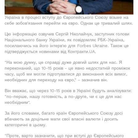
Україна в процесі вступу до Європейського Союзу візьме на
себе зобов'язання перейти на євро. Однак це тривалий шлях.
Цю інформацію озвучив Сергій Ніколайчук, заступник голови
Національного банку України, як повідомляє РБК-Україна,
посилаючись на його інтерв'ю для Forbes Ukraine. Також це
підтверджується новинами від Контракти.UA.
"На мою думку, це справді дуже довгий шлях для нас. Я
переконаний, що 10-15 років - це явно недостатній проміжок
часу, щоб ми могли підготуватися до виконання всіх вимог,
необхідних для переходу на євро," - зазначив він.
Він вважає, що через 10-15 років в Україні будуть аналізувати:
"по-перше, нашу готовність, а по-друге, чи є це для нас
необхідним".
За його словами, багато країн Європейського Союзу досі
вбачають за доцільне мати свої власні валюти і досить
категоричні в цьому.
"Проте, варто зазначити, що при вступі до Європейського