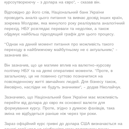
курсоутворюючу - з долара на євро", - сказав він.
Відповідно до його слів, Національний банк України
проводить аналіз цього питання та вивчає досвід інших країн,
зокрема Молдови, яка минулого року реалізувала аналогічний
перехід. НБУ розглядає переваги та недоліки, а також
обдумує найбільш підходящий графік для цього процесу.
"Однак на даний момент питання про можливість такого
переходу в найближчому майбутньому не є актуальним," -
зазначив він.
Він зазначив, що це матиме вплив на валютно-курсову
політику НБУ та на деякі оперативні моменти. "Проте, в
загальному, це не повинно суттєво позначитися на
повсякденному житті звичайних людей. Для бізнесу також,
ймовірно, наслідки не будуть значними", - додав Ніколайчук.
Зазначимо, що Національний банк України має можливість
перейти від долара до євро як основної валюти для
формування курсу. Проте, згідно з думкою фахівців, така
зміна не відбудеться раніше ніж через три роки.
Зараз офіційний курс гривні до долара США визначається на
основі серії угод на міжбанківському валютному ринку.