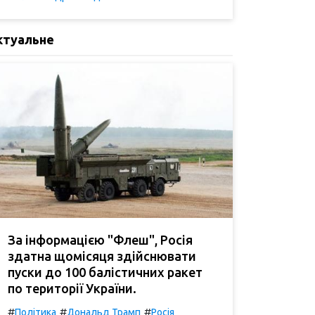
ктуальне
За інформацією "Флеш", Росія
здатна щомісяця здійснювати
пуски до 100 балістичних ракет
по території України.
#
#
#
Політика
Дональд Трамп
Росія