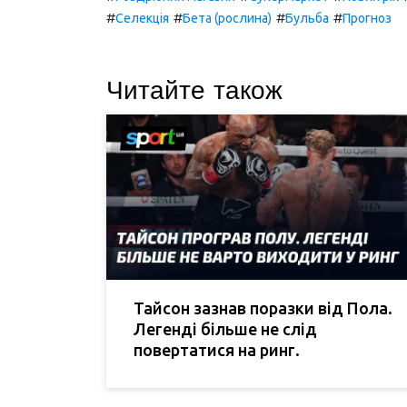
#
#
#
#
Селекція
Бета (рослина)
Бульба
Прогноз
Читайте також
Тайсон зазнав поразки від Пола.
Легенді більше не слід
повертатися на ринг.