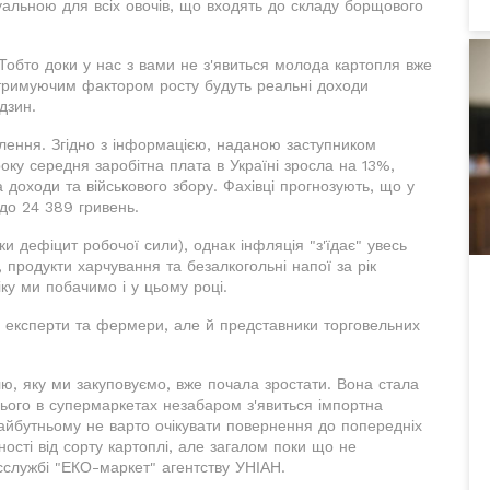
уальною для всіх овочів, що входять до складу борщового
 Тобто доки у нас з вами не з'явиться молода картопля вже
 стримуючим фактором росту будуть реальні доходи
дзин.
лення. Згідно з інформацією, наданою заступником
оку середня заробітна плата в Україні зросла на 13%,
доходи та військового збору. Фахівці прогнозують, що у
 до 24 389 гривень.
и дефіцит робочої сили), однак інфляція "з'їдає" увесь
 продукти харчування та безалкогольні напої за рік
ку ми побачимо і у цьому році.
и експерти та фермери, але й представники торговельних
лю, яку ми закуповуємо, вже почала зростати. Вона стала
ього в супермаркетах незабаром з'явиться імпортна
айбутньому не варто очікувати повернення до попередніх
ності від сорту картоплі, але загалом поки що не
есслужбі "ЕКО-маркет" агентству УНІАН.