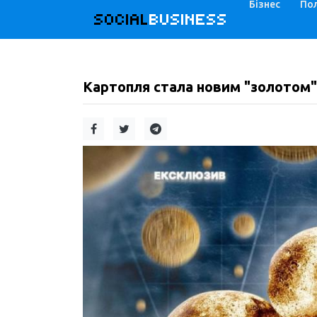
Бізнес
Пол
SOCIAL
BUSINESS
Картопля стала новим "золотом":