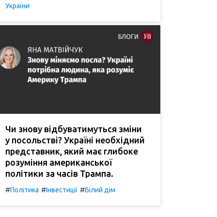
України
Чи знову відбуватимуться зміни
у посольстві? Україні необхідний
представник, який має глибоке
розуміння американської
політики за часів Трампа.
#
#
#
Політика
Інвестиції
Білий дім