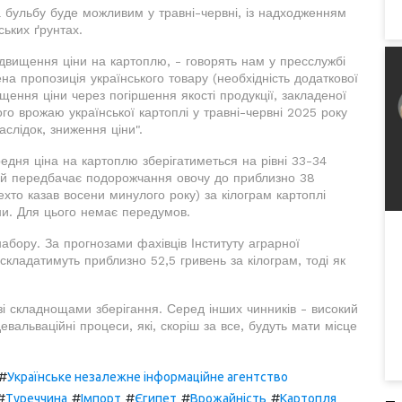
 бульбу буде можливим у травні-червні, із надходженням
ьких ґрунтах.
ідвищення ціни на картоплю, - говорять нам у пресслужбі
а пропозиція українського товару (необхідність додаткової
ищення ціни через погіршення якості продукції, закладеної
го врожаю української картоплі у травні-червні 2025 року
наслідок, зниження ціни".
редня ціна на картоплю зберігатиметься на рівні 33-34
рій передбачає подорожчання овочу до приблизно 38
ехто казав восени минулого року) за кілограм картоплі
ни. Для цього немає передумов.
абору. За прогнозами фахівців Інституту аграрної
 складатимуть приблизно 52,5 гривень за кілограм, тоді як
зі складнощами зберігання. Серед інших чинників - високий
евальваційні процеси, які, скоріш за все, будуть мати місце
#
Українське незалежне інформаційне агентство
#
#
#
#
#
Туреччина
Імпорт
Єгипет
Врожайність
Картопля