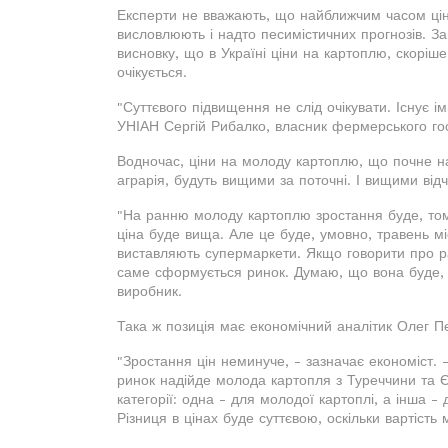
Експерти не вважають, що найближчим часом цін
висловлюють і надто песимістичних прогнозів. За
висновку, що в Україні ціни на картоплю, скоріше
очікується.
"Суттєвого підвищення не слід очікувати. Існує 
УНІАН Сергій Рибалко, власник фермерського го
Водночас, ціни на молоду картоплю, що почне на
аграрія, будуть вищими за поточні. І вищими відч
"На ранню молоду картоплю зростання буде, том
ціна буде вища. Але це буде, умовно, травень мі
виставляють супермаркети. Якщо говорити про ра
саме сформується ринок. Думаю, що вона буде, я
виробник.
Така ж позиція має економічний аналітик Олег П
"Зростання цін неминуче, - зазначає економіст. 
ринок надійде молода картопля з Туреччини та Єги
категорії: одна - для молодої картоплі, а інша 
Різниця в цінах буде суттєвою, оскільки вартість