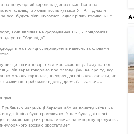
и на популярний коренеплід знизяться. Вони не
галом, фахівці, з якими поспілкувався УНІАН, дійшли
 за все, будуть підвищуватися, однак різких коливань не
А
імпорт, який впливає на формування цін", - повідомляє
сподарства "Аделаїда".
дходити на полиці супермаркетів навесні, за словами
утно.
у що це інший товар, який має свою ціну. Тому на неї
сяць. Ми зараз говоримо про оптову ціну, не про ту, яку
нню молоду картоплю, то зараз доволі важко сказати, як
к зазвичай, приблизно вдвічі дорожча", - зазначає
ендзин.
- Приблизно наприкінці березня або на початку квітня на
пту, і її ціна буде вражаючою. У нас буде дві цінові
- для врожаю минулих років, включаючи імпортну продукцію.
 минулорічного врожаю зростатиме."