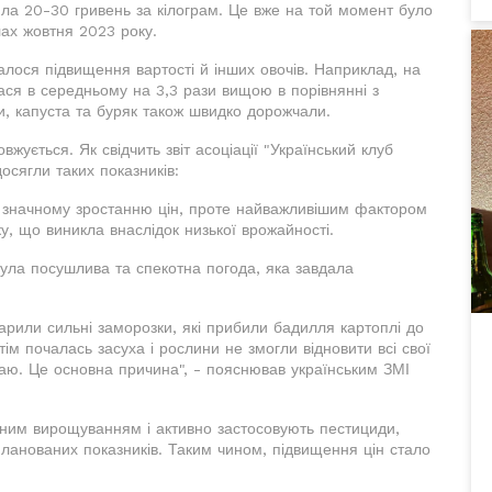
ила 20-30 гривень за кілограм. Це вже на той момент було
лах жовтня 2023 року.
алося підвищення вартості й інших овочів. Наприклад, на
ася в середньому на 3,3 рази вищою в порівнянні з
ки, капуста та буряк також швидко дорожчали.
ується. Як свідчить звіт асоціації "Український клуб
досягли таких показників:
и значному зростанню цін, проте найважливішим фактором
у, що виникла внаслідок низької врожайності.
була посушлива та спекотна погода, яка завдала
арили сильні заморозки, які прибили бадилля картоплі до
отім почалась засуха і рослини не змогли відновити всі свої
аю. Це основна причина", - пояснював українським ЗМІ
йним вирощуванням і активно застосовують пестициди,
ланованих показників. Таким чином, підвищення цін стало