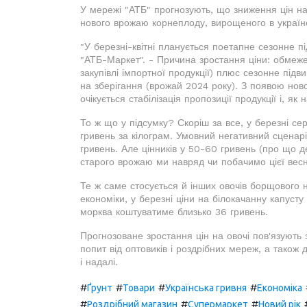
У мережі "АТБ" прогнозують, що зниження цін на
нового врожаю корнеплоду, вирощеного в українс
"У березні-квітні планується поетапне сезонне п
"АТБ-Маркет". - Причина зростання ціни: обмежен
закупівлі імпортної продукції) плюс сезонне підв
на зберігання (врожай 2024 року). З появою ново
очікується стабілізація пропозиції продукції і, як 
То ж що у підсумку? Скоріш за все, у березні се
гривень за кілограм. Умовний негативний сцена
гривень. Але цінників у 50-60 гривень (про що д
старого врожаю ми навряд чи побачимо цієї вес
Те ж саме стосується й інших овочів борщового н
економіки, у березні ціни на білокачанну капусту
морква коштуватиме близько 36 гривень.
Прогнозоване зростання цін на овочі пов'язують 
попит від оптовиків і роздрібних мереж, а також д
і надалі.
#
#
#
#
Ґрунт
Товари
Українська гривня
Економіка
#
#
#
Роздрібний магазин
Супермаркет
Новий рік