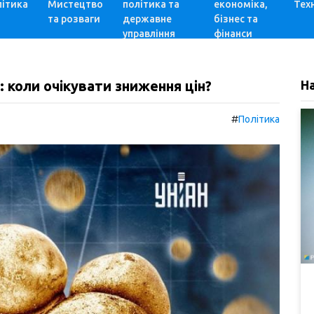
ітика
Мистецтво
політика та
економіка,
Техн
та розваги
державне
бізнес та
управління
фінанси
 коли очікувати зниження цін?
Н
#
Політика