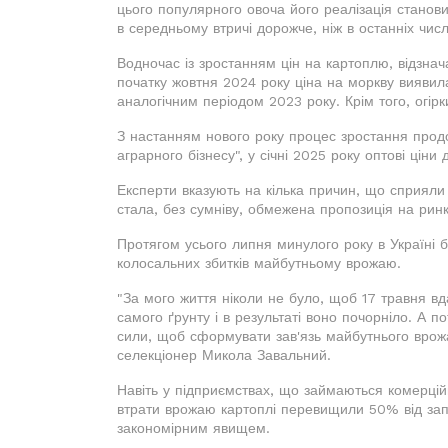
цього популярного овоча його реалізація станов
в середньому втричі дорожче, ніж в останніх чис
Водночас із зростанням цін на картоплю, відзнач
початку жовтня 2024 року ціна на моркву виявил
аналогічним періодом 2023 року. Крім того, огір
З настанням нового року процес зростання продовж
аграрного бізнесу", у січні 2025 року оптові ціни 
Експерти вказують на кілька причин, що сприял
стала, без сумніву, обмежена пропозиція на ринк
Протягом усього липня минулого року в Україні 
колосальних збитків майбутньому врожаю.
"За мого життя ніколи не було, щоб 17 травня вд
самого ґрунту і в результаті воно почорніло. А п
сили, щоб сформувати зав'язь майбутнього врож
селекціонер Микола Завальний.
Навіть у підприємствах, що займаються комерці
втрати врожаю картоплі перевищили 50% від зап
закономірним явищем.