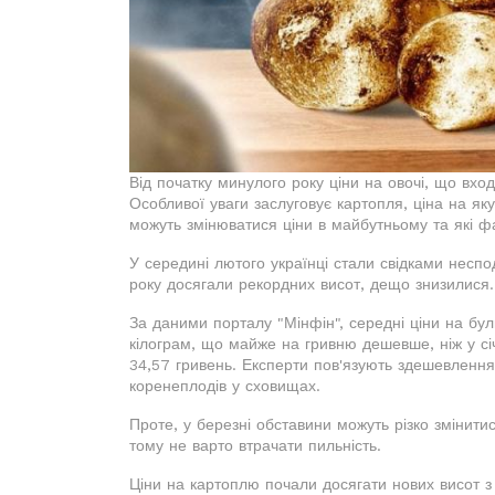
Від початку минулого року ціни на овочі, що вхо
Особливої уваги заслуговує картопля, ціна на яку
можуть змінюватися ціни в майбутньому та які ф
У середині лютого українці стали свідками неспо
року досягали рекордних висот, дещо знизилися.
За даними порталу "Мінфін", середні ціни на бул
кілограм, що майже на гривню дешевше, ніж у сі
34,57 гривень. Експерти пов'язують здешевлення 
коренеплодів у сховищах.
Проте, у березні обставини можуть різко змінит
тому не варто втрачати пильність.
Ціни на картоплю почали досягати нових висот з