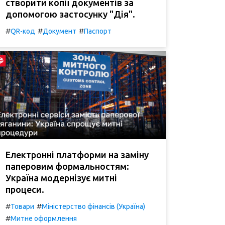
створити копії документів за
допомогою застосунку "Дія".
#
#
#
QR-код
Документ
Паспорт
Електронні платформи на заміну
паперовим формальностям:
Україна модернізує митні
процеси.
#
#
Товари
Міністерство фінансів (Україна)
#
Митне оформлення