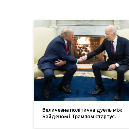
Величезна політична дуель між
Байденом і Трампом стартує.