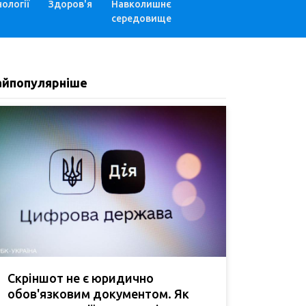
ології
Здоров'я
Навколишнє
середовище
айпопулярніше
Скріншот не є юридично
обов'язковим документом. Як