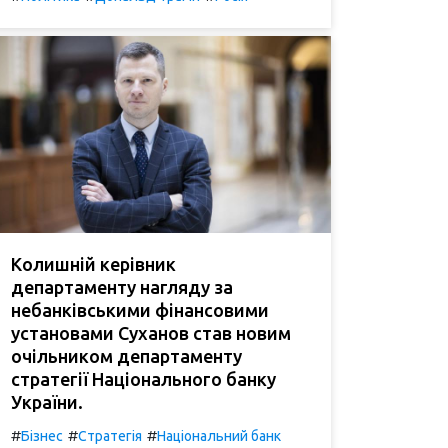
Колишній керівник
департаменту нагляду за
небанківськими фінансовими
установами Суханов став новим
очільником департаменту
стратегії Національного банку
України.
#
#
#
Бізнес
Стратегія
Національний банк