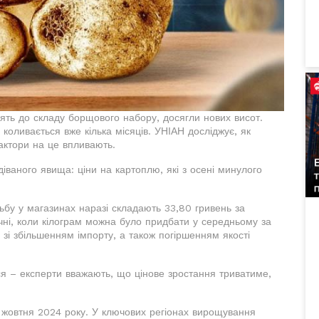
дять до складу борщового набору, досягли нових висот.
 коливається вже кілька місяців. УНІАН досліджує, як
актори на це впливають.
діваного явища: ціни на картоплю, які з осені минулого
ьбу у магазинах наразі складають 33,80 гривень за
чні, коли кілограм можна було придбати у середньому за
зі збільшенням імпорту, а також погіршенням якості
ися – експерти вважають, що цінове зростання триватиме,
 жовтня 2024 року. У ключових регіонах вирощування